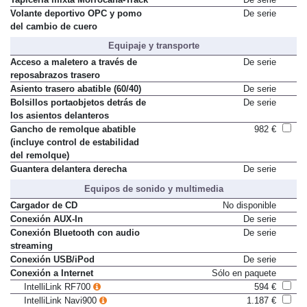
Volante deportivo OPC y pomo
De serie
del cambio de cuero
Equipaje y transporte
Acceso a maletero a través de
De serie
reposabrazos trasero
Asiento trasero abatible (60/40)
De serie
Bolsillos portaobjetos detrás de
De serie
los asientos delanteros
Gancho de remolque abatible
982 €
(incluye control de estabilidad
del remolque)
Guantera delantera derecha
De serie
Equipos de sonido y multimedia
Cargador de CD
No disponible
Conexión AUX-In
De serie
Conexión Bluetooth con audio
De serie
streaming
Conexión USB/iPod
De serie
Conexión a Internet
Sólo en paquete
IntelliLink RF700
594 €
IntelliLink Navi900
1.187 €