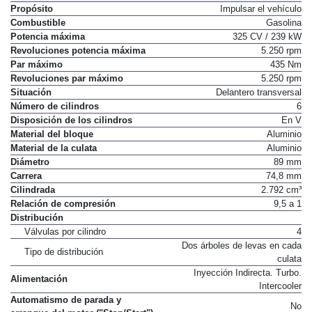
Propósito
Impulsar el vehículo
Combustible
Gasolina
Potencia máxima
325 CV / 239 kW
Revoluciones potencia máxima
5.250 rpm
Par máximo
435 Nm
Revoluciones par máximo
5.250 rpm
Situación
Delantero transversal
Número de cilindros
6
Disposición de los cilindros
En V
Material del bloque
Aluminio
Material de la culata
Aluminio
Diámetro
89 mm
Carrera
74,8 mm
Cilindrada
2.792 cm³
Relación de compresión
9,5 a 1
Distribución
Válvulas por cilindro
4
Dos árboles de levas en cada
Tipo de distribución
culata
Inyección Indirecta. Turbo.
Alimentación
Intercooler
Automatismo de parada y
No