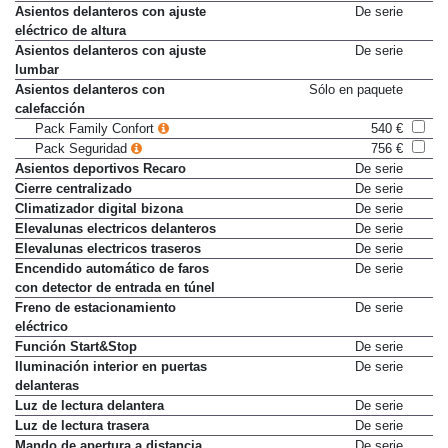
Asientos delanteros con ajuste
De serie
eléctrico de altura
Asientos delanteros con ajuste
De serie
lumbar
Asientos delanteros con
Sólo en paquete
calefacción
Pack Family Confort
540 €
Pack Seguridad
756 €
Asientos deportivos Recaro
De serie
Cierre centralizado
De serie
Climatizador digital bizona
De serie
Elevalunas electricos delanteros
De serie
Elevalunas electricos traseros
De serie
Encendido automático de faros
De serie
con detector de entrada en túnel
Freno de estacionamiento
De serie
eléctrico
Función Start&Stop
De serie
Iluminación interior en puertas
De serie
delanteras
Luz de lectura delantera
De serie
Luz de lectura trasera
De serie
Mando de apertura a distancia
De serie