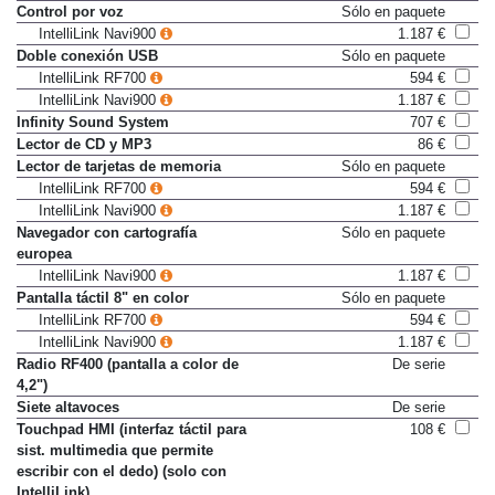
Control por voz
Sólo en paquete
IntelliLink Navi900
1.187 €
Doble conexión USB
Sólo en paquete
IntelliLink RF700
594 €
IntelliLink Navi900
1.187 €
Infinity Sound System
707 €
Lector de CD y MP3
86 €
Lector de tarjetas de memoria
Sólo en paquete
IntelliLink RF700
594 €
IntelliLink Navi900
1.187 €
Navegador con cartografía
Sólo en paquete
europea
IntelliLink Navi900
1.187 €
Pantalla táctil 8" en color
Sólo en paquete
IntelliLink RF700
594 €
IntelliLink Navi900
1.187 €
Radio RF400 (pantalla a color de
De serie
4,2")
Siete altavoces
De serie
Touchpad HMI (interfaz táctil para
108 €
sist. multimedia que permite
escribir con el dedo) (solo con
IntelliLink)