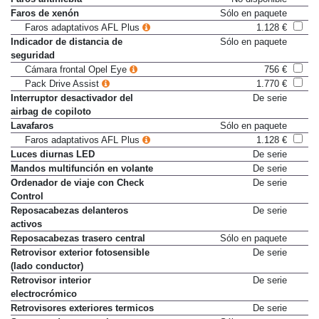
Faros de xenón
Sólo en paquete
Faros adaptativos AFL Plus
1.128 €
Indicador de distancia de
Sólo en paquete
seguridad
Cámara frontal Opel Eye
756 €
Pack Drive Assist
1.770 €
Interruptor desactivador del
De serie
airbag de copiloto
Lavafaros
Sólo en paquete
Faros adaptativos AFL Plus
1.128 €
Luces diurnas LED
De serie
Mandos multifunción en volante
De serie
Ordenador de viaje con Check
De serie
Control
Reposacabezas delanteros
De serie
activos
Reposacabezas trasero central
Sólo en paquete
Retrovisor exterior fotosensible
De serie
(lado conductor)
Retrovisor interior
De serie
electrocrómico
Retrovisores exteriores termicos
De serie