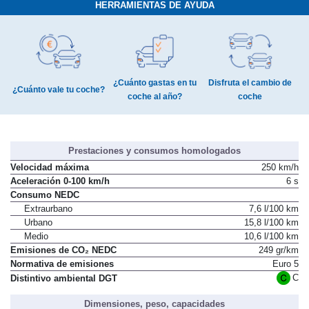
HERRAMIENTAS DE AYUDA
¿Cuánto gastas en tu
Disfruta el cambio de
¿Cuánto vale tu coche?
coche al año?
coche
Prestaciones y consumos homologados
Velocidad máxima
250 km/h
Aceleración 0-100 km/h
6 s
Consumo NEDC
Extraurbano
7,6 l/100 km
Urbano
15,8 l/100 km
Medio
10,6 l/100 km
Emisiones de CO₂ NEDC
249 gr/km
Normativa de emisiones
Euro 5
C
Distintivo ambiental DGT
Dimensiones, peso, capacidades