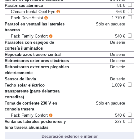
Parabrisas atermico
81 €
Cámara frontal Opel Eye
756 €
Pack Drive Assist
1.770 €
Parasol en ventanillas laterales
Sólo en paquete
traseras
Pack Family Confort
540 €
Parasoles con espejos de
De serie
cortesía iluminados
Reposabrazos trasero central
De serie
Retrovisores exteriores eléctricos
De serie
Retrovisores exteriores plegables
De serie
eléctricamente
Sensor de lluvia
De serie
Techo solar eléctrico
1.009 €
transparente (parte delantera
corrediza)
Toma de corriente 230 V en
Sólo en paquete
consola trasera
Pack Family Confort
540 €
Ventanas laterales posteriores y
227 €
luna trasera ahumadas
Decoración exterior e interior