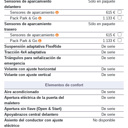
Sensores de aparcamiento
Sólo en paquete
delantero
Sensores de aparcamiento
615 €
Pack Park & Go
1.133 €
Sensores de aparcamiento
Sólo en paquete
trasero
Sensores de aparcamiento
615 €
Pack Park & Go
1.133 €
Suspensión adaptativa FlexRide
De serie
Tracción 4x4 adaptativa
De serie
Triángulos para señalización de
De serie
emergencia
Volante con ajuste horizontal
De serie
Volante con ajuste vertical
De serie
Elementos de confort
Aire acondicionado
De serie
Apertura eléctrica de la puerta del
De serie
maletero
Apertura sin llave (Open & Start)
De serie
Apoyabrazos central delantero
De serie
Asiento del conductor con ajuste
No disponible
eléctrico