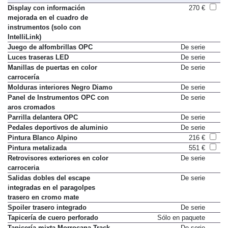
Display con información
270 €
mejorada en el cuadro de
instrumentos (solo con
IntelliLink)
Juego de alfombrillas OPC
De serie
Luces traseras LED
De serie
Manillas de puertas en color
De serie
carrocería
Molduras interiores Negro Diamo
De serie
Panel de Instrumentos OPC con
De serie
aros cromados
Parrilla delantera OPC
De serie
Pedales deportivos de aluminio
De serie
Pintura Blanco Alpino
216 €
Pintura metalizada
551 €
Retrovisores exteriores en color
De serie
carroceria
Salidas dobles del escape
De serie
integradas en el paragolpes
trasero en cromo mate
Spoiler trasero integrado
De serie
Tapicería de cuero perforado
Sólo en paquete
Tapicería mixta Morrocana-Track
De serie