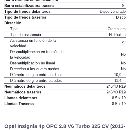
Barra estabilizadora trasera
Sí
Tipo de frenos delanteros
Disco ventilado
Tipo de frenos traseros
Disco
Dirección
Tipo
Cremallera
Tipo de asistencia
Hidráulica
Asistencia en función de la
Sí
velocidad
Desmultiplicacion en función de
No
la velocidad
Desmultiplicación no lineal
No
Dirección a las cuatro ruedas
No
Diámetro de giro entre bordillos
10,9 m
Diámetro de giro entre paredes
11,4 m
Neumáticos delanteros
245/40 R19
Neumáticos traseros
245/40 R19
Llantas delanteras
8.5 x 19
Llantas Traseras
8.5 x 19
Opel Insignia 4p OPC 2.8 V6 Turbo 325 CV (2013-