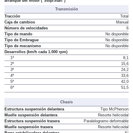
arranque del motor ("Stop/Start")
Transmisión
Tracción
Total
Caja de cambios
Manual
Número de velocidades
6
Tipo de mando
No disponible
Tipo de Embrague
No disponible
Tipo de mecanismo
No disponible
Desarrollos (km/h cada 1.000 rpm)
1ª
8,1
2ª
15,6
3ª
24,2
4ª
33,6
5ª
42,0
6ª
51,5
Chasis
Estructura suspensión delantera
Tipo McPherson
Muelle suspensión delantera
Resorte helicoidal
Estructura suspensión trasera
Paralelogramo deformable
Muelle suspensión trasera
Resorte helicoidal
Barra estabilizadora delantera
Sí