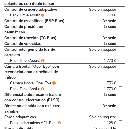
delanteros con doble tensor
Control de crucero adaptativo
Sólo en paquete
Pack Drive Assist
1.770 €
Control de estabilidad (ESP Plus)
De serie
Control de presión en
De serie
neumáticos
Control de tracción (TC Plus)
De serie
Control de velocidad
De serie
Control inteligente de luz de
Sólo en paquete
carretera
Pack Drive Assist
1.770 €
Cámara frontal "Opel Eye" con
Sólo en paquete
reconocimiento de señales de
tráfico
Cámara frontal Opel Eye
756 €
Pack Drive Assist
1.770 €
Diferencial autoblocante trasero
De serie
con control electrónico (ELSD)
Dirección asistida con esfuerzo
De serie
variable
Faros adaptativos
Sólo en paquete
Faros adaptativos AFL Plus
1.128 €
Faros antiniebla
No disponible