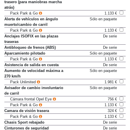
trasero (para maniobras marcha
atrás)
Pack Park & Go
1.133 €
Alerta de vehículos en ángulo
Sólo en paquete
muerto/cambio de carril
Pack Park & Go
1.133 €
Anclajes ISOFIX en las plazas
De serie
traseras
Antibloqueo de frenos (ABS)
De serie
Aparcamiento pilotado
Sólo en paquete
Pack Park & Go
1.133 €
Asistencia de salida en cuesta
De serie
Aumento de velocidad máxima a
Sólo en paquete
270 km/h
Pack Unlimited
1.981 €
Avisador de cambio involuntario
Sólo en paquete
de carril
Cámara frontal Opel Eye
756 €
Pack Park & Go
1.133 €
Camara de visión trasera
324 €
Pack Park & Go
1.133 €
Chasis Sport rebajado
De serie
Cinturones de seguridad
De serie