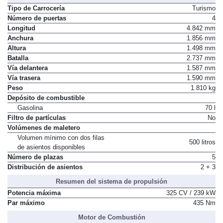
Tipo de Carrocería
Turismo
Número de puertas
4
Longitud
4.842 mm
Anchura
1.856 mm
Altura
1.498 mm
Batalla
2.737 mm
Vía delantera
1.587 mm
Vía trasera
1.590 mm
Peso
1.810 kg
Depósito de combustible
Gasolina
70 l
Filtro de partículas
No
Volúmenes de maletero
Volumen mínimo con dos filas
500 litros
de asientos disponibles
Número de plazas
5
Distribución de asientos
2 + 3
Resumen del sistema de propulsión
Potencia máxima
325 CV / 239 kW
Par máximo
435 Nm
Motor de Combustión