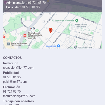
Administración:
91 724 05 70
Publicidad:
91 513 04 95
CONTACTOS
Redacción
redaccion@km77.com
Publicidad
91 513 04 95
publi@km77.com
Facturación
91 724 05 70
facturacion@km77.com
Trabaja con nosotros