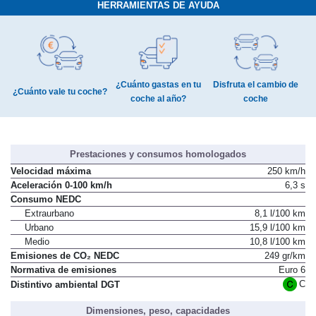
HERRAMIENTAS DE AYUDA
¿Cuánto gastas en tu
Disfruta el cambio de
¿Cuánto vale tu coche?
coche al año?
coche
Prestaciones y consumos homologados
Velocidad máxima
250 km/h
Aceleración 0-100 km/h
6,3 s
Consumo NEDC
Extraurbano
8,1 l/100 km
Urbano
15,9 l/100 km
Medio
10,8 l/100 km
Emisiones de CO₂ NEDC
249 gr/km
Normativa de emisiones
Euro 6
C
Distintivo ambiental DGT