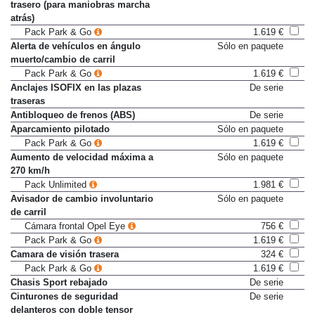
Alerta de tráfico transversal
Sólo en paquete
trasero (para maniobras marcha
atrás)
Pack Park & Go
1.619 €
Alerta de vehículos en ángulo
Sólo en paquete
muerto/cambio de carril
Pack Park & Go
1.619 €
Anclajes ISOFIX en las plazas
De serie
traseras
Antibloqueo de frenos (ABS)
De serie
Aparcamiento pilotado
Sólo en paquete
Pack Park & Go
1.619 €
Aumento de velocidad máxima a
Sólo en paquete
270 km/h
Pack Unlimited
1.981 €
Avisador de cambio involuntario
Sólo en paquete
de carril
Cámara frontal Opel Eye
756 €
Pack Park & Go
1.619 €
Camara de visión trasera
324 €
Pack Park & Go
1.619 €
Chasis Sport rebajado
De serie
Cinturones de seguridad
De serie