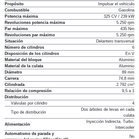
Motor de Combustión
Propósito
Impulsar el vehículo
Combustible
Gasolina
Potencia máxima
325 CV / 239 kW
Revoluciones potencia máxima
5.250 rpm
Par máximo
435 Nm
Revoluciones par máximo
5.250 rpm
Situación
Delantero transversal
Número de cilindros
6
Disposición de los cilindros
En V
Material del bloque
Aluminio
Material de la culata
Aluminio
Diámetro
89 mm
Carrera
74,8 mm
Cilindrada
2.792 cm³
Relación de compresión
9,5 a 1
Distribución
Válvulas por cilindro
4
Dos árboles de levas en cada
Tipo de distribución
culata
Inyección Indirecta. Turbo.
Alimentación
Intercooler
Automatismo de parada y