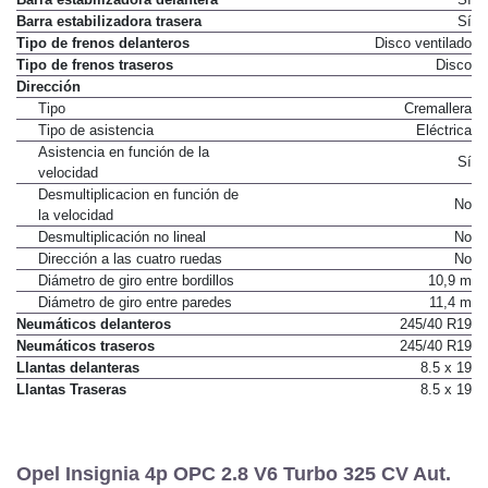
Barra estabilizadora delantera
Sí
Barra estabilizadora trasera
Sí
Tipo de frenos delanteros
Disco ventilado
Tipo de frenos traseros
Disco
Dirección
Tipo
Cremallera
Tipo de asistencia
Eléctrica
Asistencia en función de la
Sí
velocidad
Desmultiplicacion en función de
No
la velocidad
Desmultiplicación no lineal
No
Dirección a las cuatro ruedas
No
Diámetro de giro entre bordillos
10,9 m
Diámetro de giro entre paredes
11,4 m
Neumáticos delanteros
245/40 R19
Neumáticos traseros
245/40 R19
Llantas delanteras
8.5 x 19
Llantas Traseras
8.5 x 19