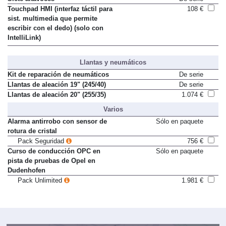
Siete altavoces
De serie
Touchpad HMI (interfaz táctil para
108 €
sist. multimedia que permite
escribir con el dedo) (solo con
IntelliLink)
Llantas y neumáticos
Kit de reparación de neumáticos
De serie
Llantas de aleación 19" (245/40)
De serie
Llantas de aleación 20" (255/35)
1.074 €
Varios
Alarma antirrobo con sensor de
Sólo en paquete
rotura de cristal
Pack Seguridad
756 €
Curso de conducción OPC en
Sólo en paquete
pista de pruebas de Opel en
Dudenhofen
Pack Unlimited
1.981 €