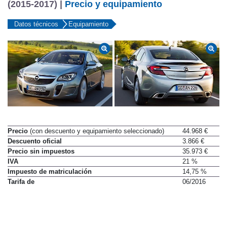
Opel Insignia 4p OPC 2.8 V6 Turbo 325 CV Aut.
(2015-2017) |
Precio y equipamiento
Datos técnicos
Equipamiento
Precio
(con descuento y equipamiento seleccionado)
44.968 €
Descuento oficial
3.866 €
Precio sin impuestos
35.973 €
IVA
21 %
Impuesto de matriculación
14,75 %
Tarifa de
06/2016