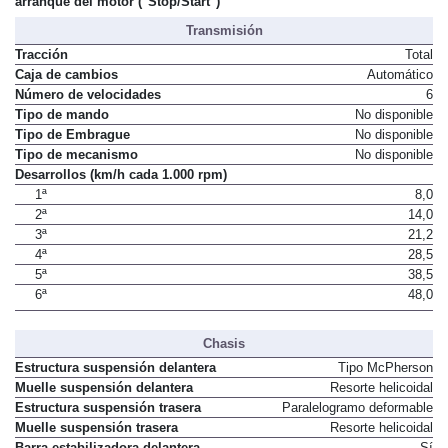
No
arranque del motor ("Stop/Start")
Transmisión
Tracción
Total
Caja de cambios
Automático
Número de velocidades
6
Tipo de mando
No disponible
Tipo de Embrague
No disponible
Tipo de mecanismo
No disponible
Desarrollos (km/h cada 1.000 rpm)
1ª
8,0
2ª
14,0
3ª
21,2
4ª
28,5
5ª
38,5
6ª
48,0
Chasis
Estructura suspensión delantera
Tipo McPherson
Muelle suspensión delantera
Resorte helicoidal
Estructura suspensión trasera
Paralelogramo deformable
Muelle suspensión trasera
Resorte helicoidal