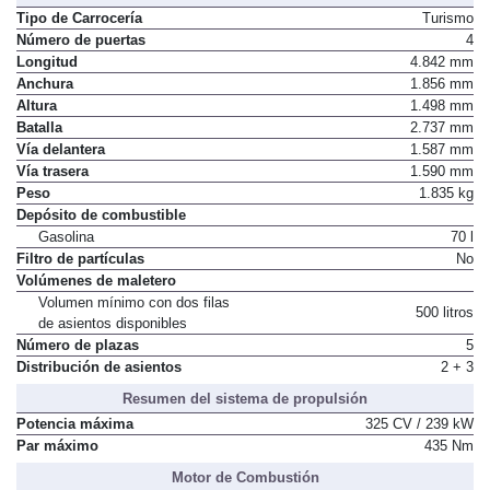
Dimensiones, peso, capacidades
Tipo de Carrocería
Turismo
Número de puertas
4
Longitud
4.842 mm
Anchura
1.856 mm
Altura
1.498 mm
Batalla
2.737 mm
Vía delantera
1.587 mm
Vía trasera
1.590 mm
Peso
1.835 kg
Depósito de combustible
Gasolina
70 l
Filtro de partículas
No
Volúmenes de maletero
Volumen mínimo con dos filas
500 litros
de asientos disponibles
Número de plazas
5
Distribución de asientos
2 + 3
Resumen del sistema de propulsión
Potencia máxima
325 CV / 239 kW
Par máximo
435 Nm