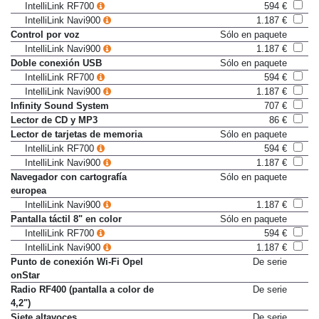
Conexión a Internet
Sólo en paquete
IntelliLink RF700
594 €
IntelliLink Navi900
1.187 €
Control por voz
Sólo en paquete
IntelliLink Navi900
1.187 €
Doble conexión USB
Sólo en paquete
IntelliLink RF700
594 €
IntelliLink Navi900
1.187 €
Infinity Sound System
707 €
Lector de CD y MP3
86 €
Lector de tarjetas de memoria
Sólo en paquete
IntelliLink RF700
594 €
IntelliLink Navi900
1.187 €
Navegador con cartografía
Sólo en paquete
europea
IntelliLink Navi900
1.187 €
Pantalla táctil 8" en color
Sólo en paquete
IntelliLink RF700
594 €
IntelliLink Navi900
1.187 €
Punto de conexión Wi-Fi Opel
De serie
onStar
Radio RF400 (pantalla a color de
De serie
4,2")