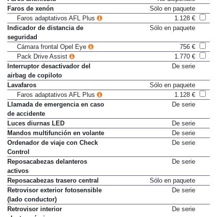
Faros antiniebla
No disponible
Faros de xenón
Sólo en paquete
Faros adaptativos AFL Plus
1.128 €
Indicador de distancia de
Sólo en paquete
seguridad
Cámara frontal Opel Eye
756 €
Pack Drive Assist
1.770 €
Interruptor desactivador del
De serie
airbag de copiloto
Lavafaros
Sólo en paquete
Faros adaptativos AFL Plus
1.128 €
Llamada de emergencia en caso
De serie
de accidente
Luces diurnas LED
De serie
Mandos multifunción en volante
De serie
Ordenador de viaje con Check
De serie
Control
Reposacabezas delanteros
De serie
activos
Reposacabezas trasero central
Sólo en paquete
Retrovisor exterior fotosensible
De serie
(lado conductor)
Retrovisor interior
De serie