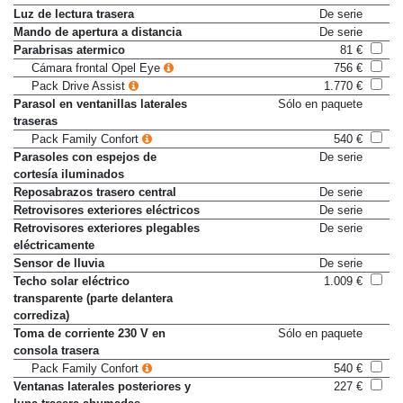
Luz de lectura delantera
De serie
Luz de lectura trasera
De serie
Mando de apertura a distancia
De serie
Parabrisas atermico
81 €
Cámara frontal Opel Eye
756 €
Pack Drive Assist
1.770 €
Parasol en ventanillas laterales
Sólo en paquete
traseras
Pack Family Confort
540 €
Parasoles con espejos de
De serie
cortesía iluminados
Reposabrazos trasero central
De serie
Retrovisores exteriores eléctricos
De serie
Retrovisores exteriores plegables
De serie
eléctricamente
Sensor de lluvia
De serie
Techo solar eléctrico
1.009 €
transparente (parte delantera
corrediza)
Toma de corriente 230 V en
Sólo en paquete
consola trasera
Pack Family Confort
540 €
Ventanas laterales posteriores y
227 €