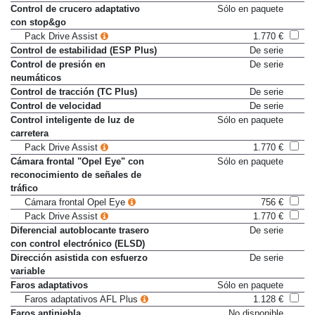
delanteros con doble tensor
Control de crucero adaptativo
Sólo en paquete
con stop&go
Pack Drive Assist
1.770 €
Control de estabilidad (ESP Plus)
De serie
Control de presión en
De serie
neumáticos
Control de tracción (TC Plus)
De serie
Control de velocidad
De serie
Control inteligente de luz de
Sólo en paquete
carretera
Pack Drive Assist
1.770 €
Cámara frontal "Opel Eye" con
Sólo en paquete
reconocimiento de señales de
tráfico
Cámara frontal Opel Eye
756 €
Pack Drive Assist
1.770 €
Diferencial autoblocante trasero
De serie
con control electrónico (ELSD)
Dirección asistida con esfuerzo
De serie
variable
Faros adaptativos
Sólo en paquete
Faros adaptativos AFL Plus
1.128 €