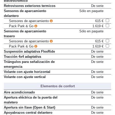
electrocrómico
Retrovisores exteriores termicos
De serie
Sensores de aparcamiento
Sólo en paquete
delantero
Sensores de aparcamiento
615 €
Pack Park & Go
1.619 €
Sensores de aparcamiento
Sólo en paquete
trasero
Sensores de aparcamiento
615 €
Pack Park & Go
1.619 €
Suspensión adaptativa FlexRide
De serie
Tracción 4x4 adaptativa
De serie
Triángulos para señalización de
De serie
emergencia
Volante con ajuste horizontal
De serie
Volante con ajuste vertical
De serie
Elementos de confort
Aire acondicionado
De serie
Apertura eléctrica de la puerta del
De serie
maletero
Apertura sin llave (Open & Start)
De serie