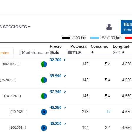
BU
S SECCIONES
infor
l/100 km
kWh/100 km
Precio
Potencia
Consumo
Longitud
Mediciones propias
Todo
entos
(€)
(CV)
(mm)
32.300
145
5,4
4.650
(04/2025 - )
35.940
145
5,4
4.650
(04/2025 - )
37.340
145
5,4
4.650
(10/2025 - )
40.250
213
17
4.650
(10/2024 - )
40.250
194
2,4
4.650
(10/2025 - )