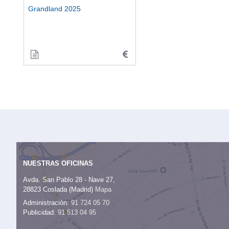
Grandland 2025
NUESTRAS OFICINAS
Avda. San Pablo 28 - Nave 27,
28823 Coslada (Madrid)
Mapa
Administración:
91 724 05 70
Publicidad:
91 513 04 95