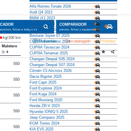
Alfa Romeo Tonale 2026
Audi Q4 2021
BMW iX1 2023
BMW iX2 2024
SCADOR
COMPARADOR
BYD Seal U 2024
maciones, fichas e imágenes
precios, fichas y equipamiento
Bestune Joyee 07 2025
kg/100 km
Disponible
Descatalogado
Prototipo
CUPRA Formentor 2024
Maletero
CUPRA Tavascan 2024
(l)
CUPRA Terramar 2025
Changan Deepal S05 2024
550
Changan Deepal S07 2024
Citroën C5 Aircross 2026
Dacia Bigster 2025
550
Ford Capri 2025
Ford Explorer 2024
Ford Kuga 2024
550
Ford Mustang 2020
Honda ZR-V 2023
550
Hyundai IONIQ 5 2025
Jeep Compass 2025
KGM Torres 2024
550
KIA EV5 2025