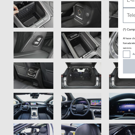
(*) Camp
Al hacer cli
llamada tel
servicio.
Ac