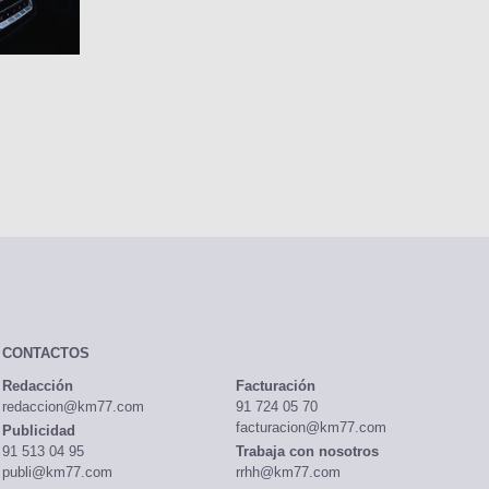
CONTACTOS
Redacción
Facturación
redaccion@km77.com
91 724 05 70
facturacion@km77.com
Publicidad
91 513 04 95
Trabaja con nosotros
publi@km77.com
rrhh@km77.com