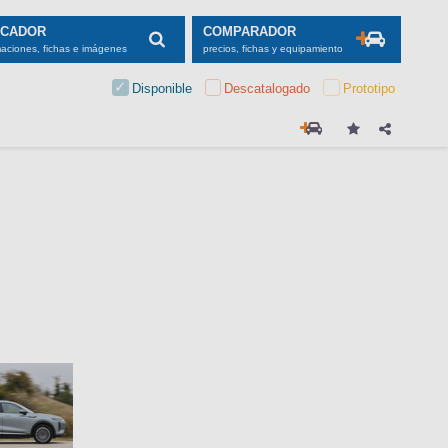
SCADOR
COMPARADOR
maciones, fichas e imágenes
precios, fichas y equipamiento
Disponible
Descatalogado
Prototipo