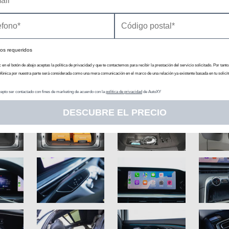
os requeridos
c en el botón de abajo aceptas la política de privacidad y que te contactemos para recibir la prestación del servicio solicitado. Por tanto
efónica por nuestra parte será considerada como una mera comunicación en el marco de una relación ya existente basada en tu solicit
epto ser contactado con fines de marketing de acuerdo con la
política de privacidad
de AutoXY
DESCUBRE EL PRECIO