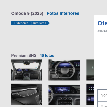
Omoda 9 (2025) |
Fotos Interiores
Of
Exteriores
Interiores
Selecci
Premium SHS -
46 fotos