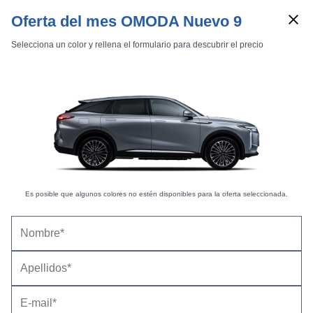
Oferta del mes OMODA Nuevo 9
Selecciona un color y rellena el formulario para descubrir el precio
Es posible que algunos colores no estén disponibles para la oferta seleccionada.
Marcas
Comparador de coches
Omoda 9 2025 |
Mediciones del habitáculo y el
Inicio
Marcas
Omoda
9
2025
maletero
Resumen
Detalle