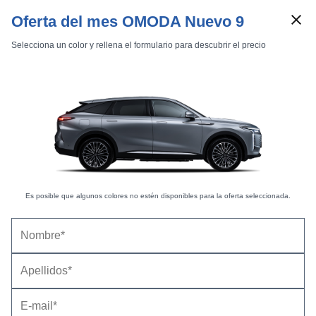
Oferta del mes OMODA Nuevo 9
Selecciona un color y rellena el formulario para descubrir el precio
Es posible que algunos colores no estén disponibles para la oferta seleccionada.
Marcas
Comparador de coches
Omoda 9 2025 |
Mediciones hechas por km77
Inicio
Marcas
Omoda
9
2025
Resumen
Detalle
En esta página se pueden comparar los datos obtenidos por