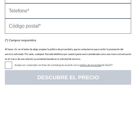
(*) Campos requeridos
Al hacer clic en el botón de abajo aceptas la política de privacidad y que te contactemos para recibir la prestación del
servicio solicitado. Por tanto, cualquier llamada telefónica por nuestra parte será considerada como una mera comunicación
en el marco de una relación ya existente basada en tu solicitud de servicio.
Acepto ser contactado con fines de marketing de acuerdo con la
política de privacidad
de AutoXY
DESCUBRE EL PRECIO