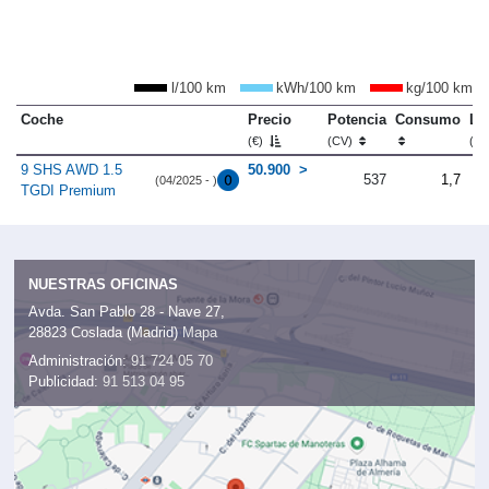
l/100 km
kWh/100 km
kg/100 km
Coche
Precio
Potencia
Consumo
Lo
(€)
(CV)
(m
9 SHS AWD 1.5
50.900
537
1,7
(04/2025 - )
TGDI Premium
NUESTRAS OFICINAS
Avda. San Pablo 28 - Nave 27,
28823 Coslada (Madrid)
Mapa
Administración:
91 724 05 70
Publicidad:
91 513 04 95