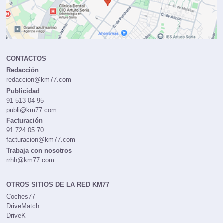
CONTACTOS
Redacción
redaccion@km77.com
Publicidad
91 513 04 95
publi@km77.com
Facturación
91 724 05 70
facturacion@km77.com
Trabaja con nosotros
rrhh@km77.com
OTROS SITIOS DE LA RED KM77
Coches77
DriveMatch
DriveK