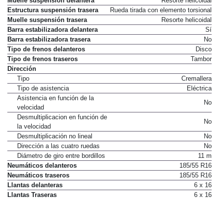
Muelle suspensión delantera
Resorte helicoidal
Estructura suspensión trasera
Rueda tirada con elemento torsional
Muelle suspensión trasera
Resorte helicoidal
Barra estabilizadora delantera
Sí
Barra estabilizadora trasera
No
Tipo de frenos delanteros
Disco
Tipo de frenos traseros
Tambor
Dirección
Tipo
Cremallera
Tipo de asistencia
Eléctrica
Asistencia en función de la
No
velocidad
Desmultiplicacion en función de
No
la velocidad
Desmultiplicación no lineal
No
Dirección a las cuatro ruedas
No
Diámetro de giro entre bordillos
11 m
Neumáticos delanteros
185/55 R16
Neumáticos traseros
185/55 R16
Llantas delanteras
6 x 16
Llantas Traseras
6 x 16