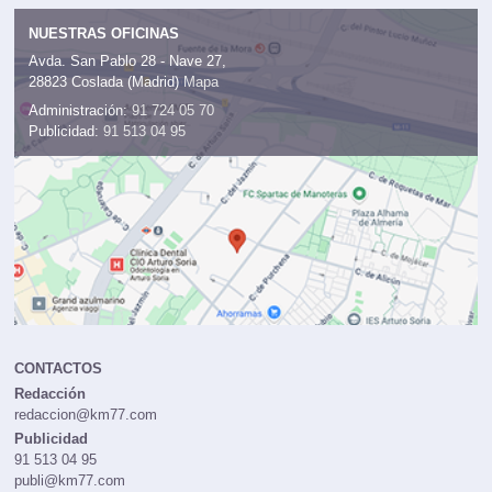
NUESTRAS OFICINAS
Avda. San Pablo 28 - Nave 27,
28823 Coslada (Madrid)
Mapa
Administración:
91 724 05 70
Publicidad:
91 513 04 95
CONTACTOS
Redacción
redaccion@km77.com
Publicidad
91 513 04 95
publi@km77.com