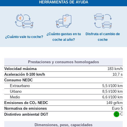
HERRAMIENTAS DE AYUDA
¿Cuánto gastas en tu
Disfruta el cambio de
¿Cuánto vale tu coche?
coche al año?
coche
Prestaciones y consumos homologados
Velocidad máxima
183 km/h
Aceleración 0-100 km/h
10,7 s
Consumo NEDC
Extraurbano
5,5 l/100 km
Urbano
8,5 l/100 km
Medio
6,6 l/100 km
Emisiones de CO₂ NEDC
149 gr/km
Normativa de emisiones
Euro 5
C
Distintivo ambiental DGT
Dimensiones, peso, capacidades