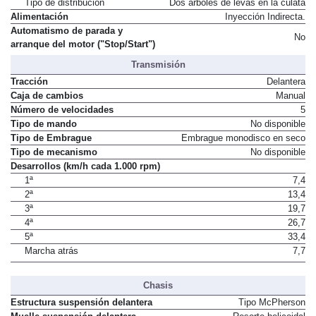
Tipo de distribución
Dos árboles de levas en la culata
Alimentación
Inyección Indirecta.
Automatismo de parada y
No
arranque del motor ("Stop/Start")
Transmisión
Tracción
Delantera
Caja de cambios
Manual
Número de velocidades
5
Tipo de mando
No disponible
Tipo de Embrague
Embrague monodisco en seco
Tipo de mecanismo
No disponible
Desarrollos (km/h cada 1.000 rpm)
1ª
7,4
2ª
13,4
3ª
19,7
4ª
26,7
5ª
33,4
Marcha atrás
7,7
Chasis
Estructura suspensión delantera
Tipo McPherson