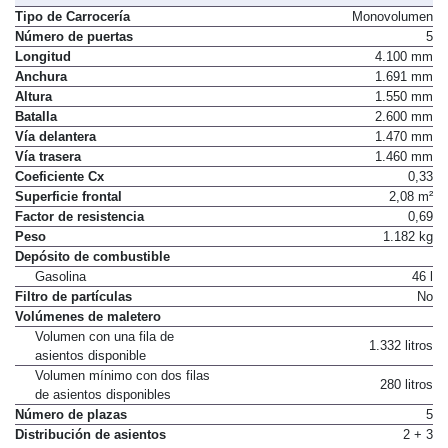
Tipo de Carrocería
Monovolumen
Número de puertas
5
Longitud
4.100 mm
Anchura
1.691 mm
Altura
1.550 mm
Batalla
2.600 mm
Vía delantera
1.470 mm
Vía trasera
1.460 mm
Coeficiente Cx
0,33
Superficie frontal
2,08 m²
Factor de resistencia
0,69
Peso
1.182 kg
Depósito de combustible
Gasolina
46 l
Filtro de partículas
No
Volúmenes de maletero
Volumen con una fila de
1.332 litros
asientos disponible
Volumen mínimo con dos filas
280 litros
de asientos disponibles
Número de plazas
5
Distribución de asientos
2 + 3