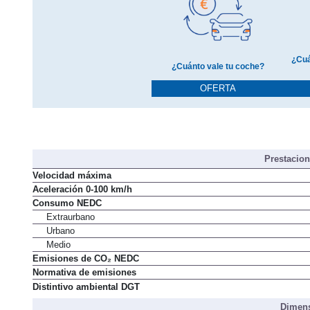
¿Cuá
¿Cuánto vale tu coche?
OFERTA
Prestacio
Velocidad máxima
Aceleración 0-100 km/h
Consumo NEDC
Extraurbano
Urbano
Medio
Emisiones de CO₂ NEDC
Normativa de emisiones
Distintivo ambiental DGT