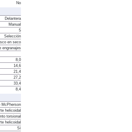
ón Indirecta.
No
Delantera
Manual
5
Selección
sco en seco
e engranajes
8,0
14,6
21,4
27,2
33,4
8,4
o McPherson
te helicoidal
to torsional
te helicoidal