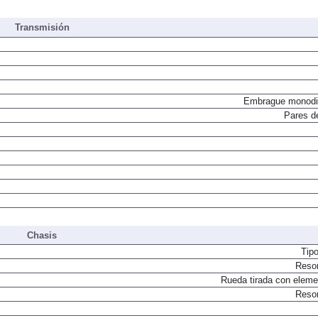
Inyecci
Transmisión
Embrague monodi
Pares d
Chasis
Tip
Resor
Rueda tirada con elemen
Resor