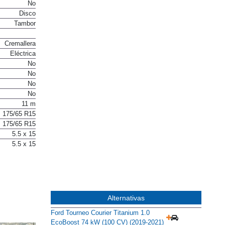
Sí
No
Disco
Tambor
Cremallera
Eléctrica
No
No
No
No
11 m
175/65 R15
175/65 R15
5.5 x 15
5.5 x 15
Alternativas
Ford Tourneo Courier Titanium 1.0