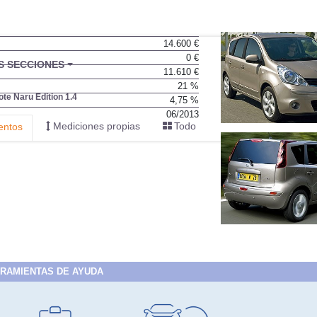
14.600 €
0 €
BU
S SECCIONES
11.610 €
infor
21 %
ote Naru Edition 1.4
4,75 %
06/2013
Mediciones propias
Todo
entos
RAMIENTAS DE AYUDA