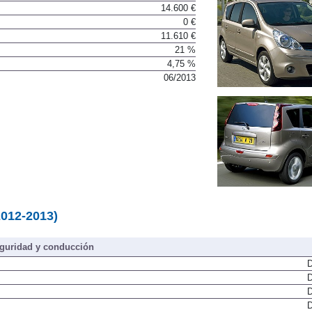
14.600 €
0 €
11.610 €
21 %
4,75 %
06/2013
2012-2013)
guridad y conducción
D
D
D