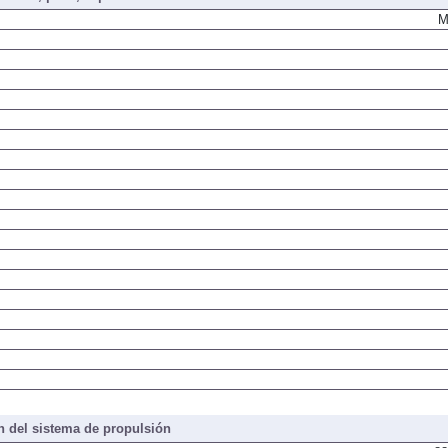
iones, peso, capacidades
M
 del sistema de propulsión