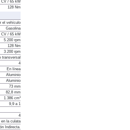
 CV / 65 kW
128 Nm
r el vehículo
Gasolina
 CV / 65 kW
5.200 rpm
128 Nm
3.200 rpm
o transversal
4
En línea
Aluminio
Aluminio
73 mm
82,8 mm
1.386 cm³
9,9 a 1
4
 en la culata