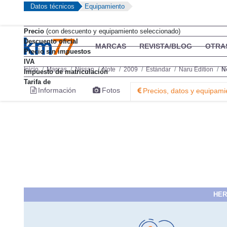
Datos técnicos
Equipamiento
Precio
(con descuento y equipamiento seleccionado)
Descuento oficial
MARCAS
REVISTA/BLOG
OTRA
Precio sin impuestos
IVA
Inicio
Marcas
Nissan
Note
2009
Estándar
Naru Edition
N
Impuesto de matriculación
Tarifa de
Información
Fotos
Precios, datos y equipami
HER