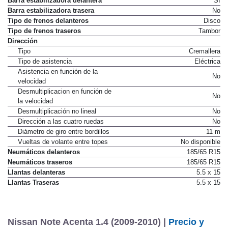
Barra estabilizadora delantera
Sí
Barra estabilizadora trasera
No
Tipo de frenos delanteros
Disco
Tipo de frenos traseros
Tambor
Dirección
Tipo
Cremallera
Tipo de asistencia
Eléctrica
Asistencia en función de la
No
velocidad
Desmultiplicacion en función de
No
la velocidad
Desmultiplicación no lineal
No
Dirección a las cuatro ruedas
No
Diámetro de giro entre bordillos
11 m
Vueltas de volante entre topes
No disponible
Neumáticos delanteros
185/65 R15
Neumáticos traseros
185/65 R15
Llantas delanteras
5.5 x 15
Llantas Traseras
5.5 x 15
Nissan Note Acenta 1.4 (2009-2010) |
Precio y