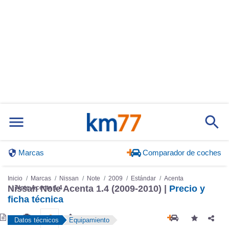
Marcas
Comparador de coches
Inicio
Marcas
Nissan
Note
2009
Estándar
Acenta
Nissan Note Acenta 1.4 (2009-2010) |
Precio y
Note Acenta 1.4
ficha técnica
Datos técnicos
Equipamiento