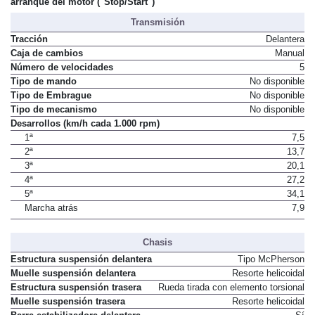
arranque del motor ("Stop/Start")
Transmisión
Tracción
Delantera
Caja de cambios
Manual
Número de velocidades
5
Tipo de mando
No disponible
Tipo de Embrague
No disponible
Tipo de mecanismo
No disponible
Desarrollos (km/h cada 1.000 rpm)
1ª
7,5
2ª
13,7
3ª
20,1
4ª
27,2
5ª
34,1
Marcha atrás
7,9
Chasis
Estructura suspensión delantera
Tipo McPherson
Muelle suspensión delantera
Resorte helicoidal
Estructura suspensión trasera
Rueda tirada con elemento torsional
Muelle suspensión trasera
Resorte helicoidal