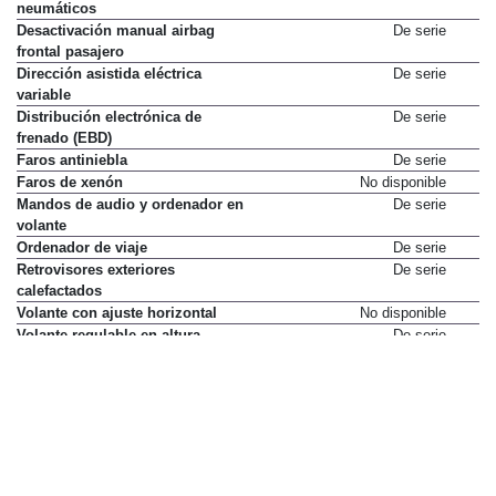
neumáticos
Desactivación manual airbag
De serie
frontal pasajero
Dirección asistida eléctrica
De serie
variable
Distribución electrónica de
De serie
frenado (EBD)
Faros antiniebla
De serie
Faros de xenón
No disponible
Mandos de audio y ordenador en
De serie
volante
Ordenador de viaje
De serie
Retrovisores exteriores
De serie
calefactados
Volante con ajuste horizontal
No disponible
Volante regulable en altura
De serie
Elementos de confort
Acceso y arranque sin llave
No disponible
Activación automática de faros
De serie
Aire acondicionado
De serie
Asiento del conductor con ajuste
De serie
de altura