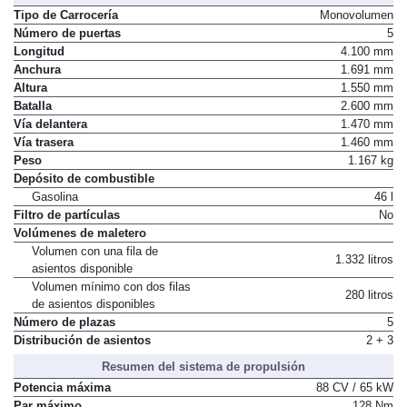
Tipo de Carrocería
Monovolumen
Número de puertas
5
Longitud
4.100 mm
Anchura
1.691 mm
Altura
1.550 mm
Batalla
2.600 mm
Vía delantera
1.470 mm
Vía trasera
1.460 mm
Peso
1.167 kg
Depósito de combustible
Gasolina
46 l
Filtro de partículas
No
Volúmenes de maletero
Volumen con una fila de
1.332 litros
asientos disponible
Volumen mínimo con dos filas
280 litros
de asientos disponibles
Número de plazas
5
Distribución de asientos
2 + 3
Resumen del sistema de propulsión
Potencia máxima
88 CV / 65 kW
Par máximo
128 Nm