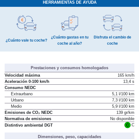
HERRAMIENTAS DE AYUDA
¿Cuánto gastas en tu
Disfruta el cambio de
¿Cuánto vale tu coche?
coche al año?
coche
Prestaciones y consumos homologados
Velocidad máxima
165 km/h
Aceleración 0-100 km/h
13,4 s
Consumo NEDC
Extraurbano
5,1 l/100 km
Urbano
7,3 l/100 km
Medio
5,9 l/100 km
Emisiones de CO₂ NEDC
139 gr/km
Normativa de emisiones
No disponible
C
Distintivo ambiental DGT
Dimensiones, peso, capacidades