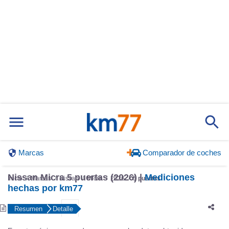
Marcas
Comparador de coches
Nissan Micra 5 puertas (2026) |
Mediciones
Inicio
Marcas
Nissan
Micra
2026
5 puertas
hechas por km77
Resumen
Detalle