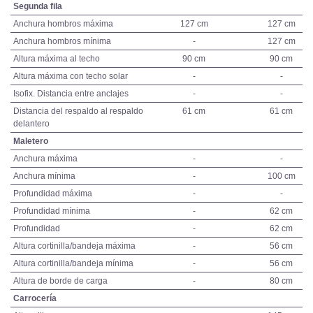
Segunda fila
Anchura hombros máxima
127 cm
127 cm
Anchura hombros mínima
-
127 cm
Altura máxima al techo
90 cm
90 cm
Altura máxima con techo solar
-
-
Isofix. Distancia entre anclajes
-
-
Distancia del respaldo al respaldo
61 cm
61 cm
delantero
Maletero
Anchura máxima
-
-
Anchura mínima
-
100 cm
Profundidad máxima
-
-
Profundidad mínima
-
62 cm
Profundidad
-
62 cm
Altura cortinilla/bandeja máxima
-
56 cm
Altura cortinilla/bandeja mínima
-
56 cm
Altura de borde de carga
-
80 cm
Carrocería