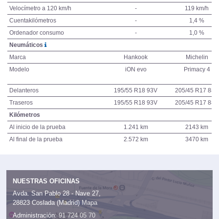
Velocímetro a 120 km/h
-
119 km/h
Cuentakilómetros
-
1,4 %
Ordenador consumo
-
1,0 %
Neumáticos
Marca
Hankook
Michelin
Modelo
iON evo
Primacy 4
Delanteros
195/55 R18 93V
205/45 R17 88H
Traseros
195/55 R18 93V
205/45 R17 88H
Kilómetros
Al inicio de la prueba
1.241 km
2143 km
Al final de la prueba
2.572 km
3470 km
NUESTRAS OFICINAS
Avda. San Pablo 28 - Nave 27,
28823 Coslada (Madrid)
Mapa
Administración:
91 724 05 70