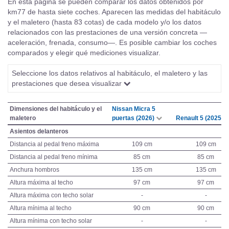
En esta página se pueden comparar los datos obtenidos por
km77 de hasta siete coches. Aparecen las medidas del habitáculo
y el maletero (hasta 83 cotas) de cada modelo y/o los datos
relacionados con las prestaciones de una versión concreta —
aceleración, frenada, consumo—. Es posible cambiar los coches
comparados y elegir qué mediciones visualizar.
Seleccione los datos relativos al habitáculo, el maletero y las
prestaciones que desea visualizar
Dimensiones del habitáculo y el
Nissan Micra 5
maletero
puertas (2026)
Renault 5 (2025)
Asientos delanteros
Distancia al pedal freno máxima
109 cm
109 cm
Distancia al pedal freno mínima
85 cm
85 cm
Anchura hombros
135 cm
135 cm
Altura máxima al techo
97 cm
97 cm
Altura máxima con techo solar
-
-
Altura mínima al techo
90 cm
90 cm
Altura mínima con techo solar
-
-