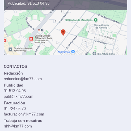
Publicidad:
91 513 04 95
CONTACTOS
Redacción
redaccion@km77.com
Publicidad
91 513 04 95
publi@km77.com
Facturación
91 724 05 70
facturacion@km77.com
Trabaja con nosotros
rrhh@km77.com