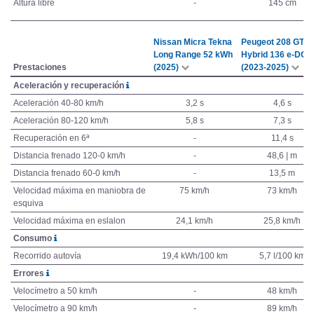
Altura libre
-
145 cm
Nissan Micra Tekna
Peugeot 208 GT
Long Range 52 kWh
Hybrid 136 e-DCS
Prestaciones
(2025)
(2023-2025)
Aceleración y recuperación
Aceleración 40-80 km/h
3,2 s
4,6 s
Aceleración 80-120 km/h
5,8 s
7,3 s
Recuperación en 6ª
-
11,4 s
Distancia frenado 120-0 km/h
-
48,6 | m
Distancia frenado 60-0 km/h
-
13,5 m
Velocidad máxima en maniobra de
75 km/h
73 km/h
esquiva
Velocidad máxima en eslalon
24,1 km/h
25,8 km/h
Consumo
Recorrido autovía
19,4 kWh/100 km
5,7 l/100 km
Errores
Velocímetro a 50 km/h
-
48 km/h
Velocímetro a 90 km/h
-
89 km/h