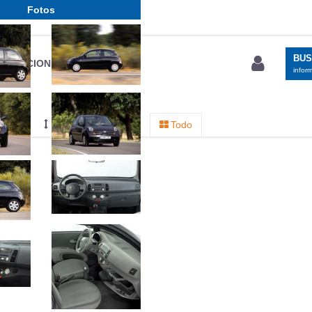
Fotos
BU
S SECCIONES
infor
entos
Mediciones propias
Todo