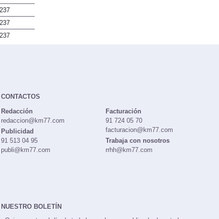
237
237
237
CONTACTOS
Redacción
Facturación
redaccion@km77.com
91 724 05 70
facturacion@km77.com
Publicidad
91 513 04 95
Trabaja con nosotros
publi@km77.com
rrhh@km77.com
NUESTRO BOLETÍN