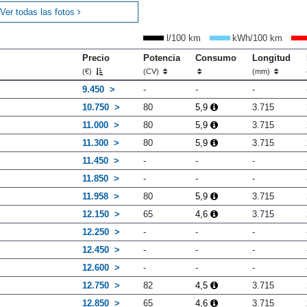
Ver todas las fotos
l/100 km
kWh/100 km
Precio
Potencia
Consumo
Longitud
(€)
(CV)
(mm)
9.450
-
-
-
10.750
80
5,9
3.715
11.000
80
5,9
3.715
11.300
80
5,9
3.715
11.450
-
-
-
11.850
-
-
-
11.958
80
5,9
3.715
12.150
65
4,6
3.715
12.250
-
-
-
12.450
-
-
-
12.600
-
-
-
12.750
82
4,5
3.715
12.850
65
4,6
3.715