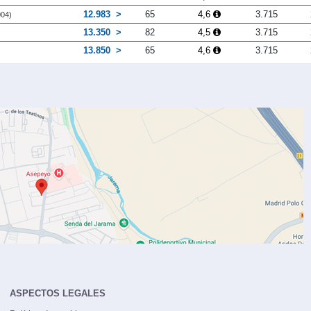
12.983
65
4,6
3.715
004)
13.350
82
4,5
3.715
13.850
65
4,6
3.715
ASPECTOS LEGALES