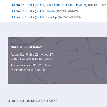
Micra 3p 1.5dCi (65 CV) Visia Plus (SLluvia, Llave int)
(04/2003 - 05/2
Micra 3p 1.5dCi (80 CV) Tekna
(10/2003 - 02/2005)
Micra 3p 1.5dCi (65 CV) Line Up
(10/2004 - 01/2005)
NUESTRAS OFICINAS
Avda. San Pablo 28 - Nave 27,
28823 Coslada (Madrid)
Mapa
Administración:
91 724 05 70
Publicidad:
91 513 04 95
OTROS SITIOS DE LA RED KM77