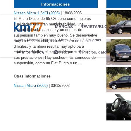
Informaciones
Nissan Micra 1.5dCi (2005)
|
18/08/2003
El Micra Diesel de 65 CV tiene como mejores
cualidades una gran maniobrabilidad, una
MARCAS
REVISTA/BLOG
OTRA
estabilidad sobresaliente y un confort de
suspensión también muy bueno. Se desenvuelve
Inicio
Marcas
Nissan
Micra
2003
3 puertas
muy bien por ciudad, incluso dentro de garajes
difíciles, y también resulta muy apto para
carreteras fáciles, si se consideran suficientes
Información
Fotos
Precios, datos y equipami
sus prestaciones. Hay coches más cómodos de
suspensión, como un Fiat Punto o un...
Otras informaciones
Nissan Micra (2003)
|
03/12/2002