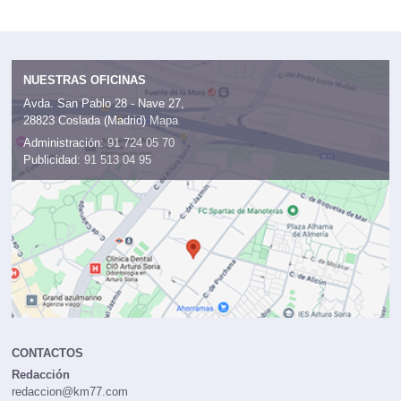
NUESTRAS OFICINAS
Avda. San Pablo 28 - Nave 27,
28823 Coslada (Madrid)
Mapa
Administración:
91 724 05 70
Publicidad:
91 513 04 95
CONTACTOS
Redacción
redaccion@km77.com