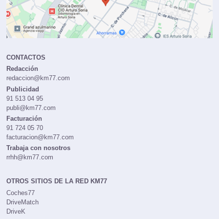
CONTACTOS
Redacción
redaccion@km77.com
Publicidad
91 513 04 95
publi@km77.com
Facturación
91 724 05 70
facturacion@km77.com
Trabaja con nosotros
rrhh@km77.com
OTROS SITIOS DE LA RED KM77
Coches77
DriveMatch
DriveK