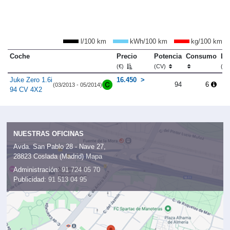
l/100 km
kWh/100 km
kg/100 km
Coche
Precio
Potencia
Consumo
Lo
(€)
(CV)
(m
Juke Zero 1.6i
16.450
94
6
(03/2013 - 05/2014)
94 CV 4X2
NUESTRAS OFICINAS
Avda. San Pablo 28 - Nave 27,
28823 Coslada (Madrid)
Mapa
Administración:
91 724 05 70
Publicidad:
91 513 04 95