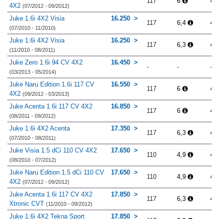
117
6
4.
4X2
(07/2012 - 09/2012)
Juke 1.6i 4X2 Visia
16.250
117
6,4
4.
(07/2010 - 11/2010)
Juke 1.6i 4X2 Visia
16.250
117
6,3
4.
(11/2010 - 08/2011)
Juke Zero 1.6i 94 CV 4X2
16.450
-
-
-
(03/2013 - 05/2014)
Juke Naru Edition 1.6i 117 CV
16.550
117
6
4.
4X2
(09/2012 - 03/2013)
Juke Acenta 1.6i 117 CV 4X2
16.850
117
6
4.
(08/2011 - 09/2012)
Juke 1.6i 4X2 Acenta
17.350
117
6,3
4.
(07/2010 - 08/2011)
Juke Visia 1.5 dCi 110 CV 4X2
17.650
110
4,9
4.
(08/2010 - 07/2012)
Juke Naru Edition 1.5 dCi 110 CV
17.650
110
4,9
4.
4X2
(07/2012 - 09/2012)
Juke Acenta 1.6i 117 CV 4X2
17.850
117
6,3
4.
Xtronic CVT
(11/2010 - 09/2012)
Juke 1.6i 4X2 Tekna Sport
17.850