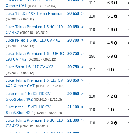
Juke n-tec 1.6i 117 CV 4X2
20.400
117
6,3
4.
Xtronic CVT
(03/2013 - 05/2014)
Juke 1.5 dCi 4X2 Tekna Premium
20.650
110
5,1
4.
(07/2010 - 08/2011)
Juke Tekna Premium 1.5 dCi 110
20.650
110
4,9
4.
CV 4X2
(08/2010 - 09/2012)
Juke N-Tec 1.5 dCi 110 CV 4X2
20.700
110
4,8
4.
(03/2013 - 05/2013)
Juke Tekna Premium 1.6i TURBO
20.750
190
6,9
4.
190 CV 4X2
(07/2010 - 09/2012)
Juke Shiro 1.6i 117 CV 4X2
20.750
117
6
4.
(02/2012 - 09/2012)
Juke Tekna Premium 1.6i 117 CV
20.850
-
-
-
4X2 Xtronic CVT
(09/2012 - 09/2013)
Juke n-tec 1.5 dCi 110 CV
20.950
110
4,2
4.
Stop&Start 4X2
(05/2013 - 11/2013)
Juke n-tec 1.5 dCi 110 CV
21.100
110
4
4.
Stop&Start 4X2
(11/2013 - 05/2014)
Juke Tekna Premium 1.5 dCi 110
21.300
110
4,9
4.
CV 4X2
(09/2012 - 01/2013)