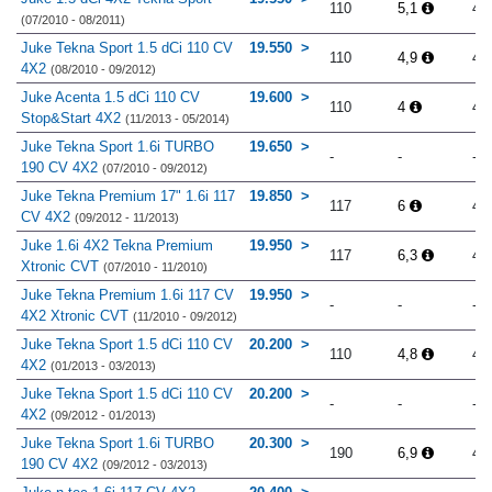
110
5,1
4.
(07/2010 - 08/2011)
Juke Tekna Sport 1.5 dCi 110 CV
19.550
110
4,9
4.
4X2
(08/2010 - 09/2012)
Juke Acenta 1.5 dCi 110 CV
19.600
110
4
4.
Stop&Start 4X2
(11/2013 - 05/2014)
Juke Tekna Sport 1.6i TURBO
19.650
-
-
-
190 CV 4X2
(07/2010 - 09/2012)
Juke Tekna Premium 17" 1.6i 117
19.850
117
6
4.
CV 4X2
(09/2012 - 11/2013)
Juke 1.6i 4X2 Tekna Premium
19.950
117
6,3
4.
Xtronic CVT
(07/2010 - 11/2010)
Juke Tekna Premium 1.6i 117 CV
19.950
-
-
-
4X2 Xtronic CVT
(11/2010 - 09/2012)
Juke Tekna Sport 1.5 dCi 110 CV
20.200
110
4,8
4.
4X2
(01/2013 - 03/2013)
Juke Tekna Sport 1.5 dCi 110 CV
20.200
-
-
-
4X2
(09/2012 - 01/2013)
Juke Tekna Sport 1.6i TURBO
20.300
190
6,9
4.
190 CV 4X2
(09/2012 - 03/2013)