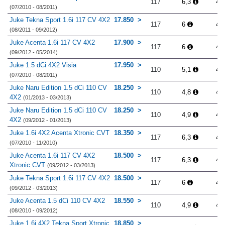
117
6,3
4.
(07/2010 - 08/2011)
Juke Tekna Sport 1.6i 117 CV 4X2
17.850
117
6
4.
(08/2011 - 09/2012)
Juke Acenta 1.6i 117 CV 4X2
17.900
117
6
4.
(09/2012 - 05/2014)
Juke 1.5 dCi 4X2 Visia
17.950
110
5,1
4.
(07/2010 - 08/2011)
Juke Naru Edition 1.5 dCi 110 CV
18.250
110
4,8
4.
4X2
(01/2013 - 03/2013)
Juke Naru Edition 1.5 dCi 110 CV
18.250
110
4,9
4.
4X2
(09/2012 - 01/2013)
Juke 1.6i 4X2 Acenta Xtronic CVT
18.350
117
6,3
4.
(07/2010 - 11/2010)
Juke Acenta 1.6i 117 CV 4X2
18.500
117
6,3
4.
Xtronic CVT
(09/2012 - 03/2013)
Juke Tekna Sport 1.6i 117 CV 4X2
18.500
117
6
4.
(09/2012 - 03/2013)
Juke Acenta 1.5 dCi 110 CV 4X2
18.550
110
4,9
4.
(08/2010 - 09/2012)
Juke 1.6i 4X2 Tekna Sport Xtronic
18.850