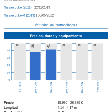
Nissan Juke (2011)
|
22/11/2013
Nissan Juke-R (2013)
|
06/05/2012
Ver todas las informaciones
Precios, datos y equipamiento
0
38
41
0
0
0
40
30
20
10
0
10k > 20k
20k > 30k
30k > 40k
40k > 50k
+ de 50k
0 > 10k€
Precio
15.950 - 26.880 €
Longitud
4,14 - 4,17 m