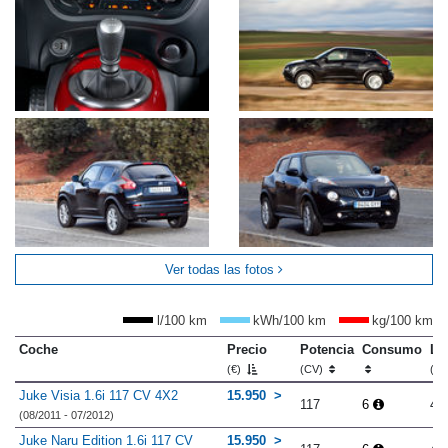
Ver todas las fotos
l/100 km
kWh/100 km
kg/100 km
Coche
Precio
Potencia
Consumo
Lo
(€)
(CV)
(m
Juke Visia 1.6i 117 CV 4X2
15.950
117
6
4.
(08/2011 - 07/2012)
Juke Naru Edition 1.6i 117 CV
15.950