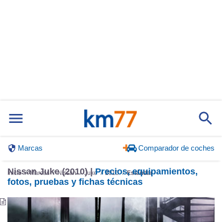
Marcas
Comparador de coches
Nissan Juke (2010) |
Precios, equipamientos,
Inicio
Marcas
Nissan
Juke
2010
Estándar
fotos, pruebas y fichas técnicas