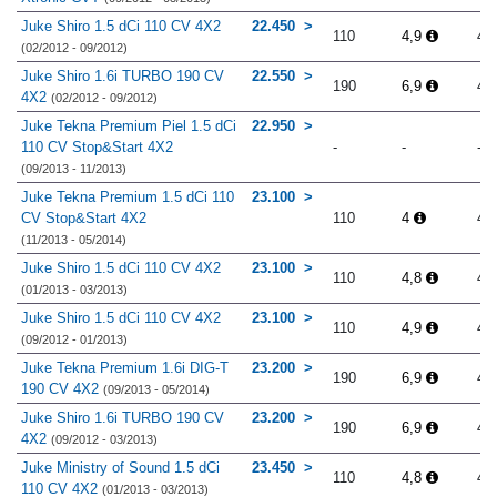
Juke Shiro 1.5 dCi 110 CV 4X2
22.450
110
4,9
4.
(02/2012 - 09/2012)
Juke Shiro 1.6i TURBO 190 CV
22.550
190
6,9
4.
4X2
(02/2012 - 09/2012)
Juke Tekna Premium Piel 1.5 dCi
22.950
110 CV Stop&Start 4X2
-
-
-
(09/2013 - 11/2013)
Juke Tekna Premium 1.5 dCi 110
23.100
CV Stop&Start 4X2
110
4
4.
(11/2013 - 05/2014)
Juke Shiro 1.5 dCi 110 CV 4X2
23.100
110
4,8
4.
(01/2013 - 03/2013)
Juke Shiro 1.5 dCi 110 CV 4X2
23.100
110
4,9
4.
(09/2012 - 01/2013)
Juke Tekna Premium 1.6i DIG-T
23.200
190
6,9
4.
190 CV 4X2
(09/2013 - 05/2014)
Juke Shiro 1.6i TURBO 190 CV
23.200
190
6,9
4.
4X2
(09/2012 - 03/2013)
Juke Ministry of Sound 1.5 dCi
23.450
110
4,8
4.
110 CV 4X2
(01/2013 - 03/2013)