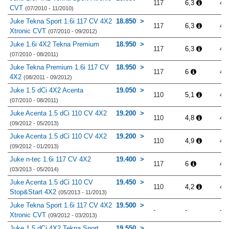
117
6,3
4.
CVT
(07/2010 - 11/2010)
Juke Tekna Sport 1.6i 117 CV 4X2
18.850
117
6,3
4.
Xtronic CVT
(07/2010 - 09/2012)
Juke 1.6i 4X2 Tekna Premium
18.950
117
6,3
4.
(07/2010 - 08/2011)
Juke Tekna Premium 1.6i 117 CV
18.950
117
6
4.
4X2
(08/2011 - 09/2012)
Juke 1.5 dCi 4X2 Acenta
19.050
110
5,1
4.
(07/2010 - 08/2011)
Juke Acenta 1.5 dCi 110 CV 4X2
19.200
110
4,8
4.
(09/2012 - 05/2013)
Juke Acenta 1.5 dCi 110 CV 4X2
19.200
110
4,9
4.
(09/2012 - 01/2013)
Juke n-tec 1.6i 117 CV 4X2
19.400
117
6
4.
(03/2013 - 05/2014)
Juke Acenta 1.5 dCi 110 CV
19.450
110
4,2
4.
Stop&Start 4X2
(05/2013 - 11/2013)
Juke Tekna Sport 1.6i 117 CV 4X2
19.500
-
-
-
Xtronic CVT
(09/2012 - 03/2013)
Juke 1.5 dCi 4X2 Tekna Sport
19.550