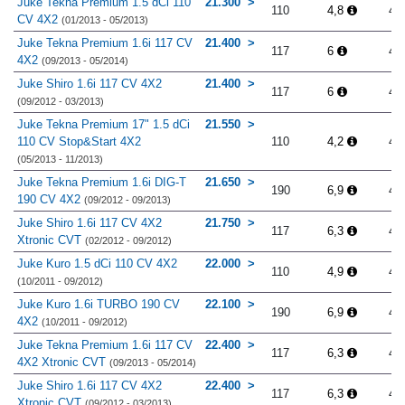
Juke Tekna Premium 1.5 dCi 110
21.300
110
4,8
4.
CV 4X2
(01/2013 - 05/2013)
Juke Tekna Premium 1.6i 117 CV
21.400
117
6
4.
4X2
(09/2013 - 05/2014)
Juke Shiro 1.6i 117 CV 4X2
21.400
117
6
4.
(09/2012 - 03/2013)
Juke Tekna Premium 17" 1.5 dCi
21.550
110 CV Stop&Start 4X2
110
4,2
4.
(05/2013 - 11/2013)
Juke Tekna Premium 1.6i DIG-T
21.650
190
6,9
4.
190 CV 4X2
(09/2012 - 09/2013)
Juke Shiro 1.6i 117 CV 4X2
21.750
117
6,3
4.
Xtronic CVT
(02/2012 - 09/2012)
Juke Kuro 1.5 dCi 110 CV 4X2
22.000
110
4,9
4.
(10/2011 - 09/2012)
Juke Kuro 1.6i TURBO 190 CV
22.100
190
6,9
4.
4X2
(10/2011 - 09/2012)
Juke Tekna Premium 1.6i 117 CV
22.400
117
6,3
4.
4X2 Xtronic CVT
(09/2013 - 05/2014)
Juke Shiro 1.6i 117 CV 4X2
22.400
117
6,3
4.
Xtronic CVT
(09/2012 - 03/2013)