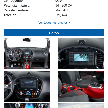
Combustible
G, D
Potencia máxima
94 - 200 CV
Caja de cambios
Man, Aut
Tracción
Del, 4x4
Ver todos los precios
Fotos