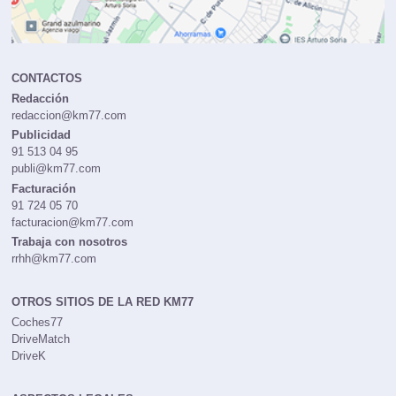
CONTACTOS
Redacción
redaccion@km77.com
Publicidad
91 513 04 95
publi@km77.com
Facturación
91 724 05 70
facturacion@km77.com
Trabaja con nosotros
rrhh@km77.com
OTROS SITIOS DE LA RED KM77
Coches77
DriveMatch
DriveK