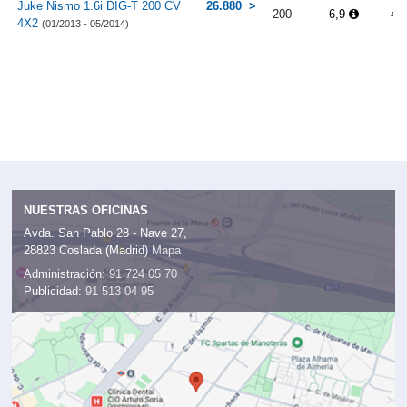
Juke Nismo 1.6i DIG-T 200 CV
26.880
200
6,9
4.
4X2
(01/2013 - 05/2014)
NUESTRAS OFICINAS
Avda. San Pablo 28 - Nave 27,
28823 Coslada (Madrid)
Mapa
Administración:
91 724 05 70
Publicidad:
91 513 04 95