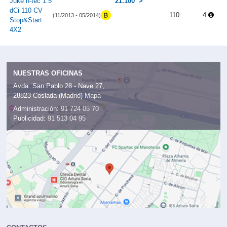
Juke n-tec 1.5
21.100
dCi 110 CV
110
4
(11/2013 - 05/2014)
Stop&Start
4X2
NUESTRAS OFICINAS
Avda. San Pablo 28 - Nave 27,
28823 Coslada (Madrid)
Mapa
Administración:
91 724 05 70
Publicidad:
91 513 04 95