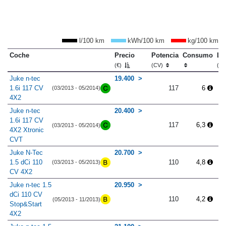
l/100 km
kWh/100 km
kg/100 km
Coche
Precio
Potencia
Consumo
Lo
(€)
(CV)
(m
Juke n-tec
19.400
1.6i 117 CV
117
6
(03/2013 - 05/2014)
4X2
Juke n-tec
20.400
1.6i 117 CV
117
6,3
(03/2013 - 05/2014)
4X2 Xtronic
CVT
Juke N-Tec
20.700
1.5 dCi 110
110
4,8
(03/2013 - 05/2013)
CV 4X2
Juke n-tec 1.5
20.950
dCi 110 CV
110
4,2
(05/2013 - 11/2013)
Stop&Start
4X2