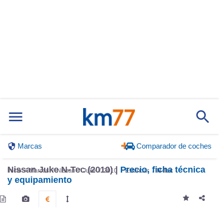
Marcas
Comparador de coches
Nissan Juke N-Tec (2010) |
Precio, ficha técnica
Inicio
Marcas
Nissan
Juke
2010
Estándar
N-Tec
y equipamiento