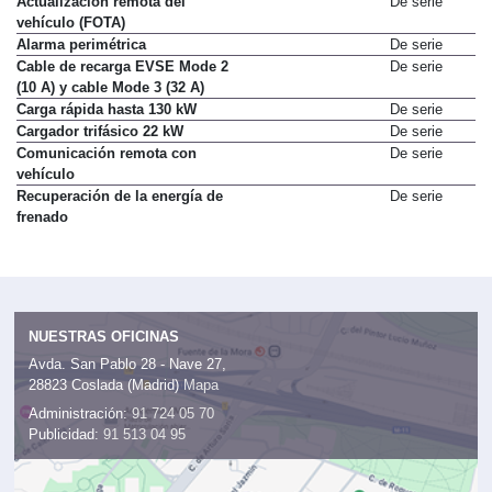
Actualización remota del
De serie
vehículo (FOTA)
Alarma perimétrica
De serie
Cable de recarga EVSE Mode 2
De serie
(10 A) y cable Mode 3 (32 A)
Carga rápida hasta 130 kW
De serie
Cargador trifásico 22 kW
De serie
Comunicación remota con
De serie
vehículo
Recuperación de la energía de
De serie
frenado
NUESTRAS OFICINAS
Avda. San Pablo 28 - Nave 27,
28823 Coslada (Madrid)
Mapa
Administración:
91 724 05 70
Publicidad:
91 513 04 95