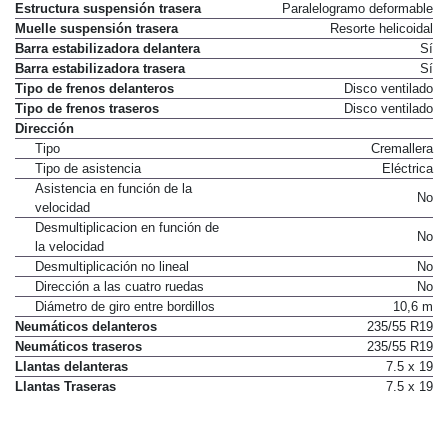
Estructura suspensión trasera
Paralelogramo deformable
Muelle suspensión trasera
Resorte helicoidal
Barra estabilizadora delantera
Sí
Barra estabilizadora trasera
Sí
Tipo de frenos delanteros
Disco ventilado
Tipo de frenos traseros
Disco ventilado
Dirección
Tipo
Cremallera
Tipo de asistencia
Eléctrica
Asistencia en función de la
No
velocidad
Desmultiplicacion en función de
No
la velocidad
Desmultiplicación no lineal
No
Dirección a las cuatro ruedas
No
Diámetro de giro entre bordillos
10,6 m
Neumáticos delanteros
235/55 R19
Neumáticos traseros
235/55 R19
Llantas delanteras
7.5 x 19
Llantas Traseras
7.5 x 19