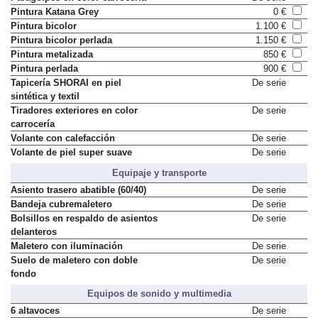
Pintura Katana Grey
0 €
Pintura bicolor
1.100 €
Pintura bicolor perlada
1.150 €
Pintura metalizada
850 €
Pintura perlada
900 €
Tapicería SHORAI en piel
De serie
sintética y textil
Tiradores exteriores en color
De serie
carrocería
Volante con calefacción
De serie
Volante de piel super suave
De serie
Equipaje y transporte
Asiento trasero abatible (60/40)
De serie
Bandeja cubremaletero
De serie
Bolsillos en respaldo de asientos
De serie
delanteros
Maletero con iluminación
De serie
Suelo de maletero con doble
De serie
fondo
Equipos de sonido y multimedia
6 altavoces
De serie