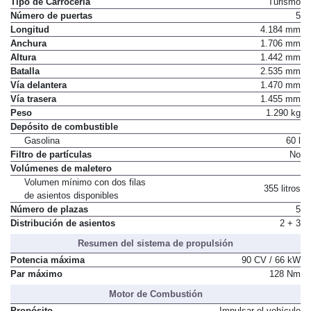
Tipo de Carrocería
Turismo
Número de puertas
5
Longitud
4.184 mm
Anchura
1.706 mm
Altura
1.442 mm
Batalla
2.535 mm
Vía delantera
1.470 mm
Vía trasera
1.455 mm
Peso
1.290 kg
Depósito de combustible
Gasolina
60 l
Filtro de partículas
No
Volúmenes de maletero
Volumen mínimo con dos filas
355 litros
de asientos disponibles
Número de plazas
5
Distribución de asientos
2 + 3
Resumen del sistema de propulsión
Potencia máxima
90 CV / 66 kW
Par máximo
128 Nm
Motor de Combustión
Propósito
Impulsar el vehículo