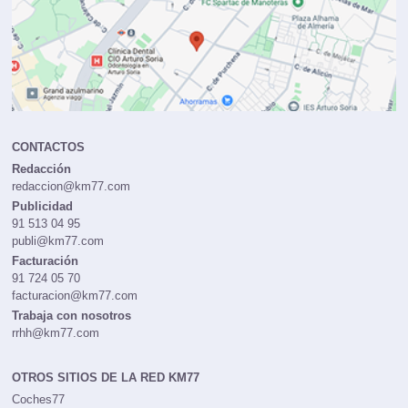
CONTACTOS
Redacción
redaccion@km77.com
Publicidad
91 513 04 95
publi@km77.com
Facturación
91 724 05 70
facturacion@km77.com
Trabaja con nosotros
rrhh@km77.com
OTROS SITIOS DE LA RED KM77
Coches77