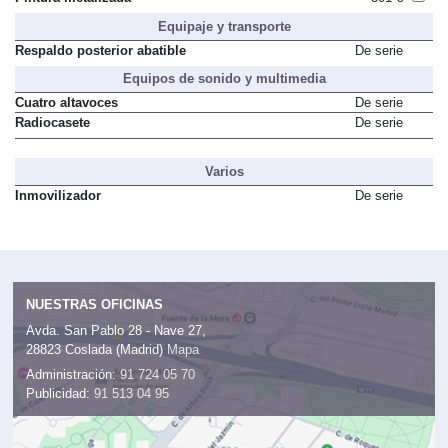
Equipaje y transporte
Respaldo posterior abatible
De serie
Equipos de sonido y multimedia
Cuatro altavoces
De serie
Radiocasete
De serie
Varios
Inmovilizador
De serie
NUESTRAS OFICINAS
Avda. San Pablo 28 - Nave 27,
28823 Coslada (Madrid)
Mapa
Administración:
91 724 05 70
Publicidad:
91 513 04 95