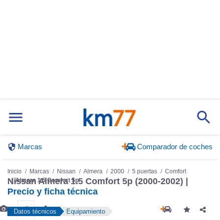
Marcas
Comparador de coches
Inicio
Marcas
Nissan
Almera
2000
5 puertas
Comfort
Nissan Almera 1.5 Comfort 5p (2000-2002) |
Almera 1.5 Comfort 5p
Precio y ficha técnica
Datos técnicos
Equipamiento