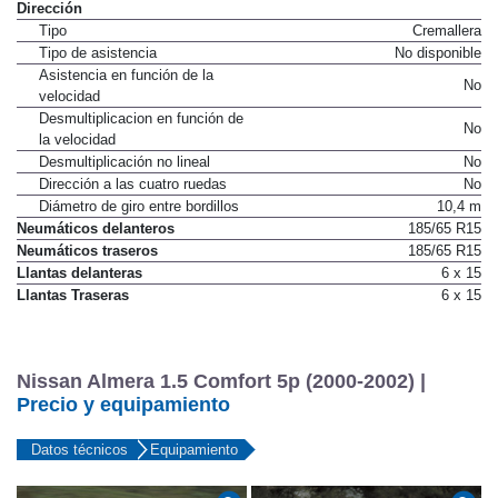
Dirección
Tipo
Cremallera
Tipo de asistencia
No disponible
Asistencia en función de la
No
velocidad
Desmultiplicacion en función de
No
la velocidad
Desmultiplicación no lineal
No
Dirección a las cuatro ruedas
No
Diámetro de giro entre bordillos
10,4 m
Neumáticos delanteros
185/65 R15
Neumáticos traseros
185/65 R15
Llantas delanteras
6 x 15
Llantas Traseras
6 x 15
Nissan Almera 1.5 Comfort 5p (2000-2002) |
Precio y equipamiento
Datos técnicos
Equipamiento