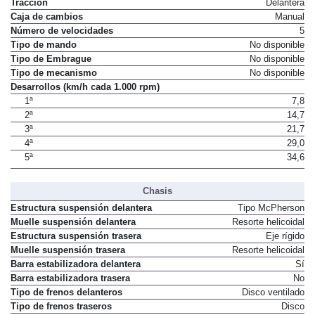
Tracción
Delantera
Caja de cambios
Manual
Número de velocidades
5
Tipo de mando
No disponible
Tipo de Embrague
No disponible
Tipo de mecanismo
No disponible
Desarrollos (km/h cada 1.000 rpm)
1ª
7,8
2ª
14,7
3ª
21,7
4ª
29,0
5ª
34,6
Chasis
Estructura suspensión delantera
Tipo McPherson
Muelle suspensión delantera
Resorte helicoidal
Estructura suspensión trasera
Eje rígido
Muelle suspensión trasera
Resorte helicoidal
Barra estabilizadora delantera
Sí
Barra estabilizadora trasera
No
Tipo de frenos delanteros
Disco ventilado
Tipo de frenos traseros
Disco