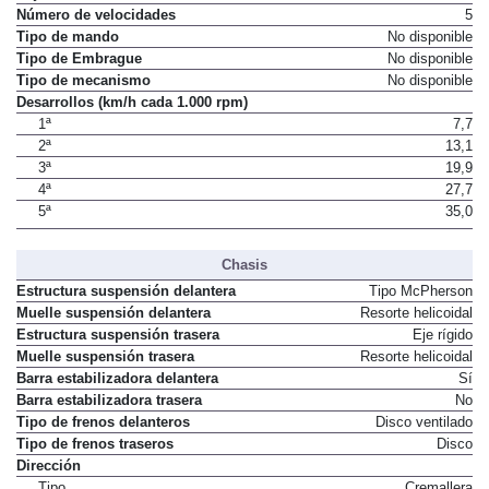
Número de velocidades
5
Tipo de mando
No disponible
Tipo de Embrague
No disponible
Tipo de mecanismo
No disponible
Desarrollos (km/h cada 1.000 rpm)
1ª
7,7
2ª
13,1
3ª
19,9
4ª
27,7
5ª
35,0
Chasis
Estructura suspensión delantera
Tipo McPherson
Muelle suspensión delantera
Resorte helicoidal
Estructura suspensión trasera
Eje rígido
Muelle suspensión trasera
Resorte helicoidal
Barra estabilizadora delantera
Sí
Barra estabilizadora trasera
No
Tipo de frenos delanteros
Disco ventilado
Tipo de frenos traseros
Disco
Dirección
Tipo
Cremallera