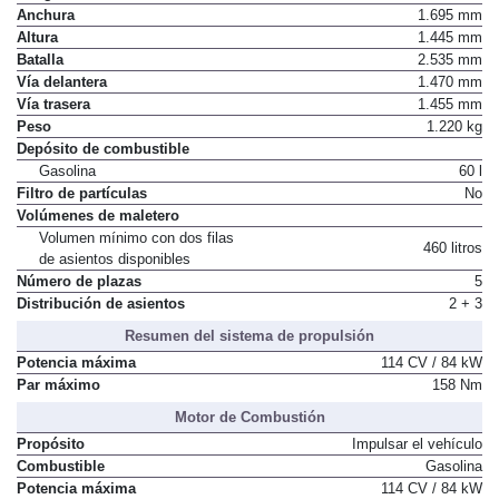
Anchura
1.695 mm
Altura
1.445 mm
Batalla
2.535 mm
Vía delantera
1.470 mm
Vía trasera
1.455 mm
Peso
1.220 kg
Depósito de combustible
Gasolina
60 l
Filtro de partículas
No
Volúmenes de maletero
Volumen mínimo con dos filas
460 litros
de asientos disponibles
Número de plazas
5
Distribución de asientos
2 + 3
Resumen del sistema de propulsión
Potencia máxima
114 CV / 84 kW
Par máximo
158 Nm
Motor de Combustión
Propósito
Impulsar el vehículo
Combustible
Gasolina
Potencia máxima
114 CV / 84 kW