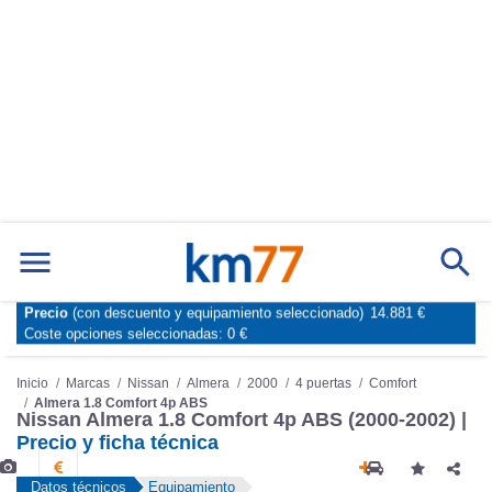
Precio
(con descuento y equipamiento seleccionado)
14.881 €
Marcas
Comparador de coches
Coste opciones seleccionadas:
0 €
Inicio
Marcas
Nissan
Almera
2000
4 puertas
Comfort
Almera 1.8 Comfort 4p ABS
Nissan Almera 1.8 Comfort 4p ABS (2000-2002) |
Precio y ficha técnica
Datos técnicos
Equipamiento