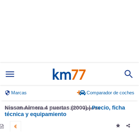
Marcas
Comparador de coches
Nissan Almera 4 puertas (2000) |
Precio, ficha
Inicio
Marcas
Nissan
Almera
2000
4 puertas
técnica y equipamiento