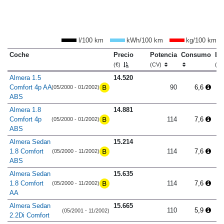
l/100 km
kWh/100 km
kg/100 km
Coche
Precio
Potencia
Consumo
Lo
(€)
(CV)
(m
Almera 1.5
14.520
Comfort 4p AA
90
6,6
(05/2000 - 01/2002)
ABS
Almera 1.8
14.881
Comfort 4p
114
7,6
(05/2000 - 01/2002)
ABS
Almera Sedan
15.214
1.8 Comfort
114
7,6
(05/2000 - 11/2002)
ABS
Almera Sedan
15.635
1.8 Comfort
114
7,6
(05/2000 - 11/2002)
AA
Almera Sedan
15.665
110
5,9
(05/2001 - 11/2002)
2.2Di Comfort