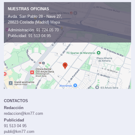
NUESTRAS OFICINAS
Avda. San Pablo 28 - Nave 27,
28823 Coslada (Madrid)
Mapa
Administración:
91 724 05 70
Publicidad:
91 513 04 95
CONTACTOS
Redacción
redaccion@km77.com
Publicidad
91 513 04 95
publi@km77.com