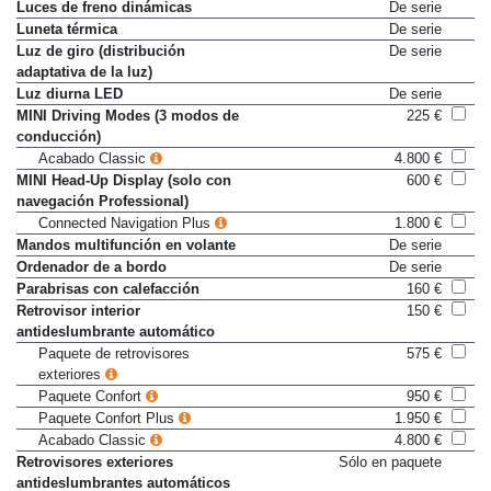
TeleServices
Luces de freno dinámicas
De serie
Luneta térmica
De serie
Luz de giro (distribución
De serie
adaptativa de la luz)
Luz diurna LED
De serie
MINI Driving Modes (3 modos de
225 €
conducción)
Acabado Classic
4.800 €
MINI Head-Up Display (solo con
600 €
navegación Professional)
Connected Navigation Plus
1.800 €
Mandos multifunción en volante
De serie
Ordenador de a bordo
De serie
Parabrisas con calefacción
160 €
Retrovisor interior
150 €
antideslumbrante automático
Paquete de retrovisores
575 €
exteriores
Paquete Confort
950 €
Paquete Confort Plus
1.950 €
Acabado Classic
4.800 €
Retrovisores exteriores
Sólo en paquete