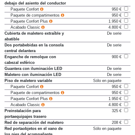
Compartimento portaobjetos
Sólo en paquete
debajo del asiento del conductor
Paquete Confort
950 €
Paquete de compartimentos
950 €
Paquete Confort Plus
1.950 €
Acabado Classic
4.800 €
Cubierta de maletero extraíble y
De serie
abatible
Dos portabebidas en la consola
De serie
central delantera
Enganche de remolque con
900 €
cabezal esférico
Guantera con iluminación LED
De serie
Maletero con iluminación LED
De serie
Piso de maletero variable
Sólo en paquete
Paquete Confort
950 €
Paquete de compartimentos
950 €
Paquete Confort Plus
1.950 €
Acabado Classic
4.800 €
Preinstalación para
325 €
portaequipajes trasero
Red de separación del maletero
208 €
Red portaobjetos en el vano de
Sólo en paquete