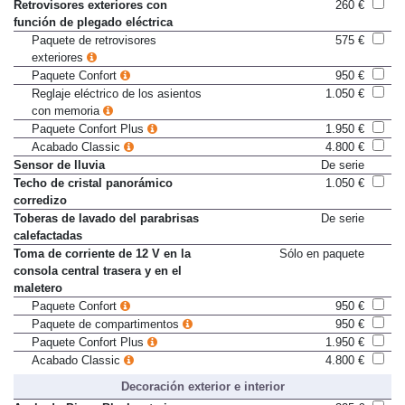
Acabado Classic
4.800 €
Retrovisores exteriores con
260 €
función de plegado eléctrica
Paquete de retrovisores
575 €
exteriores
Paquete Confort
950 €
Reglaje eléctrico de los asientos
1.050 €
con memoria
Paquete Confort Plus
1.950 €
Acabado Classic
4.800 €
Sensor de lluvia
De serie
Techo de cristal panorámico
1.050 €
corredizo
Toberas de lavado del parabrisas
De serie
calefactadas
Toma de corriente de 12 V en la
Sólo en paquete
consola central trasera y en el
maletero
Paquete Confort
950 €
Paquete de compartimentos
950 €
Paquete Confort Plus
1.950 €
Acabado Classic
4.800 €
Decoración exterior e interior