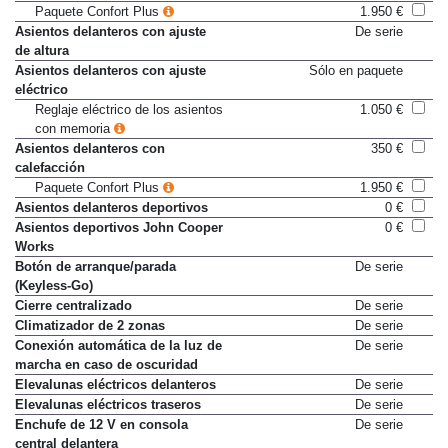
longitudinalmente
Paquete Confort Plus
1.950 €
Asientos delanteros con ajuste
De serie
de altura
Asientos delanteros con ajuste
Sólo en paquete
eléctrico
Reglaje eléctrico de los asientos
1.050 €
con memoria
Asientos delanteros con
350 €
calefacción
Paquete Confort Plus
1.950 €
Asientos delanteros deportivos
0 €
Asientos deportivos John Cooper
0 €
Works
Botón de arranque/parada
De serie
(Keyless-Go)
Cierre centralizado
De serie
Climatizador de 2 zonas
De serie
Conexión automática de la luz de
De serie
marcha en caso de oscuridad
Elevalunas eléctricos delanteros
De serie
Elevalunas eléctricos traseros
De serie
Enchufe de 12 V en consola
De serie