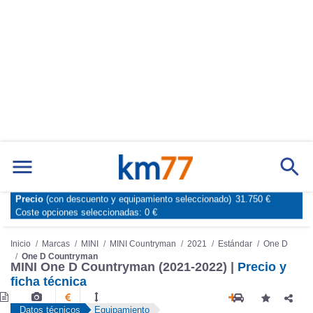
Marcas
Comparador de coches
Precio
(con descuento y equipamiento seleccionado)
31.750 €
Inicio
Marcas
MINI
MINI Countryman
2021
Estándar
One D
Coste opciones seleccionadas:
0 €
One D Countryman
MINI One D Countryman (2021-2022) |
Precio y
ficha técnica