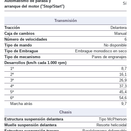
Automatismo de parada y
Sí
arranque del motor ("Stop/Start")
Transmisión
Tracción
Delantera
Caja de cambios
Manual
Número de velocidades
6
Tipo de mando
No disponible
Tipo de Embrague
Embrague monodisco en seco
Tipo de mecanismo
Pares de engranajes
Desarrollos (km/h cada 1.000 rpm)
1ª
8,7
2ª
16,1
3ª
26,9
4ª
37,3
5ª
45,4
6ª
54,6
Marcha atrás
9,7
Chasis
Estructura suspensión delantera
Tipo McPherson
Muelle suspensión delantera
Resorte helicoidal