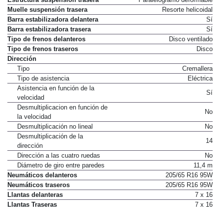
Estructura suspensión trasera
Paralelogramo deformable
Muelle suspensión trasera
Resorte helicoidal
Barra estabilizadora delantera
Sí
Barra estabilizadora trasera
Sí
Tipo de frenos delanteros
Disco ventilado
Tipo de frenos traseros
Disco
Dirección
Tipo
Cremallera
Tipo de asistencia
Eléctrica
Asistencia en función de la
Sí
velocidad
Desmultiplicacion en función de
No
la velocidad
Desmultiplicación no lineal
No
Desmultiplicación de la
14
dirección
Dirección a las cuatro ruedas
No
Diámetro de giro entre paredes
11,4 m
Neumáticos delanteros
205/65 R16 95W
Neumáticos traseros
205/65 R16 95W
Llantas delanteras
7 x 16
Llantas Traseras
7 x 16