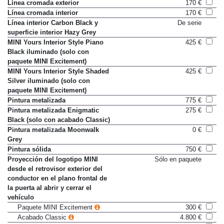
Luces traseras en técnica LED
De serie
Línea cromada exterior
170 €
Línea cromada interior
170 €
Línea interior Carbon Black y
De serie
superficie interior Hazy Grey
MINI Yours Interior Style Piano
425 €
Black iluminado (solo con
paquete MINI Excitement)
MINI Yours Interior Style Shaded
425 €
Silver iluminado (solo con
paquete MINI Excitement)
Pintura metalizada
775 €
Pintura metalizada Enigmatic
275 €
Black (solo con acabado Classic)
Pintura metalizada Moonwalk
0 €
Grey
Pintura sólida
750 €
Proyección del logotipo MINI
Sólo en paquete
desde el retrovisor exterior del
conductor en el plano frontal de
la puerta al abrir y cerrar el
vehículo
Paquete MINI Excitement
300 €