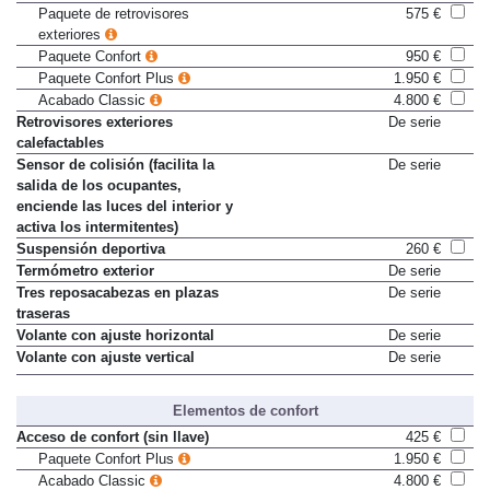
antideslumbrantes automáticos
Paquete de retrovisores
575 €
exteriores
Paquete Confort
950 €
Paquete Confort Plus
1.950 €
Acabado Classic
4.800 €
Retrovisores exteriores
De serie
calefactables
Sensor de colisión (facilita la
De serie
salida de los ocupantes,
enciende las luces del interior y
activa los intermitentes)
Suspensión deportiva
260 €
Termómetro exterior
De serie
Tres reposacabezas en plazas
De serie
traseras
Volante con ajuste horizontal
De serie
Volante con ajuste vertical
De serie
Elementos de confort
Acceso de confort (sin llave)
425 €
Paquete Confort Plus
1.950 €