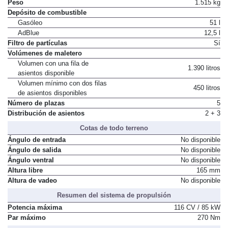
Factor de resistencia
0,72
Peso
1.515 kg
Depósito de combustible
Gasóleo
51 l
AdBlue
12,5 l
Filtro de partículas
Sí
Volúmenes de maletero
Volumen con una fila de
1.390 litros
asientos disponible
Volumen mínimo con dos filas
450 litros
de asientos disponibles
Número de plazas
5
Distribución de asientos
2 + 3
Cotas de todo terreno
Ángulo de entrada
No disponible
Ángulo de salida
No disponible
Ángulo ventral
No disponible
Altura libre
165 mm
Altura de vadeo
No disponible
Resumen del sistema de propulsión
Potencia máxima
116 CV / 85 kW
Par máximo
270 Nm