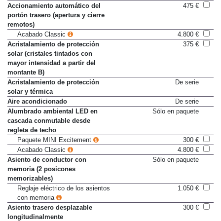
Acabado Classic
4.800 €
Accionamiento automático del
475 €
portón trasero (apertura y cierre
remotos)
Acabado Classic
4.800 €
Acristalamiento de protección
375 €
solar (cristales tintados con
mayor intensidad a partir del
montante B)
Acristalamiento de protección
De serie
solar y térmica
Aire acondicionado
De serie
Alumbrado ambiental LED en
Sólo en paquete
cascada conmutable desde
regleta de techo
Paquete MINI Excitement
300 €
Acabado Classic
4.800 €
Asiento de conductor con
Sólo en paquete
memoria (2 posicones
memorizables)
Reglaje eléctrico de los asientos
1.050 €
con memoria
Asiento trasero desplazable
300 €