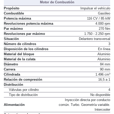
Motor de Combustión
Propósito
Impulsar el vehículo
Combustible
Gasóleo
Potencia máxima
116 CV / 85 kW
Revoluciones potencia máxima
4.000 rpm
Par máximo
270 Nm
Revoluciones par máximo
1.750 - 2.250 rpm
Situación
Delantero transversal
Número de cilindros
3
Disposición de los cilindros
En línea
Material del bloque
Aluminio
Material de la culata
Aluminio
Diámetro
84 mm
Carrera
90 mm
Cilindrada
1.496 cm³
Relación de compresión
16,5 a 1
Distribución
Válvulas por cilindro
4
Tipo de distribución
No disponible
Inyección directa por conducto
Alimentación
común. Turbo. Geometría variable.
Intercooler