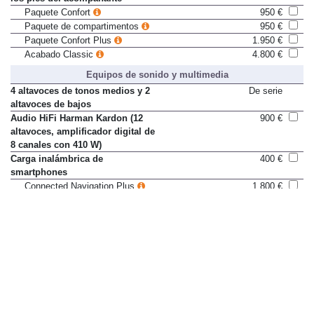
los pies del acompañante
Paquete Confort
950 €
Paquete de compartimentos
950 €
Paquete Confort Plus
1.950 €
Acabado Classic
4.800 €
Equipos de sonido y multimedia
4 altavoces de tonos medios y 2
De serie
altavoces de bajos
Audio HiFi Harman Kardon (12
900 €
altavoces, amplificador digital de
8 canales con 410 W)
Carga inalámbrica de
400 €
smartphones
Connected Navigation Plus
1.800 €
Conexión Bluetooth para teléfono
De serie
móvil
Conexión wire para iPod
De serie
Control por voz
Sólo en paquete
Connected Navigation
675 €
Connected Navigation Plus
1.800 €
Información del tráfico en tiempo
160 €
real (RTTI) (solo con navegación)