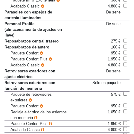
Paquete MINI Excitement
300 €
Acabado Classic
4.800 €
Parasoles con espejos de
De serie
cortesía iluminados
Personal Profile
De serie
(almacenamiento de ajustes en
llave)
Reposabrazos central trasero
275 €
Reposabrazos delantero
160 €
Paquete Confort
950 €
Paquete Confort Plus
1.950 €
Acabado Classic
4.800 €
Retrovisores exteriores con
De serie
ajuste eléctrico
Retrovisores exteriores con
Sólo en paquete
función de memoria
Paquete de retrovisores
575 €
exteriores
Paquete Confort
950 €
Reglaje eléctrico de los asientos
1.050 €
con memoria
Paquete Confort Plus
1.950 €