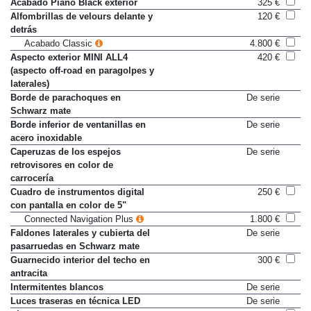
Acabado Piano Black exterior
325 €
Alfombrillas de velours delante y
120 €
detrás
Acabado Classic
4.800 €
Aspecto exterior MINI ALL4
420 €
(aspecto off-road en paragolpes y
laterales)
Borde de parachoques en
De serie
Schwarz mate
Borde inferior de ventanillas en
De serie
acero inoxidable
Caperuzas de los espejos
De serie
retrovisores en color de
carrocería
Cuadro de instrumentos digital
250 €
con pantalla en color de 5"
Connected Navigation Plus
1.800 €
Faldones laterales y cubierta del
De serie
pasarruedas en Schwarz mate
Guarnecido interior del techo en
300 €
antracita
Intermitentes blancos
De serie