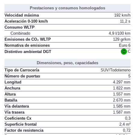
Prestaciones y consumos homologados
Velocidad máxima
192 km/h
Aceleración 0-100 km/h
11,2 s
Consumo WLTP
Combinado
4,9 l/100 km
Emisiones de CO₂ WLTP
129 gr/km
Normativa de emisiones
Euro 6
C
Distintivo ambiental DGT
Dimensiones, peso, capacidades
Tipo de Carrocería
SUV/Todoterreno
Número de puertas
5
Longitud
4.297 mm
Anchura
1.822 mm
Altura
1.557 mm
Batalla
2.670 mm
Vía delantera
1.585 mm
Vía trasera
1.587 mm
Coeficiente Cx
0,3
Superficie frontal
2,4 m²