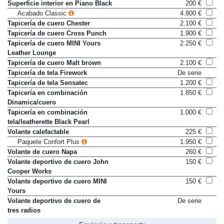
Acabado Classic
4.800 €
Superficie interior en Piano Black
200 €
Acabado Classic
4.800 €
Tapicería de cuero Chester
2.100 €
Tapicería de cuero Cross Punch
1.900 €
Tapicería de cuero MINI Yours
2.250 €
Leather Lounge
Tapicería de cuero Malt brown
2.100 €
Tapicería de tela Firework
De serie
Tapicería de tela Sensatec
1.200 €
Tapicería en combinación
1.850 €
Dinamica/cuero
Tapicería en combinación
1.000 €
tela/leatherette Black Pearl
Volante calefactable
225 €
Paquete Confort Plus
1.950 €
Volante de cuero Napa
260 €
Volante deportivo de cuero John
150 €
Cooper Works
Volante deportivo de cuero MINI
150 €
Yours
Volante deportivo de cuero de
De serie
tres radios