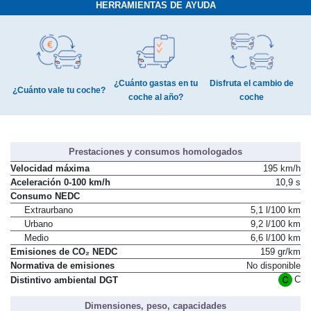
HERRAMIENTAS DE AYUDA
¿Cuánto gastas en tu
Disfruta el cambio de
¿Cuánto vale tu coche?
coche al año?
coche
Prestaciones y consumos homologados
Velocidad máxima
195 km/h
Aceleración 0-100 km/h
10,9 s
Consumo NEDC
Extraurbano
5,1 l/100 km
Urbano
9,2 l/100 km
Medio
6,6 l/100 km
Emisiones de CO₂ NEDC
159 gr/km
Normativa de emisiones
No disponible
C
Distintivo ambiental DGT
Dimensiones, peso, capacidades