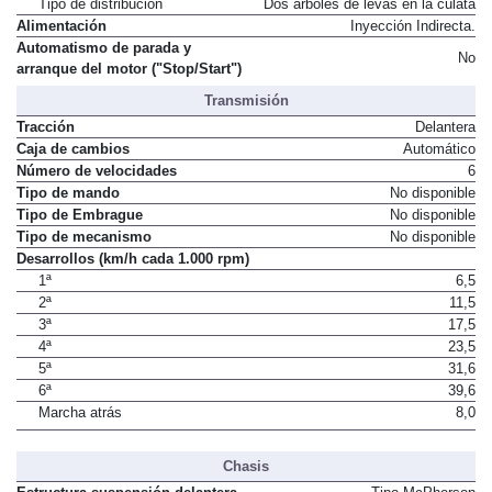
Tipo de distribución
Dos árboles de levas en la culata
Alimentación
Inyección Indirecta.
Automatismo de parada y
No
arranque del motor ("Stop/Start")
Transmisión
Tracción
Delantera
Caja de cambios
Automático
Número de velocidades
6
Tipo de mando
No disponible
Tipo de Embrague
No disponible
Tipo de mecanismo
No disponible
Desarrollos (km/h cada 1.000 rpm)
1ª
6,5
2ª
11,5
3ª
17,5
4ª
23,5
5ª
31,6
6ª
39,6
Marcha atrás
8,0
Chasis