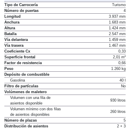
Tipo de Carrocería
Turismo
Número de puertas
4
Longitud
3.937 mm
Anchura
1.683 mm
Altura
1.424 mm
Batalla
2.547 mm
Vía delantera
1.459 mm
Vía trasera
1.467 mm
Coeficiente Cx
0,33
Superficie frontal
2,01 m²
Factor de resistencia
0,66
Peso
1.260 kg
Depósito de combustible
Gasolina
40 l
Filtro de partículas
No
Volúmenes de maletero
Volumen con una fila de
930 litros
asientos disponible
Volumen mínimo con dos filas
260 litros
de asientos disponibles
Número de plazas
5
Distribución de asientos
2 + 3