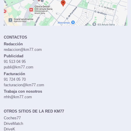
CONTACTOS
Redacción
redaccion@km77.com
Publicidad
91 513 04 95
publi@km77.com
Facturación
91 724 05 70
facturacion@km77.com
Trabaja con nosotros
rrhh@km77.com
OTROS SITIOS DE LA RED KM77
Coches77
DriveMatch
DriveK