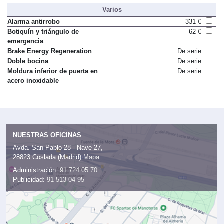
Varios
Alarma antirrobo
331 €
Botiquín y triángulo de
62 €
emergencia
Brake Energy Regeneration
De serie
Doble bocina
De serie
Moldura inferior de puerta en
De serie
acero inoxidable
NUESTRAS OFICINAS
Avda. San Pablo 28 - Nave 27,
28823 Coslada (Madrid)
Mapa
Administración:
91 724 05 70
Publicidad:
91 513 04 95