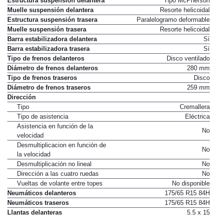
Estructura suspensión delantera
Tipo McPherson
Muelle suspensión delantera
Resorte helicoidal
Estructura suspensión trasera
Paralelogramo deformable
Muelle suspensión trasera
Resorte helicoidal
Barra estabilizadora delantera
Sí
Barra estabilizadora trasera
Sí
Tipo de frenos delanteros
Disco ventilado
Diámetro de frenos delanteros
280 mm
Tipo de frenos traseros
Disco
Diámetro de frenos traseros
259 mm
Dirección
Tipo
Cremallera
Tipo de asistencia
Eléctrica
Asistencia en función de la
No
velocidad
Desmultiplicacion en función de
No
la velocidad
Desmultiplicación no lineal
No
Dirección a las cuatro ruedas
No
Vueltas de volante entre topes
No disponible
Neumáticos delanteros
175/65 R15 84H
Neumáticos traseros
175/65 R15 84H
Llantas delanteras
5.5 x 15