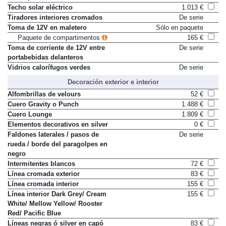
Techo solar eléctrico
1.013 €
Tiradores interiores cromados
De serie
Toma de 12V en maletero
Sólo en paquete
Paquete de compartimentos
165 €
Toma de corriente de 12V entre
De serie
portabebidas delanteros
Vidrios calorífugos verdes
De serie
Decoración exterior e interior
Alfombrillas de velours
52 €
Cuero Gravity o Punch
1.488 €
Cuero Lounge
1.809 €
Elementos decorativos en silver
0 €
Faldones laterales / pasos de
De serie
rueda / borde del paragolpes en
negro
Intermitentes blancos
72 €
Línea cromada exterior
83 €
Línea cromada interior
155 €
Línea interior Dark Grey/ Cream
155 €
White/ Mellow Yellow/ Rooster
Red/ Pacific Blue
Líneas negras ó silver en capó
83 €