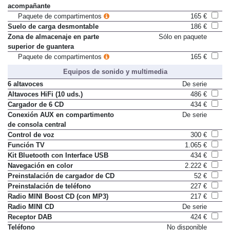
acompañante
Paquete de compartimentos
165 €
Suelo de carga desmontable
186 €
Zona de almacenaje en parte
Sólo en paquete
superior de guantera
Paquete de compartimentos
165 €
Equipos de sonido y multimedia
6 altavoces
De serie
Altavoces HiFi (10 uds.)
486 €
Cargador de 6 CD
434 €
Conexión AUX en compartimento
De serie
de consola central
Control de voz
300 €
Función TV
1.065 €
Kit Bluetooth con Interface USB
434 €
Navegación en color
2.222 €
Preinstalación de cargador de CD
52 €
Preinstalación de teléfono
227 €
Radio MINI Boost CD (con MP3)
217 €
Radio MINI CD
De serie
Receptor DAB
424 €
Teléfono
No disponible