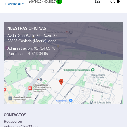
122
6,5
(06/2010 - 08/2010)
Cooper Aut.
NUESTRAS OFICINAS
Avda. San Pablo 28 - Nave 27,
28823 Coslada (Madrid)
Mapa
Administración:
91 724 05 70
Publicidad:
91 513 04 95
CONTACTOS
Redacción
redaccion@km77.com