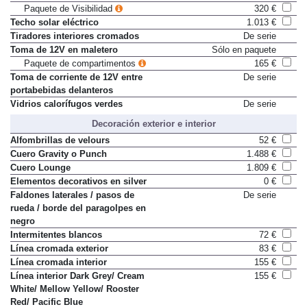
automático de luces
Paquete de Visibilidad
320 €
Techo solar eléctrico
1.013 €
Tiradores interiores cromados
De serie
Toma de 12V en maletero
Sólo en paquete
Paquete de compartimentos
165 €
Toma de corriente de 12V entre
De serie
portabebidas delanteros
Vidrios calorífugos verdes
De serie
Decoración exterior e interior
Alfombrillas de velours
52 €
Cuero Gravity o Punch
1.488 €
Cuero Lounge
1.809 €
Elementos decorativos en silver
0 €
Faldones laterales / pasos de
De serie
rueda / borde del paragolpes en
negro
Intermitentes blancos
72 €
Línea cromada exterior
83 €
Línea cromada interior
155 €
Línea interior Dark Grey/ Cream
155 €
White/ Mellow Yellow/ Rooster