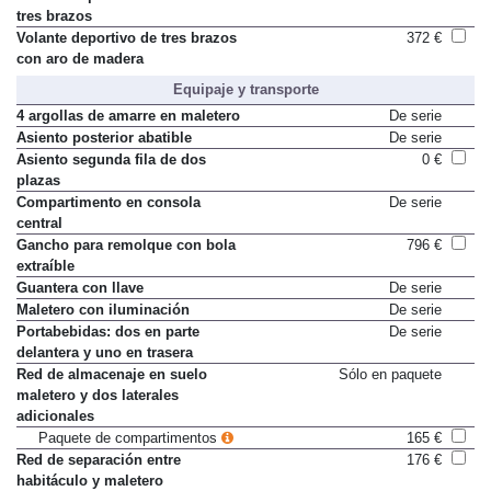
Volante deportivo de cuero de
268 €
tres brazos
Volante deportivo de tres brazos
372 €
con aro de madera
Equipaje y transporte
4 argollas de amarre en maletero
De serie
Asiento posterior abatible
De serie
Asiento segunda fila de dos
0 €
plazas
Compartimento en consola
De serie
central
Gancho para remolque con bola
796 €
extraíble
Guantera con llave
De serie
Maletero con iluminación
De serie
Portabebidas: dos en parte
De serie
delantera y uno en trasera
Red de almacenaje en suelo
Sólo en paquete
maletero y dos laterales
adicionales
Paquete de compartimentos
165 €
Red de separación entre
176 €