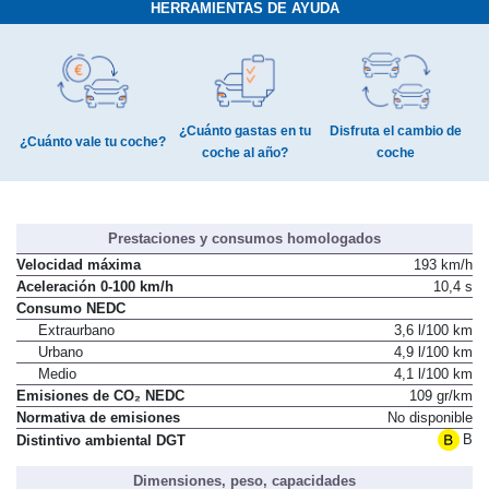
HERRAMIENTAS DE AYUDA
¿Cuánto gastas en tu
Disfruta el cambio de
¿Cuánto vale tu coche?
coche al año?
coche
Prestaciones y consumos homologados
Velocidad máxima
193 km/h
Aceleración 0-100 km/h
10,4 s
Consumo NEDC
Extraurbano
3,6 l/100 km
Urbano
4,9 l/100 km
Medio
4,1 l/100 km
Emisiones de CO₂ NEDC
109 gr/km
Normativa de emisiones
No disponible
B
Distintivo ambiental DGT