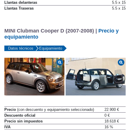
Neumáticos traseros
175/65 R15 84H
Llantas delanteras
5.5 x 15
Llantas Traseras
5.5 x 15
MINI Clubman Cooper D (2007-2008) |
Precio y
equipamiento
Datos técnicos
Equipamiento
Precio
(con descuento y equipamiento seleccionado)
22.900 €
Descuento oficial
0 €
Precio sin impuestos
18.618 €