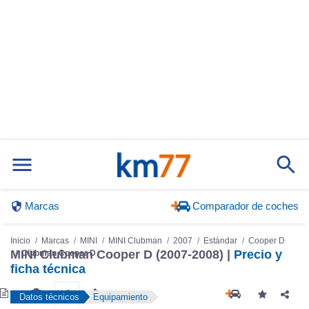
Marcas
Comparador de coches
Inicio
Marcas
MINI
MINI Clubman
2007
Estándar
Cooper D
MINI Clubman Cooper D (2007-2008) |
Precio y
Clubman Cooper D
ficha técnica
Datos técnicos
Equipamiento