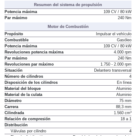
Distribución de asientos
2 + 3
Resumen del sistema de propulsión
Potencia máxima
109 CV / 80 kW
Par máximo
240 Nm
Motor de Combustión
Propósito
Impulsar el vehículo
Combustible
Gasóleo
Potencia máxima
109 CV / 80 kW
Revoluciones potencia máxima
4.000 rpm
Par máximo
240 Nm
Revoluciones par máximo
1.750 - 2.000 rpm
Situación
Delantero transversal
Número de cilindros
4
Disposición de los cilindros
En línea
Material del bloque
Aluminio
Material de la culata
Aluminio
Diámetro
75 mm
Carrera
88,3 mm
Cilindrada
1.560 cm³
Relación de compresión
18 a 1
Distribución
Válvulas por cilindro
4