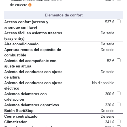
Volante multifunción con control
165 €
de crucero
Elementos de confort
Acceso confort (acceso y
537 €
arranque sin llave)
Acceso fácil en asientos traseros
De serie
(easy entry)
Aire acondicionado
De serie
Apertura remota del depósito de
De serie
combustible
Asiento del acompañante con
52 €
ajuste en altura
Asiento del conductor con ajuste
De serie
de altura
Asiento del conductor con ajuste
No disponible
eléctrico
Asientos delanteros con
300 €
calefacción
Asientos delanteros deportivos
320 €
Botón Start/Stop
De serie
Cierre centralizado
De serie
Climatizador
341 €