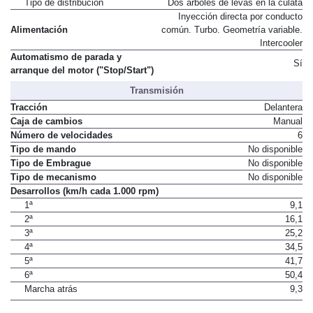
Tipo de distribución
Dos árboles de levas en la culata
Inyección directa por conducto
Alimentación
común. Turbo. Geometría variable.
Intercooler
Automatismo de parada y
Sí
arranque del motor ("Stop/Start")
Transmisión
Tracción
Delantera
Caja de cambios
Manual
Número de velocidades
6
Tipo de mando
No disponible
Tipo de Embrague
No disponible
Tipo de mecanismo
No disponible
Desarrollos (km/h cada 1.000 rpm)
1ª
9,1
2ª
16,1
3ª
25,2
4ª
34,5
5ª
41,7
6ª
50,4
Marcha atrás
9,3