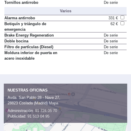
emergencia
Tornillos antirrobo
De serie
Varios
Alarma antirrobo
331 €
Botiquín y triángulo de
62 €
emergencia
Brake Energy Regeneration
De serie
Doble bocina
De serie
Filtro de partículas (Diesel)
De serie
Moldura inferior de puerta en
De serie
acero inoxidable
NUESTRAS OFICINAS
Avda. San Pablo 28 - Nave 27,
28823 Coslada (Madrid)
Mapa
Administración:
91 724 05 70
Publicidad:
91 513 04 95