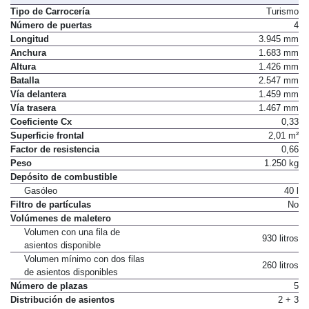
Dimensiones, peso, capacidades
Tipo de Carrocería
Turismo
Número de puertas
4
Longitud
3.945 mm
Anchura
1.683 mm
Altura
1.426 mm
Batalla
2.547 mm
Vía delantera
1.459 mm
Vía trasera
1.467 mm
Coeficiente Cx
0,33
Superficie frontal
2,01 m²
Factor de resistencia
0,66
Peso
1.250 kg
Depósito de combustible
Gasóleo
40 l
Filtro de partículas
No
Volúmenes de maletero
Volumen con una fila de
930 litros
asientos disponible
Volumen mínimo con dos filas
260 litros
de asientos disponibles
Número de plazas
5