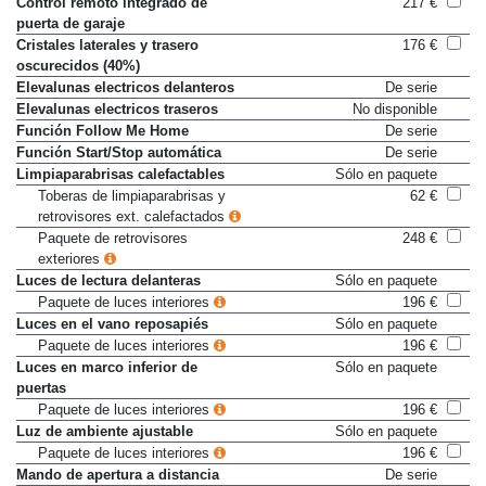
Control remoto integrado de
217 €
puerta de garaje
Cristales laterales y trasero
176 €
oscurecidos (40%)
Elevalunas electricos delanteros
De serie
Elevalunas electricos traseros
No disponible
Función Follow Me Home
De serie
Función Start/Stop automática
De serie
Limpiaparabrisas calefactables
Sólo en paquete
Toberas de limpiaparabrisas y
62 €
retrovisores ext. calefactados
Paquete de retrovisores
248 €
exteriores
Luces de lectura delanteras
Sólo en paquete
Paquete de luces interiores
196 €
Luces en el vano reposapiés
Sólo en paquete
Paquete de luces interiores
196 €
Luces en marco inferior de
Sólo en paquete
puertas
Paquete de luces interiores
196 €
Luz de ambiente ajustable
Sólo en paquete
Paquete de luces interiores
196 €