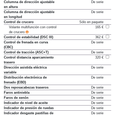
Antibloqueo de frenos (ABS)
De serie
Columna de dirección ajustable
De serie
en altura
Columna de dirección ajustable
De serie
en longitud
Control de crucero
Sólo en paquete
Volante multifunción con control
165 €
de crucero
Control de estabilidad (DSC III)
362 €
Control de frenada en curva
De serie
(CBC)
Control de tracción (ASC+T)
De serie
Control distancia aparcamiento
320 €
trasero
Dirección asistida eléctrica
De serie
variable
Distribución electrónica de
De serie
frenado (EBD)
Dos reposacabezas traseros
De serie
Faros antiniebla
De serie
Faros de xenón
De serie
Indicador de nivel de aceite
De serie
Indicador de presión de ruedas
De serie