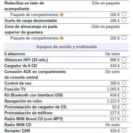
habitáculo y maletero
Redecillas en lado de
Sólo en paquete
acompañante
Paquete de compartimentos
165 €
Suelo de carga desmontable
186 €
Zona de almacenaje en parte
Sólo en paquete
superior de guantera
Paquete de compartimentos
165 €
Equipos de sonido y multimedia
6 altavoces
De serie
Altavoces HiFi (10 uds.)
486 €
Cargador de 6 CD
434 €
Conexión AUX en compartimento
De serie
de consola central
Control de voz
300 €
Función TV
1.065 €
Kit Bluetooth con Interface USB
434 €
Navegación en color
2.222 €
Preinstalación de cargador de CD
52 €
Preinstalación de teléfono
227 €
Radio MINI Boost CD (con MP3)
217 €
Radio MINI CD
De serie