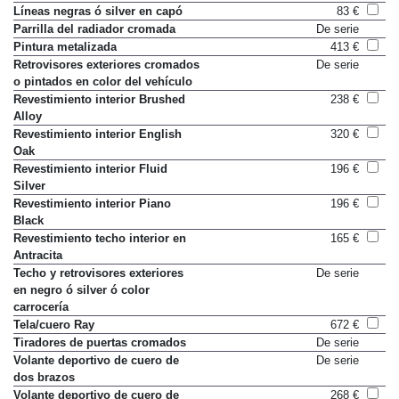
Red/ Pacific Blue
Líneas negras ó silver en capó
83 €
Parrilla del radiador cromada
De serie
Pintura metalizada
413 €
Retrovisores exteriores cromados
De serie
o pintados en color del vehículo
Revestimiento interior Brushed
238 €
Alloy
Revestimiento interior English
320 €
Oak
Revestimiento interior Fluid
196 €
Silver
Revestimiento interior Piano
196 €
Black
Revestimiento techo interior en
165 €
Antracita
Techo y retrovisores exteriores
De serie
en negro ó silver ó color
carrocería
Tela/cuero Ray
672 €
Tiradores de puertas cromados
De serie
Volante deportivo de cuero de
De serie
dos brazos