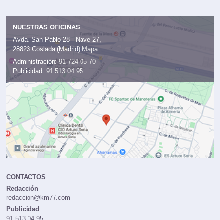
NUESTRAS OFICINAS
Avda. San Pablo 28 - Nave 27,
28823 Coslada (Madrid)
Mapa
Administración:
91 724 05 70
Publicidad:
91 513 04 95
CONTACTOS
Redacción
redaccion@km77.com
Publicidad
91 513 04 95