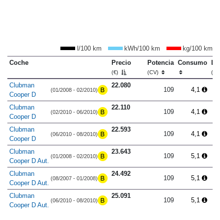
l/100 km
kWh/100 km
kg/100 km
Coche
Precio
Potencia
Consumo
Lo
(€)
(CV)
(m
Clubman
22.080
109
4,1
(01/2008 - 02/2010)
Cooper D
Clubman
22.110
109
4,1
(02/2010 - 06/2010)
Cooper D
Clubman
22.593
109
4,1
(06/2010 - 08/2010)
Cooper D
Clubman
23.643
109
5,1
(01/2008 - 02/2010)
Cooper D Aut.
Clubman
24.492
109
5,1
(08/2007 - 01/2008)
Cooper D Aut.
Clubman
25.091
109
5,1
(06/2010 - 08/2010)
Cooper D Aut.