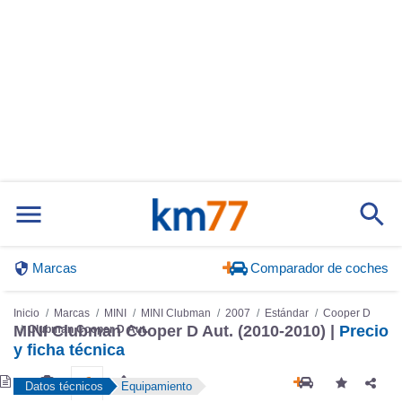
Marcas
Comparador de coches
Inicio
Marcas
MINI
MINI Clubman
2007
Estándar
Cooper D
MINI Clubman Cooper D Aut. (2010-2010) |
Precio
Clubman Cooper D Aut.
y ficha técnica
Datos técnicos
Equipamiento