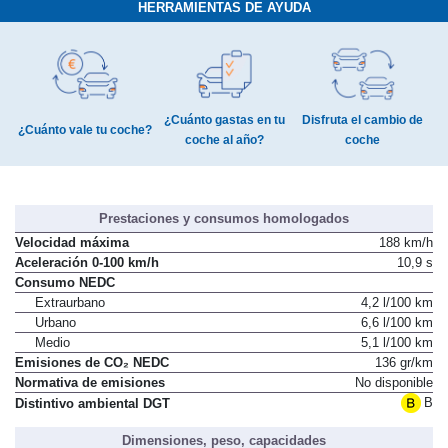
HERRAMIENTAS DE AYUDA
¿Cuánto gastas en tu
Disfruta el cambio de
¿Cuánto vale tu coche?
coche al año?
coche
Prestaciones y consumos homologados
Velocidad máxima
188 km/h
Aceleración 0-100 km/h
10,9 s
Consumo NEDC
Extraurbano
4,2 l/100 km
Urbano
6,6 l/100 km
Medio
5,1 l/100 km
Emisiones de CO₂ NEDC
136 gr/km
Normativa de emisiones
No disponible
B
Distintivo ambiental DGT
Dimensiones, peso, capacidades