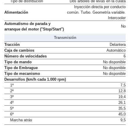
Tipo de distribución
Dos árboles de levas en la culata
Inyección directa por conducto
Alimentación
común. Turbo. Geometría variable.
Intercooler
Automatismo de parada y
No
arranque del motor ("Stop/Start")
Transmisión
Tracción
Delantera
Caja de cambios
Automático
Número de velocidades
6
Tipo de mando
No disponible
Tipo de Embrague
No disponible
Tipo de mecanismo
No disponible
Desarrollos (km/h cada 1.000 rpm)
1ª
7,5
2ª
12,8
3ª
19,4
4ª
26,1
5ª
35,5
6ª
45,0
Marcha atrás
9,5