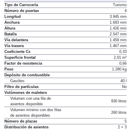
Tipo de Carrocería
Turismo
Número de puertas
4
Longitud
3.945 mm
Anchura
1.683 mm
Altura
1.426 mm
Batalla
2.547 mm
Vía delantera
1.459 mm
Vía trasera
1.467 mm
Coeficiente Cx
0,33
Superficie frontal
2,01 m²
Factor de resistencia
0,66
Peso
1.280 kg
Depósito de combustible
Gasóleo
40 l
Filtro de partículas
No
Volúmenes de maletero
Volumen con una fila de
930 litros
asientos disponible
Volumen mínimo con dos filas
260 litros
de asientos disponibles
Número de plazas
5
Distribución de asientos
2 + 3