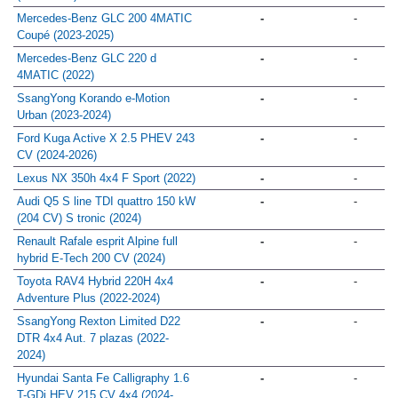
Mercedes-Benz GLC 200 4MATIC
-
-
Coupé (2023-2025)
Mercedes-Benz GLC 220 d
-
-
4MATIC (2022)
SsangYong Korando e-Motion
-
-
Urban (2023-2024)
Ford Kuga Active X 2.5 PHEV 243
-
-
CV (2024-2026)
Lexus NX 350h 4x4 F Sport (2022)
-
-
Audi Q5 S line TDI quattro 150 kW
-
-
(204 CV) S tronic (2024)
Renault Rafale esprit Alpine full
-
-
hybrid E-Tech 200 CV (2024)
Toyota RAV4 Hybrid 220H 4x4
-
-
Adventure Plus (2022-2024)
SsangYong Rexton Limited D22
-
-
DTR 4x4 Aut. 7 plazas (2022-
2024)
Hyundai Santa Fe Calligraphy 1.6
-
-
T-GDi HEV 215 CV 4x4 (2024-