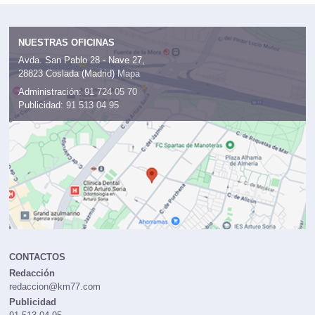
NUESTRAS OFICINAS
Avda. San Pablo 28 - Nave 27,
28823 Coslada (Madrid)
Mapa
Administración:
91 724 05 70
Publicidad:
91 513 04 95
CONTACTOS
Redacción
redaccion@km77.com
Publicidad