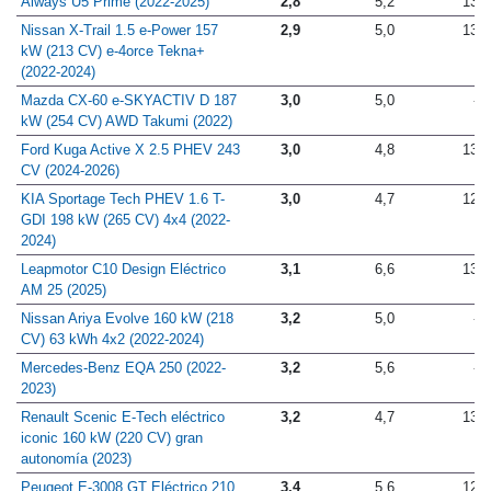
Aiways U5 Prime (2022-2025)
2,8
5,2
13,7
Nissan X-Trail 1.5 e-Power 157
2,9
5,0
13,1
kW (213 CV) e-4orce Tekna+
(2022-2024)
Mazda CX-60 e-SKYACTIV D 187
3,0
5,0
-
kW (254 CV) AWD Takumi (2022)
Ford Kuga Active X 2.5 PHEV 243
3,0
4,8
13,6
CV (2024-2026)
KIA Sportage Tech PHEV 1.6 T-
3,0
4,7
12,4
GDI 198 kW (265 CV) 4x4 (2022-
2024)
Leapmotor C10 Design Eléctrico
3,1
6,6
13,0
AM 25 (2025)
Nissan Ariya Evolve 160 kW (218
3,2
5,0
-
CV) 63 kWh 4x2 (2022-2024)
Mercedes-Benz EQA 250 (2022-
3,2
5,6
-
2023)
Renault Scenic E-Tech eléctrico
3,2
4,7
13,4
iconic 160 kW (220 CV) gran
autonomía (2023)
Peugeot E-3008 GT Eléctrico 210
3,4
5,6
12,9