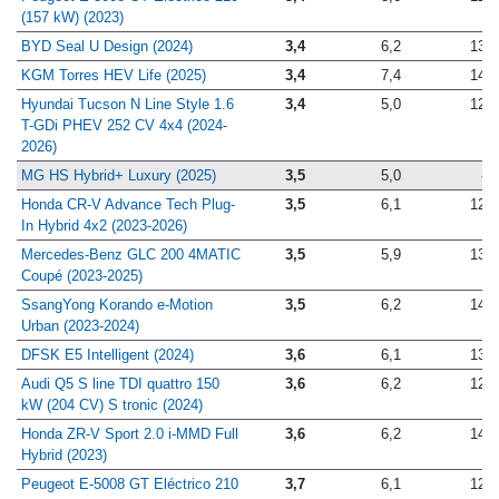
(157 kW) (2023)
BYD Seal U Design (2024)
3,4
6,2
13,5
KGM Torres HEV Life (2025)
3,4
7,4
14,6
Hyundai Tucson N Line Style 1.6
3,4
5,0
12,5
T-GDi PHEV 252 CV 4x4 (2024-
2026)
MG HS Hybrid+ Luxury (2025)
3,5
5,0
-
Honda CR-V Advance Tech Plug-
3,5
6,1
12,9
In Hybrid 4x2 (2023-2026)
Mercedes-Benz GLC 200 4MATIC
3,5
5,9
13,0
Coupé (2023-2025)
SsangYong Korando e-Motion
3,5
6,2
14,4
Urban (2023-2024)
DFSK E5 Intelligent (2024)
3,6
6,1
13,7
Audi Q5 S line TDI quattro 150
3,6
6,2
12,6
kW (204 CV) S tronic (2024)
Honda ZR-V Sport 2.0 i-MMD Full
3,6
6,2
14,0
Hybrid (2023)
Peugeot E-5008 GT Eléctrico 210
3,7
6,1
12,9