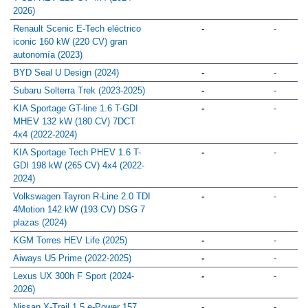
2026)
Renault Scenic E-Tech eléctrico
-
-
iconic 160 kW (220 CV) gran
autonomía (2023)
BYD Seal U Design (2024)
-
-
Subaru Solterra Trek (2023-2025)
-
-
KIA Sportage GT-line 1.6 T-GDI
-
-
MHEV 132 kW (180 CV) 7DCT
4x4 (2022-2024)
KIA Sportage Tech PHEV 1.6 T-
-
-
GDI 198 kW (265 CV) 4x4 (2022-
2024)
Volkswagen Tayron R-Line 2.0 TDI
-
-
4Motion 142 kW (193 CV) DSG 7
plazas (2024)
KGM Torres HEV Life (2025)
-
-
Aiways U5 Prime (2022-2025)
-
-
Lexus UX 300h F Sport (2024-
-
-
2026)
Nissan X-Trail 1.5 e-Power 157
-
-