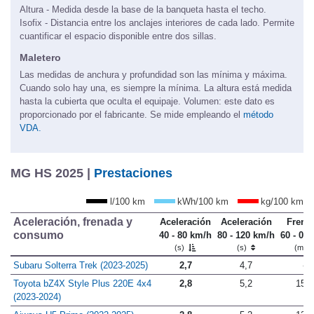
Altura - Medida desde la base de la banqueta hasta el techo.
Isofix - Distancia entre los anclajes interiores de cada lado. Permite
cuantificar el espacio disponible entre dos sillas.
Maletero
Las medidas de anchura y profundidad son las mínima y máxima.
Cuando solo hay una, es siempre la mínima. La altura está medida
hasta la cubierta que oculta el equipaje. Volumen: este dato es
proporcionado por el fabricante. Se mide empleando el
método
VDA.
MG HS 2025 |
Prestaciones
l/100 km
kWh/100 km
kg/100 km
Aceleración, frenada y
Aceleración
Aceleración
Frena
consumo
40 - 80 km/h
80 - 120 km/h
60 - 0 
(s)
(s)
(m)
Subaru Solterra Trek (2023-2025)
2,7
4,7
-
Toyota bZ4X Style Plus 220E 4x4
2,8
5,2
15,1
(2023-2024)