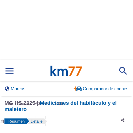
Marcas
Comparador de coches
MG HS 2025 |
Mediciones del habitáculo y el
Inicio
Marcas
MG
HS
2025
maletero
Resumen
Detalle