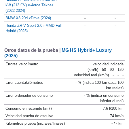
kW (213 CV) e-4orce Tekna+
(2022-2024)
BMW X3 20d xDrive (2024)
-
-
Honda ZR-V Sport 2.0 i-MMD Full
-
-
Hybrid (2023)
Otros datos de la prueba |
MG HS Hybrid+ Luxury
(2025)
Errores velocímetro
velocidad indicada
(km/h)
50
90
120
velocidad real (km/h)
-
-
-
Error cuentakilómetros
-- % (indica 100 km cada 100
km reales)
Error ordenador de consumo
- % (indica un consumo
inferior al real)
Consumo en recorrido km77
7,6 l/100 km
Velocidad prueba de esquiva
74 km/h
Kilómetros prueba (iniciales/finales)
- / - km