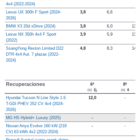
4x4 (2022-2024)
Lexus UX 300h F Sport (2024-
3,8
6,6
-
2026)
BMW X3 20d xDrive (2024)
3,8
6,0
13,2
Lexus NX 350h 4x4 F Sport
3,9
5,9
13,6
(2022)
SsangYong Rexton Limited D22
4,8
8,3
14,8
DTR 4x4 Aut. 7 plazas (2022-
2024)
Recuperaciones
6ª
8ª
(s)
(s)
Hyundai Tucson N Line Style 1.6
12,0
-
T-GDi PHEV 252 CV 4x4 (2024-
2026)
MG HS Hybrid+ Luxury (2025)
-
-
Nissan Ariya Evolve 160 kW (218
-
-
CV) 63 kWh 4x2 (2022-2024)
Renault Austral iconic esprit alpine
-
-