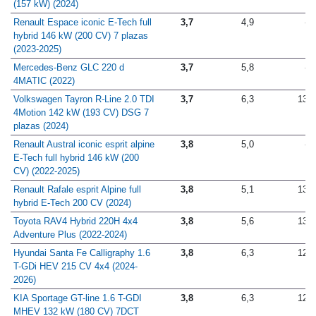
(157 kW) (2024)
Renault Espace iconic E-Tech full
3,7
4,9
-
hybrid 146 kW (200 CV) 7 plazas
(2023-2025)
Mercedes-Benz GLC 220 d
3,7
5,8
-
4MATIC (2022)
Volkswagen Tayron R-Line 2.0 TDI
3,7
6,3
13,8
4Motion 142 kW (193 CV) DSG 7
plazas (2024)
Renault Austral iconic esprit alpine
3,8
5,0
-
E-Tech full hybrid 146 kW (200
CV) (2022-2025)
Renault Rafale esprit Alpine full
3,8
5,1
13,1
hybrid E-Tech 200 CV (2024)
Toyota RAV4 Hybrid 220H 4x4
3,8
5,6
13,7
Adventure Plus (2022-2024)
Hyundai Santa Fe Calligraphy 1.6
3,8
6,3
12,5
T-GDi HEV 215 CV 4x4 (2024-
2026)
KIA Sportage GT-line 1.6 T-GDI
3,8
6,3
12,8
MHEV 132 kW (180 CV) 7DCT