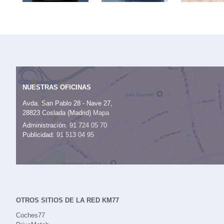
NUESTRAS OFICINAS
Avda. San Pablo 28 - Nave 27,
28823 Coslada (Madrid)
Mapa
Administración:
91 724 05 70
Publicidad:
91 513 04 95
OTROS SITIOS DE LA RED KM77
Coches77