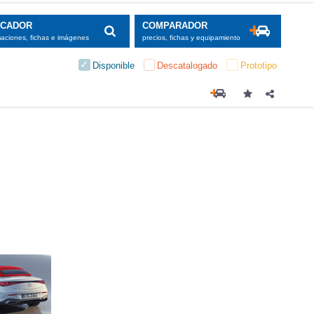
SCADOR
COMPARADOR
maciones, fichas e imágenes
precios, fichas y equipamiento
Disponible
Descatalogado
Prototipo