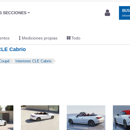
BU
S SECCIONES
infor
entos
Mediciones propias
Todo
CLE Cabrio
 Coupé
Interiores CLE Cabrio