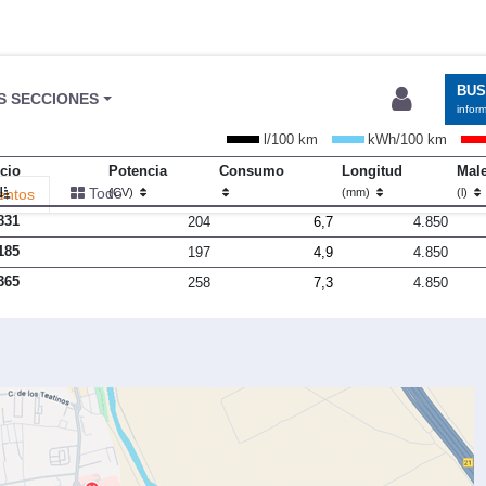
BU
S SECCIONES
infor
l/100 km
kWh/100 km
cio
Potencia
Consumo
Longitud
Male
Todo
entos
(CV)
(mm)
(l)
831
204
6,7
4.850
185
197
4,9
4.850
365
258
7,3
4.850