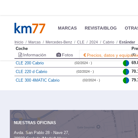
MARCAS
REVISTA/BLOG
OTRA
Inicio
Marcas
Mercedes-Benz
CLE
2024
Cabrio
Estándar
Coche
Pre
Información
Fotos
Precios, datos y equipami
(€)
69.
CLE 200 Cabrio
(02/2024 - )
70.
CLE 220 d Cabrio
(02/2024 - )
79.
CLE 300 4MATIC Cabrio
(02/2024 - )
NUESTRAS OFICINAS
Avda. San Pablo 28 - Nave 27,