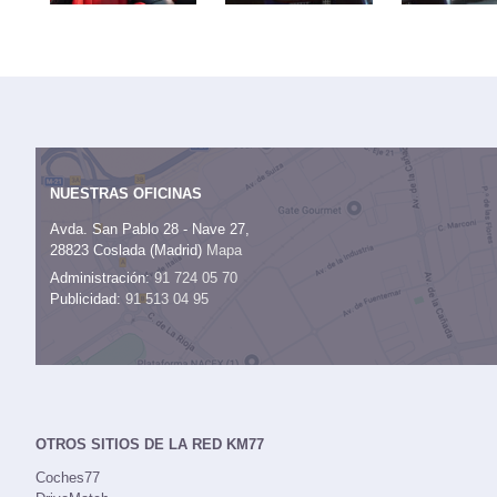
NUESTRAS OFICINAS
Avda. San Pablo 28 - Nave 27,
28823 Coslada (Madrid)
Mapa
Administración:
91 724 05 70
Publicidad:
91 513 04 95
OTROS SITIOS DE LA RED KM77
Coches77