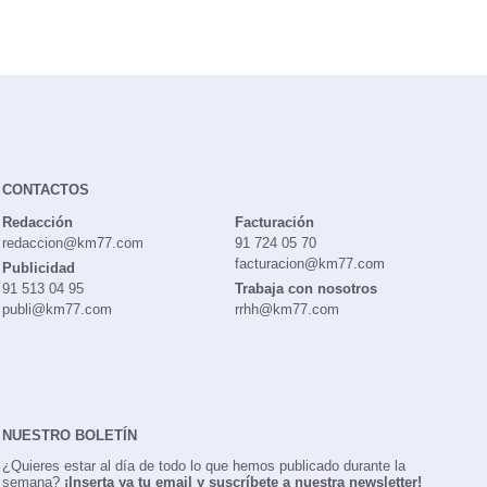
CONTACTOS
Redacción
Facturación
redaccion@km77.com
91 724 05 70
facturacion@km77.com
Publicidad
91 513 04 95
Trabaja con nosotros
publi@km77.com
rrhh@km77.com
NUESTRO BOLETÍN
¿Quieres estar al día de todo lo que hemos publicado durante la
semana?
¡Inserta ya tu email y suscríbete a nuestra newsletter!