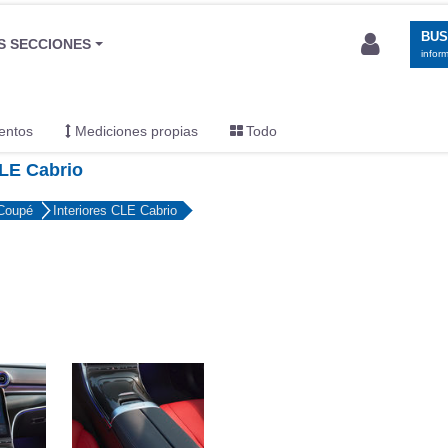
BU
S SECCIONES
infor
entos
Mediciones propias
Todo
CLE Cabrio
 Coupé
Interiores CLE Cabrio