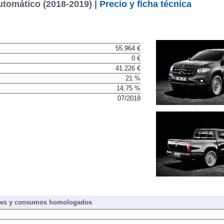
tomático (2018-2019) |
Precio y ficha técnica
55.964 €
0 €
41.226 €
21 %
14,75 %
07/2018
nes y consumos homologados