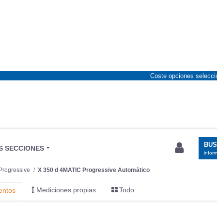
Coste opciones selecc
BU
S SECCIONES
infor
Progressive
X 350 d 4MATIC Progressive Automático
Mediciones propias
Todo
entos