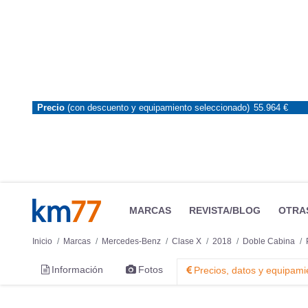
Precio
(con descuento y equipamiento seleccionado)
55.964 €
MARCAS
REVISTA/BLOG
OTRA
Inicio
Marcas
Mercedes-Benz
Clase X
2018
Doble Cabina
Información
Fotos
Precios, datos y equipami