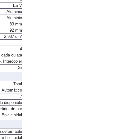
En V
Aluminio
Aluminio
83 mm
92 mm
2.987 cm³
4
 cada culata
. Intercooler
Sí
Total
Automático
7
o disponible
rtidor de par
Epicicloidal
o deformable
te helicoidal