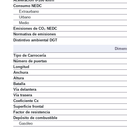
Aceleración 0-100 km/h
Consumo NEDC
Extraurbano
Urbano
Medio
Emisiones de CO₂ NEDC
Normativa de emisiones
Distintivo ambiental DGT
Dimens
Tipo de Carrocería
Número de puertas
Longitud
Anchura
Altura
Batalla
Vía delantera
Vía trasera
Coeficiente Cx
Superficie frontal
Factor de resistencia
Depósito de combustible
Gasóleo