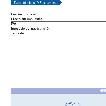
Datos técnicos
Equipamiento
Descuento oficial
Precio sin impuestos
IVA
Impuesto de matriculación
Tarifa de
HER