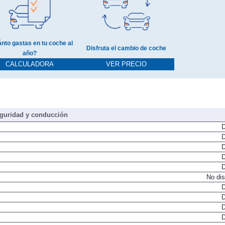
nto gastas en tu coche al
Disfruta el cambio de coche
año?
CALCULADORA
VER PRECIO
guridad y conducción
D
D
D
D
D
No dis
D
D
D
D