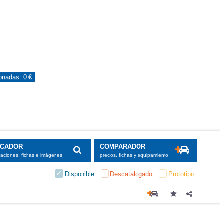
ionadas:
0 €
SCADOR
COMPARADOR
maciones, fichas e imágenes
precios, fichas y equipamiento
Disponible
Descatalogado
Prototipo