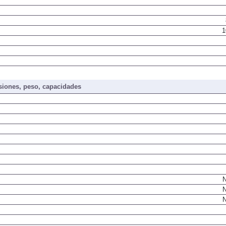
1
iones, peso, capacidades
N
N
N