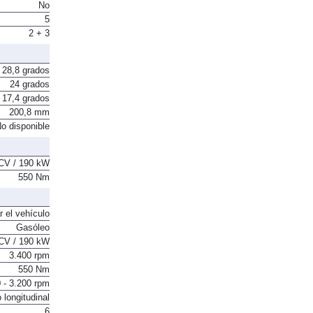
No
5
2 + 3
28,8 grados
24 grados
17,4 grados
200,8 mm
o disponible
CV / 190 kW
550 Nm
r el vehículo
Gasóleo
CV / 190 kW
3.400 rpm
550 Nm
 - 3.200 rpm
 longitudinal
6