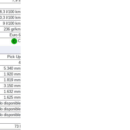
7,9 s
8,3 l/100 km
0,3 l/100 km
9 l/100 km
236 gr/km
Euro 6
C
Pick Up
4
5.340 mm
1.920 mm
1.819 mm
3.150 mm
1.632 mm
1.625 mm
o disponible
o disponible
o disponible
73 l