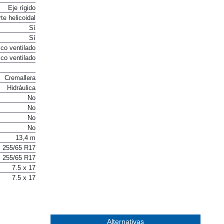
Eje rígido
te helicoidal
Sí
Sí
co ventilado
co ventilado
Cremallera
Hidráulica
No
No
No
No
13,4 m
255/65 R17
255/65 R17
7.5 x 17
7.5 x 17
Alternativas