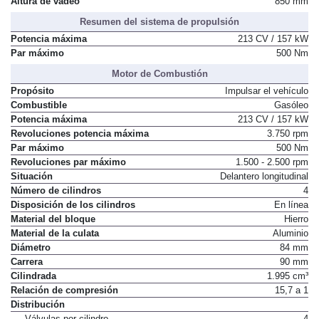
Altura de vadeo
850 mm
Resumen del sistema de propulsión
Potencia máxima
213 CV / 157 kW
Par máximo
500 Nm
Motor de Combustión
Propósito
Impulsar el vehículo
Combustible
Gasóleo
Potencia máxima
213 CV / 157 kW
Revoluciones potencia máxima
3.750 rpm
Par máximo
500 Nm
Revoluciones par máximo
1.500 - 2.500 rpm
Situación
Delantero longitudinal
Número de cilindros
4
Disposición de los cilindros
En línea
Material del bloque
Hierro
Material de la culata
Aluminio
Diámetro
84 mm
Carrera
90 mm
Cilindrada
1.995 cm³
Relación de compresión
15,7 a 1
Distribución
Válvulas por cilindro
4