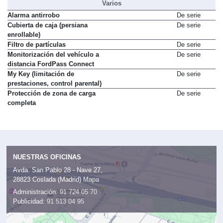
Varios
Alarma antirrobo
De serie
Cubierta de caja (persiana
De serie
enrollable)
Filtro de partículas
De serie
Monitorización del vehículo a
De serie
distancia FordPass Connect
My Key (limitación de
De serie
prestaciones, control parental)
Protección de zona de carga
De serie
completa
NUESTRAS OFICINAS
Avda. San Pablo 28 - Nave 27,
28823 Coslada (Madrid)
Mapa
Administración:
91 724 05 70
Publicidad:
91 513 04 95