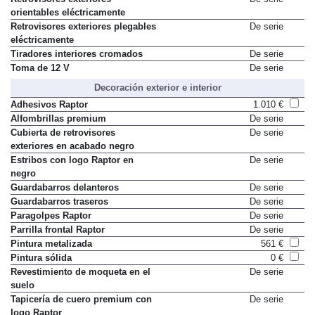
orientables eléctricamente
Retrovisores exteriores plegables
De serie
eléctricamente
Tiradores interiores cromados
De serie
Toma de 12 V
De serie
Decoración exterior e interior
Adhesivos Raptor
1.010 €
Alfombrillas premium
De serie
Cubierta de retrovisores
De serie
exteriores en acabado negro
Estribos con logo Raptor en
De serie
negro
Guardabarros delanteros
De serie
Guardabarros traseros
De serie
Paragolpes Raptor
De serie
Parrilla frontal Raptor
De serie
Pintura metalizada
561 €
Pintura sólida
0 €
Revestimiento de moqueta en el
De serie
suelo
Tapicería de cuero premium con
De serie
logo Raptor