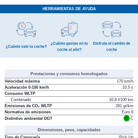
HERRAMIENTAS DE AYUDA
¿Cuánto gastas en tu
Disfruta el cambio de
¿Cuánto vale tu coche?
coche al año?
coche
Prestaciones y consumos homologados
Velocidad máxima
170 km/h
Aceleración 0-100 km/h
10,5 s
Consumo WLTP
Combinado
10,8 l/100 km
Emisiones de CO₂ WLTP
281 gr/km
Normativa de emisiones
Euro 6
C
Distintivo ambiental DGT
Dimensiones, peso, capacidades
Tipo de Carrocería
Pick Up