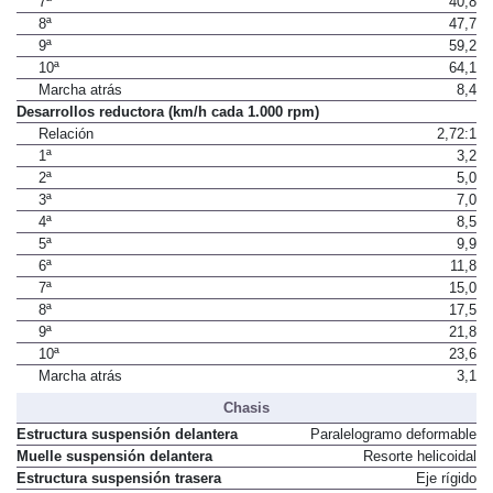
7ª
40,8
8ª
47,7
9ª
59,2
10ª
64,1
Marcha atrás
8,4
Desarrollos reductora (km/h cada 1.000 rpm)
Relación
2,72:1
1ª
3,2
2ª
5,0
3ª
7,0
4ª
8,5
5ª
9,9
6ª
11,8
7ª
15,0
8ª
17,5
9ª
21,8
10ª
23,6
Marcha atrás
3,1
Chasis
Estructura suspensión delantera
Paralelogramo deformable
Muelle suspensión delantera
Resorte helicoidal
Estructura suspensión trasera
Eje rígido