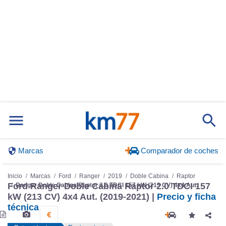
Marcas
Comparador de coches
Inicio
Marcas
Ford
Ranger
2019
Doble Cabina
Raptor
Ford Ranger Doble Cabina Raptor 2.0 TDCI 157
Ranger Doble Cabina Raptor 2.0 TDCI 157 kW (213 CV) 4x4 Aut.
kW (213 CV) 4x4 Aut. (2019-2021) |
Precio y ficha
técnica