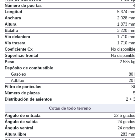
Número de puertas
4
Longitud
5.374 mm
Anchura
2.028 mm
Altura
1.873 mm
Batalla
3.220 mm
Vía delantera
1.710 mm
Vía trasera
1.710 mm
Coeficiente Cx
No disponible
Superficie frontal
No disponible
Peso
2.585 kg
Depósito de combustible
Gasóleo
80 l
AdBlue
20 l
Filtro de partículas
Sí
Número de plazas
5
Distribución de asientos
2 + 3
Cotas de todo terreno
Ángulo de entrada
32,5 grados
Ángulo de salida
24 grados
Ángulo ventral
24 grados
Altura libre
283 mm