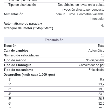
Tipo de distribución
Dos árboles de levas en la culata
Inyección directa por conducto
Alimentación
común. Turbo. Geometría variable.
Intercooler
Automatismo de parada y
No
arranque del motor ("Stop/Start")
Transmisión
Tracción
Total
Caja de cambios
Automático
Número de velocidades
10
Tipo de mando
No disponible
Tipo de Embrague
Convertidor de par
Tipo de mecanismo
Epicicloidal
Desarrollos (km/h cada 1.000 rpm)
1ª
8,7
2ª
13,7
3ª
19,0
4ª
23,0
5ª
26,8
6ª
32,0