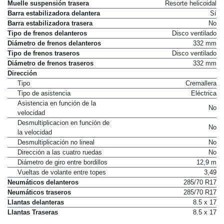
Muelle suspensión trasera
Resorte helicoidal
Barra estabilizadora delantera
Sí
Barra estabilizadora trasera
No
Tipo de frenos delanteros
Disco ventilado
Diámetro de frenos delanteros
332 mm
Tipo de frenos traseros
Disco ventilado
Diámetro de frenos traseros
332 mm
Dirección
Tipo
Cremallera
Tipo de asistencia
Eléctrica
Asistencia en función de la
No
velocidad
Desmultiplicacion en función de
No
la velocidad
Desmultiplicación no lineal
No
Dirección a las cuatro ruedas
No
Diámetro de giro entre bordillos
12,9 m
Vueltas de volante entre topes
3,49
Neumáticos delanteros
285/70 R17
Neumáticos traseros
285/70 R17
Llantas delanteras
8.5 x 17
Llantas Traseras
8.5 x 17