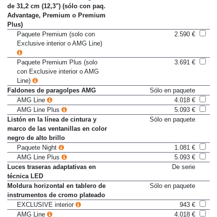
Cuadro de instrumentos digital
943 €
de 31,2 cm (12,3") (sólo con paq.
Advantage, Premium o Premium
Plus)
Paquete Premium (solo con
2.590 €
Exclusive interior o AMG Line)
Paquete Premium Plus (solo
3.691 €
con Exclusive interior o AMG
Line)
Faldones de paragolpes AMG
Sólo en paquete
AMG Line
4.018 €
AMG Line Plus
5.093 €
Listón en la línea de cintura y
Sólo en paquete
marco de las ventanillas en color
negro de alto brillo
Paquete Night
1.081 €
AMG Line Plus
5.093 €
Luces traseras adaptativas en
De serie
técnica LED
Moldura horizontal en tablero de
Sólo en paquete
instrumentos de cromo plateado
EXCLUSIVE interior
943 €