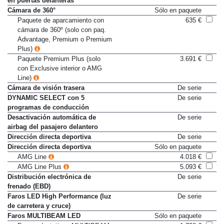
en puertas delanteras
Cámara de 360°
Sólo en paquete
Paquete de aparcamiento con
635 €
cámara de 360º (solo con paq.
Advantage, Premium o Premium
Plus)
Paquete Premium Plus (solo
3.691 €
con Exclusive interior o AMG
Line)
Cámara de visión trasera
De serie
DYNAMIC SELECT con 5
De serie
programas de conducción
Desactivación automática de
De serie
airbag del pasajero delantero
Dirección directa deportiva
De serie
Dirección directa deportiva
Sólo en paquete
AMG Line
4.018 €
AMG Line Plus
5.093 €
Distribución electrónica de
De serie
frenado (EBD)
Faros LED High Performance (luz
De serie
de carretera y cruce)
Faros MULTIBEAM LED
Sólo en paquete