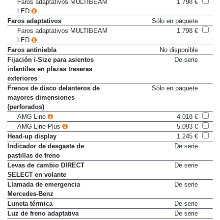
Faros adaptativos MULTIBEAM
1.798 €
LED
Faros adaptativos
Sólo en paquete
Faros adaptativos MULTIBEAM
1.798 €
LED
Faros antiniebla
No disponible
Fijación i-Size para asientos
De serie
infantiles en plazas traseras
exteriores
Frenos de disco delanteros de
Sólo en paquete
mayores dimensiones
(perforados)
AMG Line
4.018 €
AMG Line Plus
5.093 €
Head-up display
1.245 €
Indicador de desgaste de
De serie
pastillas de freno
Levas de cambio DIRECT
De serie
SELECT en volante
Llamada de emergencia
De serie
Mercedes-Benz
Luneta térmica
De serie