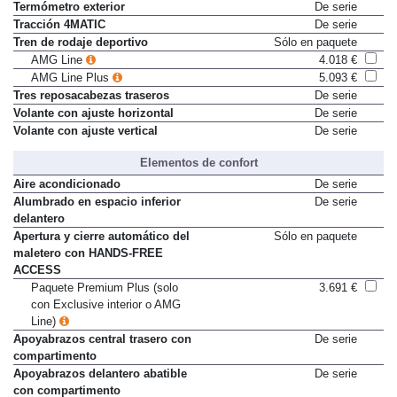
AIR BODY CONTROL
2.628 €
Termómetro exterior
De serie
Tracción 4MATIC
De serie
Tren de rodaje deportivo
Sólo en paquete
AMG Line
4.018 €
AMG Line Plus
5.093 €
Tres reposacabezas traseros
De serie
Volante con ajuste horizontal
De serie
Volante con ajuste vertical
De serie
Elementos de confort
Aire acondicionado
De serie
Alumbrado en espacio inferior
De serie
delantero
Apertura y cierre automático del
Sólo en paquete
maletero con HANDS-FREE
ACCESS
Paquete Premium Plus (solo
3.691 €
con Exclusive interior o AMG
Line)
Apoyabrazos central trasero con
De serie
compartimento
Apoyabrazos delantero abatible
De serie