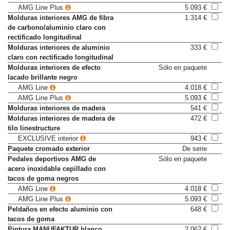
AMG Line
4.018 €
AMG Line Plus
5.093 €
Molduras interiores AMG de fibra
1.314 €
de carbono/aluminio claro con
rectificado longitudinal
Molduras interiores de aluminio
333 €
claro con rectificado longitudinal
Molduras interiores de efecto
Sólo en paquete
lacado brillante negro
AMG Line
4.018 €
AMG Line Plus
5.093 €
Molduras interiores de madera
541 €
Molduras interiores de madera de
472 €
tilo linestructure
EXCLUSIVE interior
943 €
Paquete cromado exterior
De serie
Pedales deportivos AMG de
Sólo en paquete
acero inoxidable cepillado con
tacos de goma negros
AMG Line
4.018 €
AMG Line Plus
5.093 €
Peldaños en efecto aluminio con
648 €
tacos de goma