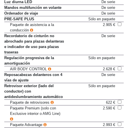
Luz de freno adaptativa
De serie
Luz diurna LED
De serie
Mandos multifunción en volante
De serie
Ordenador de viaje
De serie
PRE-SAFE PLUS
Sólo en paquete
Paquete de asistencia a la
2.905 €
conducción
Recordatorio de cinturón no
De serie
abrochado para plazas delanteras
e indicador de uso para plazas
traseras
Regulación progresiva de la
Sólo en paquete
amortiguación
AIR BODY CONTROL
2.628 €
Reposacabezas delanteros con 4
De serie
vías de ajuste
Retrovisor exterior (lado del
Sólo en paquete
conductor) con
antideslumbramiento automático
Paquete de retrovisores
622 €
Paquete Premium (solo con
2.590 €
Exclusive interior o AMG Line)