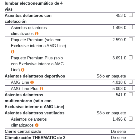
Asientos delanteros con ajuste
De serie
lumbar electroneumático de 4
vías
Asientos delanteros con
453 €
calefacción
Asientos delanteros
1.496 €
climatizados
Paquete Premium (solo con
2.590 €
Exclusive interior o AMG Line)
Paquete Premium Plus (solo
3.691 €
con Exclusive interior o AMG
Line)
Asientos delanteros deportivos
Sólo en paquete
AMG Line
4.018 €
AMG Line Plus
5.093 €
Asientos delanteros
541 €
multicontorno (sólo con
Exclusive interior o AMG Line)
Asientos delanteros ventilados
Sólo en paquete
Asientos delanteros
1.496 €
climatizados
Cierre centralizado
De serie