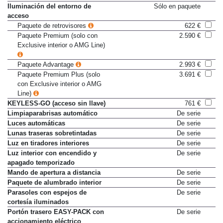
Line)
Iluminación del entorno de
Sólo en paquete
acceso
Paquete de retrovisores
622 €
Paquete Premium (solo con
2.590 €
Exclusive interior o AMG Line)
Paquete Advantage
2.993 €
Paquete Premium Plus (solo
3.691 €
con Exclusive interior o AMG
Line)
KEYLESS-GO (acceso sin llave)
761 €
Limpiaparabrisas automático
De serie
Luces automáticas
De serie
Lunas traseras sobretintadas
De serie
Luz en tiradores interiores
De serie
Luz interior con encendido y
De serie
apagado temporizado
Mando de apertura a distancia
De serie
Paquete de alumbrado interior
De serie
Parasoles con espejos de
De serie
cortesía iluminados
Portón trasero EASY-PACK con
De serie