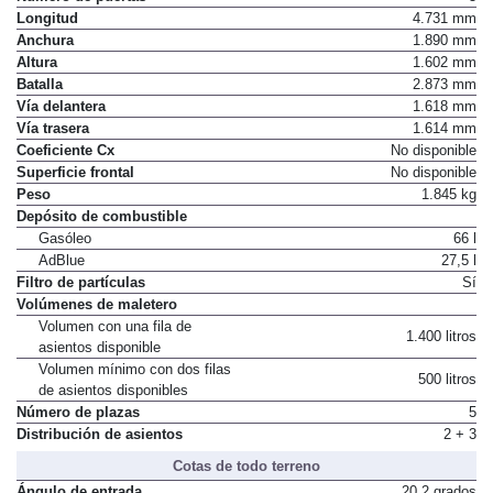
Número de puertas
5
Longitud
4.731 mm
Anchura
1.890 mm
Altura
1.602 mm
Batalla
2.873 mm
Vía delantera
1.618 mm
Vía trasera
1.614 mm
Coeficiente Cx
No disponible
Superficie frontal
No disponible
Peso
1.845 kg
Depósito de combustible
Gasóleo
66 l
AdBlue
27,5 l
Filtro de partículas
Sí
Volúmenes de maletero
Volumen con una fila de
1.400 litros
asientos disponible
Volumen mínimo con dos filas
500 litros
de asientos disponibles
Número de plazas
5
Distribución de asientos
2 + 3
Cotas de todo terreno