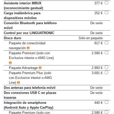
Acceso Wi-Fi
De serie
Asistente interior MBUX
377 €
(reconocimiento gestual)
Carga inalámbrica para
252 €
dispositivos móviles
Conexión Bluetooth para teléfono
De serie
móvil
Control por voz LINGUATRONIC
De serie
Disco duro
Sólo en paquete
Paquete de conectividad
817 €
navegación
Paquete Premium (solo con
2.590 €
Exclusive interior o AMG Line)
Paquete Advantage
2.993 €
Paquete Premium Plus (solo
3.691 €
con Exclusive interior o AMG
Line)
Dos antenas para telefonía móvil
De serie
Dos conexiones USB C en plazas
De serie
traseras
Integración de smartphone
440 €
(Android Auto y Apple CarPlay)