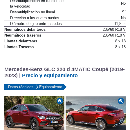
Desmultiplicacion en función de
No
la velocidad
Desmultiplicación no lineal
Sí
Dirección a las cuatro ruedas
No
Diámetro de giro entre paredes
11,8 m
Neumáticos delanteros
235/60 R18 V
Neumáticos traseros
235/60 R18 V
Llantas delanteras
8 x 18
Llantas Traseras
8 x 18
Mercedes-Benz GLC 220 d 4MATIC Coupé (2019-
2023) |
Precio y equipamiento
Datos técnicos
Equipamiento