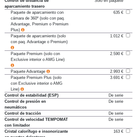
Control de distancia de
Sólo en paquete
aparcamiento trasero
Paquete de aparcamiento con
635 €
cámara de 360º (solo con paq.
Advantage, Premium o Premium
Plus)
Paquete de aparcamiento (solo
1.012 €
con paq. Advantage o Premium)
Paquete Premium (solo con
2.590 €
Exclusive interior o AMG Line)
Paquete Advantage
2.993 €
Paquete Premium Plus (solo
3.691 €
con Exclusive interior o AMG
Line)
Control de estabilidad (ESP)
De serie
Control de presión en
De serie
neumáticos
Control de tracción
De serie
Control de velocidad TEMPOMAT
De serie
con limitador
Cristal calorífugo e insonorizante
163 €