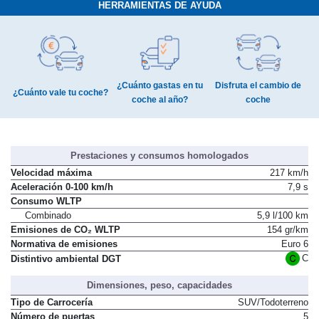
HERRAMIENTAS DE AYUDA
¿Cuánto gastas en tu
Disfruta el cambio de
¿Cuánto vale tu coche?
coche al año?
coche
Prestaciones y consumos homologados
Velocidad máxima
217 km/h
Aceleración 0-100 km/h
7,9 s
Consumo WLTP
Combinado
5,9 l/100 km
Emisiones de CO₂ WLTP
154 gr/km
Normativa de emisiones
Euro 6
C
Distintivo ambiental DGT
Dimensiones, peso, capacidades
Tipo de Carrocería
SUV/Todoterreno