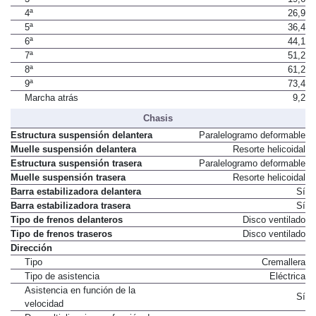
3ª
19,6
4ª
26,9
5ª
36,4
6ª
44,1
7ª
51,2
8ª
61,2
9ª
73,4
Marcha atrás
9,2
Chasis
Estructura suspensión delantera
Paralelogramo deformable
Muelle suspensión delantera
Resorte helicoidal
Estructura suspensión trasera
Paralelogramo deformable
Muelle suspensión trasera
Resorte helicoidal
Barra estabilizadora delantera
Sí
Barra estabilizadora trasera
Sí
Tipo de frenos delanteros
Disco ventilado
Tipo de frenos traseros
Disco ventilado
Dirección
Tipo
Cremallera
Tipo de asistencia
Eléctrica
Asistencia en función de la
Sí
velocidad