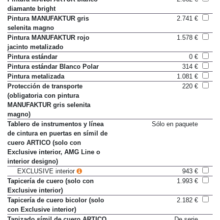
Pintura MANUFAKTUR blanco
2.062 €
diamante bright
Pintura MANUFAKTUR gris
2.741 €
selenita magno
Pintura MANUFAKTUR rojo
1.578 €
jacinto metalizado
Pintura estándar
0 €
Pintura estándar Blanco Polar
314 €
Pintura metalizada
1.081 €
Protección de transporte
220 €
(obligatoria con pintura
MANUFAKTUR gris selenita
magno)
Tablero de instrumentos y línea
Sólo en paquete
de cintura en puertas en símil de
cuero ARTICO (solo con
Exclusive interior, AMG Line o
interior designo)
EXCLUSIVE interior
943 €
Tapicería de cuero (solo con
1.993 €
Exclusive interior)
Tapicería de cuero bicolor (solo
2.182 €
con Exclusive interior)