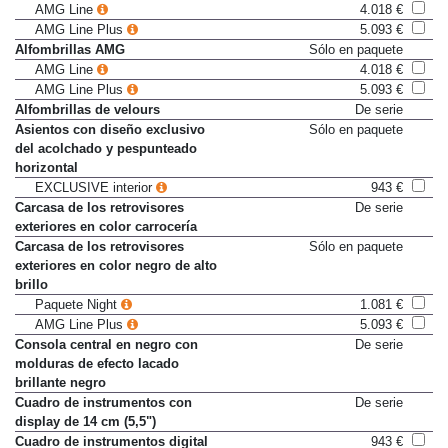
escape
AMG Line
4.018 €
AMG Line Plus
5.093 €
Alfombrillas AMG
Sólo en paquete
AMG Line
4.018 €
AMG Line Plus
5.093 €
Alfombrillas de velours
De serie
Asientos con diseño exclusivo
Sólo en paquete
del acolchado y pespunteado
horizontal
EXCLUSIVE interior
943 €
Carcasa de los retrovisores
De serie
exteriores en color carrocería
Carcasa de los retrovisores
Sólo en paquete
exteriores en color negro de alto
brillo
Paquete Night
1.081 €
AMG Line Plus
5.093 €
Consola central en negro con
De serie
molduras de efecto lacado
brillante negro
Cuadro de instrumentos con
De serie
display de 14 cm (5,5")