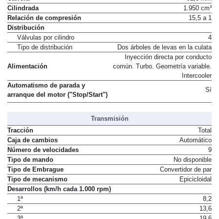
Carrera
92,3 mm
Cilindrada
1.950 cm³
Relación de compresión
15,5 a 1
Distribución
Válvulas por cilindro
4
Tipo de distribución
Dos árboles de levas en la culata
Inyección directa por conducto
Alimentación
común. Turbo. Geometría variable.
Intercooler
Automatismo de parada y
Sí
arranque del motor ("Stop/Start")
Transmisión
Tracción
Total
Caja de cambios
Automático
Número de velocidades
9
Tipo de mando
No disponible
Tipo de Embrague
Convertidor de par
Tipo de mecanismo
Epicicloidal
Desarrollos (km/h cada 1.000 rpm)
1ª
8,2
2ª
13,6