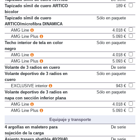
Tapizado símil de cuero ARTICO
De serie
Tapizado símil de cuero ARTICO
189 €
bicolor
Tapizado símil de cuero
Sólo en paquete
ARTICO/microfibra DINAMICA
AMG Line
4.018 €
AMG Line Plus
5.093 €
Techo interior de tela en color
Sólo en paquete
negro
AMG Line
4.018 €
AMG Line Plus
5.093 €
Volante de 3 radios en cuero
De serie
Volante deportivo de 3 radios en
Sólo en paquete
cuero
EXCLUSIVE interior
943 €
Volante deportivo de 3 radios en
Sólo en paquete
napa con sección inferior plana
AMG Line
4.018 €
AMG Line Plus
5.093 €
Equipaje y transporte
4 argollas en maletero para
De serie
sujeción de la carga