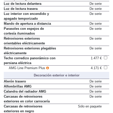
Paquete Night AMG
1.079 €
Luz de lectura delantera
De serie
Luz de lectura trasera
De serie
Luz interior con encendido y
De serie
apagado temporizado
Mando de apertura a distancia
De serie
Parasoles con espejos de
De serie
cortesía iluminados
Retrovisores exteriores
De serie
orientables eléctricamente
Retrovisores exteriores plegables
De serie
eléctricamente
Techo corredizo panorámico con
1.477 €
persiana eléctrica
AMG Line Premium Plus
4.171 €
Decoración exterior e interior
Alerón trasero
De serie
Alfombrillas AMG
De serie
Calandra del radiador AMG
De serie
Carcasas de retrovisores
De serie
exteriores en color carrocería
Carcasas de retrovisores
Sólo en paquete