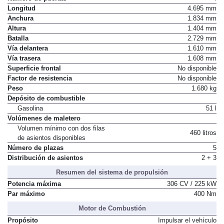
Número de puertas
4
Longitud
4.695 mm
Anchura
1.834 mm
Altura
1.404 mm
Batalla
2.729 mm
Vía delantera
1.610 mm
Vía trasera
1.608 mm
Superficie frontal
No disponible
Factor de resistencia
No disponible
Peso
1.680 kg
Depósito de combustible
Gasolina
51 l
Volúmenes de maletero
Volumen mínimo con dos filas
460 litros
de asientos disponibles
Número de plazas
5
Distribución de asientos
2 + 3
Resumen del sistema de propulsión
Potencia máxima
306 CV / 225 kW
Par máximo
400 Nm
Motor de Combustión