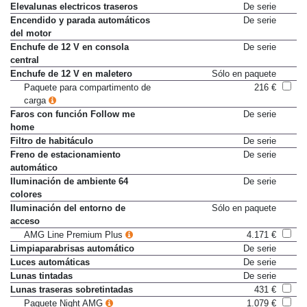
Elevalunas electricos delanteros
De serie
Elevalunas electricos traseros
De serie
Encendido y parada automáticos
De serie
del motor
Enchufe de 12 V en consola
De serie
central
Enchufe de 12 V en maletero
Sólo en paquete
Paquete para compartimento de
216 €
carga
Faros con función Follow me
De serie
home
Filtro de habitáculo
De serie
Freno de estacionamiento
De serie
automático
Iluminación de ambiente 64
De serie
colores
Iluminación del entorno de
Sólo en paquete
acceso
AMG Line Premium Plus
4.171 €
Limpiaparabrisas automático
De serie
Luces automáticas
De serie
Lunas tintadas
De serie
Lunas traseras sobretintadas
431 €