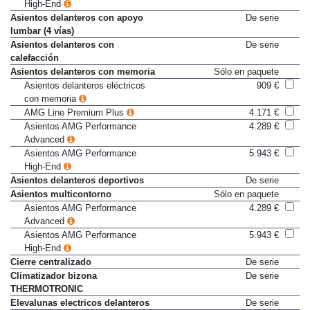
Asientos AMG Performance
5.943 €
High-End
Asientos delanteros con apoyo
De serie
lumbar (4 vías)
Asientos delanteros con
De serie
calefacción
Asientos delanteros con memoria
Sólo en paquete
Asientos delanteros eléctricos
909 €
con memoria
AMG Line Premium Plus
4.171 €
Asientos AMG Performance
4.289 €
Advanced
Asientos AMG Performance
5.943 €
High-End
Asientos delanteros deportivos
De serie
Asientos multicontorno
Sólo en paquete
Asientos AMG Performance
4.289 €
Advanced
Asientos AMG Performance
5.943 €
High-End
Cierre centralizado
De serie
Climatizador bizona
De serie
THERMOTRONIC