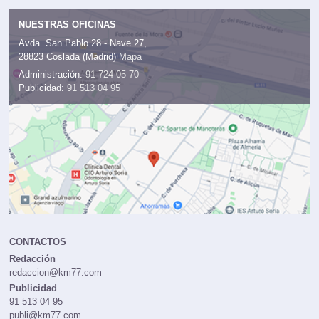
NUESTRAS OFICINAS
Avda. San Pablo 28 - Nave 27,
28823 Coslada (Madrid)
Mapa
Administración:
91 724 05 70
Publicidad:
91 513 04 95
CONTACTOS
Redacción
redaccion@km77.com
Publicidad
91 513 04 95