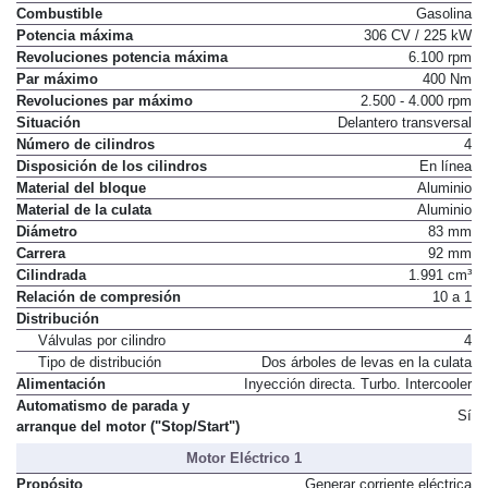
Propósito
Impulsar el vehículo
Combustible
Gasolina
Potencia máxima
306 CV / 225 kW
Revoluciones potencia máxima
6.100 rpm
Par máximo
400 Nm
Revoluciones par máximo
2.500 - 4.000 rpm
Situación
Delantero transversal
Número de cilindros
4
Disposición de los cilindros
En línea
Material del bloque
Aluminio
Material de la culata
Aluminio
Diámetro
83 mm
Carrera
92 mm
Cilindrada
1.991 cm³
Relación de compresión
10 a 1
Distribución
Válvulas por cilindro
4
Tipo de distribución
Dos árboles de levas en la culata
Alimentación
Inyección directa. Turbo. Intercooler
Automatismo de parada y
Sí
arranque del motor ("Stop/Start")
Motor Eléctrico 1