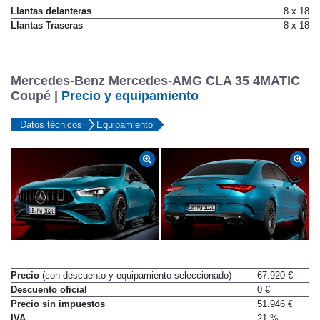
Neumáticos traseros
235/40 R18
Llantas delanteras
8 x 18
Llantas Traseras
8 x 18
Mercedes-Benz Mercedes-AMG CLA 35 4MATIC
Coupé |
Precio y equipamiento
Datos técnicos
Equipamiento
Precio
(con descuento y equipamiento seleccionado)
67.920 €
Descuento oficial
0 €
Precio sin impuestos
51.946 €