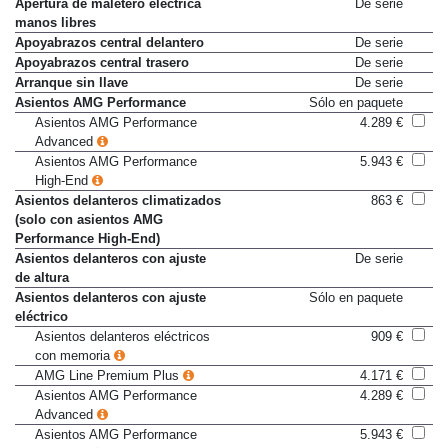
Aire acondicionado
De serie
Apertura de maletero eléctrica
De serie
manos libres
Apoyabrazos central delantero
De serie
Apoyabrazos central trasero
De serie
Arranque sin llave
De serie
Asientos AMG Performance
Sólo en paquete
Asientos AMG Performance
4.289 €
Advanced
Asientos AMG Performance
5.943 €
High-End
Asientos delanteros climatizados
863 €
(solo con asientos AMG
Performance High-End)
Asientos delanteros con ajuste
De serie
de altura
Asientos delanteros con ajuste
Sólo en paquete
eléctrico
Asientos delanteros eléctricos
909 €
con memoria
AMG Line Premium Plus
4.171 €
Asientos AMG Performance
4.289 €
Advanced