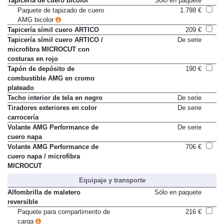
Tapicería de cuero bicolor
Sólo en paquete
Paquete de tapizado de cuero
1.798 €
AMG bicolor
Tapicería símil cuero ARTICO
209 €
Tapicería símil cuero ARTICO /
De serie
microfibra MICROCUT con
costuras en rojo
Tapón de depósito de
190 €
combustible AMG en cromo
plateado
Techo interior de tela en negro
De serie
Tiradores exteriores en color
De serie
carrocería
Volante AMG Performance de
De serie
cuero napa
Volante AMG Performance de
706 €
cuero napa / microfibra
MICROCUT
Equipaje y transporte
Alfombrilla de maletero
Sólo en paquete
reversible
Paquete para compartimento de
216 €