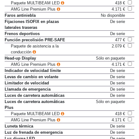
Faros adaptativos
Sólo en paquete
Paquete MULTIBEAM LED
418 €
AMG Line Premium Plus
4.171 €
Faros antiniebla
No disponible
Fijaciones ISOFIX en plazas
De serie
laterales traseras
Frenos deportivos
De serie
Función precolisión PRE-SAFE
477 €
Paquete de asistencia a la
2.079 €
conducción
Head-up Display
Sólo en paquete
AMG Line Premium Plus
4.171 €
Indicador de velocidad límite
De serie
Levas de cambio en volante
De serie
Limitador de velocidad
De serie
Llamada de emergencia
De serie
Luces de carretera automáticas
De serie
Luces de carretera automáticas
Sólo en paquete
Plus
Paquete MULTIBEAM LED
418 €
AMG Line Premium Plus
4.171 €
Luneta térmica
De serie
Luz de frenada de emergencia
De serie