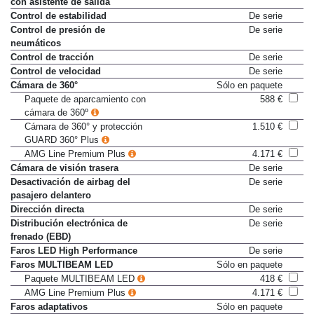
con asistente de salida
Control de estabilidad
De serie
Control de presión de
De serie
neumáticos
Control de tracción
De serie
Control de velocidad
De serie
Cámara de 360°
Sólo en paquete
Paquete de aparcamiento con
588 €
cámara de 360º
Cámara de 360° y protección
1.510 €
GUARD 360° Plus
AMG Line Premium Plus
4.171 €
Cámara de visión trasera
De serie
Desactivación de airbag del
De serie
pasajero delantero
Dirección directa
De serie
Distribución electrónica de
De serie
frenado (EBD)
Faros LED High Performance
De serie
Faros MULTIBEAM LED
Sólo en paquete
Paquete MULTIBEAM LED
418 €
AMG Line Premium Plus
4.171 €