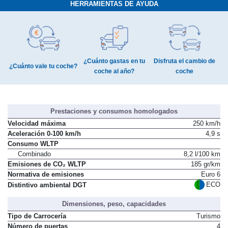
HERRAMIENTAS DE AYUDA
¿Cuánto gastas en tu
Disfruta el cambio de
¿Cuánto vale tu coche?
coche al año?
coche
Prestaciones y consumos homologados
Velocidad máxima
250 km/h
Aceleración 0-100 km/h
4,9 s
Consumo WLTP
Combinado
8,2 l/100 km
Emisiones de CO₂ WLTP
185 gr/km
Normativa de emisiones
Euro 6
ECO
Distintivo ambiental DGT
Dimensiones, peso, capacidades
Tipo de Carrocería
Turismo