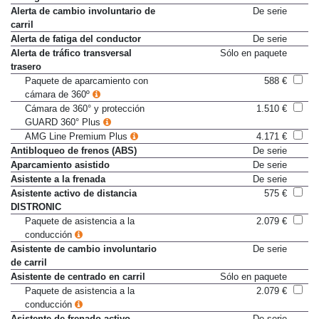
Airbags laterales traseros
543 €
Alerta de cambio involuntario de
De serie
carril
Alerta de fatiga del conductor
De serie
Alerta de tráfico transversal
Sólo en paquete
trasero
Paquete de aparcamiento con
588 €
cámara de 360º
Cámara de 360° y protección
1.510 €
GUARD 360° Plus
AMG Line Premium Plus
4.171 €
Antibloqueo de frenos (ABS)
De serie
Aparcamiento asistido
De serie
Asistente a la frenada
De serie
Asistente activo de distancia
575 €
DISTRONIC
Paquete de asistencia a la
2.079 €
conducción
Asistente de cambio involuntario
De serie
de carril
Asistente de centrado en carril
Sólo en paquete
Paquete de asistencia a la
2.079 €
conducción