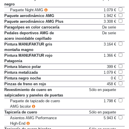
Línea de cintura y ventanillas en
Sólo en paquete
negro
Paquete Night AMG
1.079 €
Paquete aerodinámico AMG
1.942 €
Paquete aerodinámico AMG Plus
3.308 €
Paragolpes en color carrocería
De serie
Pedales deportivos AMG de
De serie
acero inoxidable cepillado
Pintura MANUFAKTUR gris
3.164 €
montaña magno
Pintura MANUFAKTUR rojo
1.366 €
Patagonia
Pintura blanco polar
399 €
Pintura metalizada
1.079 €
Pintura negro noche
0 €
Pinzas de freno en rojo
458 €
Revestimiento de cuero en
Sólo en paquete
salpicadero y paneles de puertas
Paquete de tapizado de cuero
1.798 €
AMG bicolor
Tapicería de cuero
Sólo en paquete
Asientos AMG Performance
5.943 €
High-End