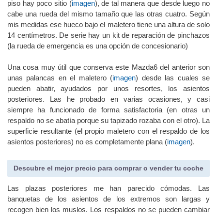
El mayor fallo que he encontrado a este maletero es que bajo el
piso hay poco sitio (
imagen
), de tal manera que desde luego no
cabe una rueda del mismo tamaño que las otras cuatro. Según
mis medidas ese hueco bajo el maletero tiene una altura de solo
14 centímetros. De serie hay un kit de reparación de pinchazos
(la rueda de emergencia es una opción de concesionario)
Una cosa muy útil que conserva este Mazda6 del anterior son
unas palancas en el maletero (
imagen
) desde las cuales se
pueden abatir, ayudados por unos resortes, los asientos
posteriores. Las he probado en varias ocasiones, y casi
siempre ha funcionado de forma satisfactoria (en otras un
respaldo no se abatía porque su tapizado rozaba con el otro). La
superficie resultante (el propio maletero con el respaldo de los
asientos posteriores) no es completamente plana (
imagen
).
Descubre el mejor precio para comprar o vender tu coche
Las plazas posteriores me han parecido cómodas. Las
banquetas de los asientos de los extremos son largas y