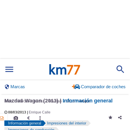
Marcas
Comparador de coches
Inicio
Marcas
Mazda
Mazda6
2013
Wagon
Mazda6 Wagon (2013) |
Información general
08/03/2013 |
Enrique Calle
Información general
Impresiones del interior