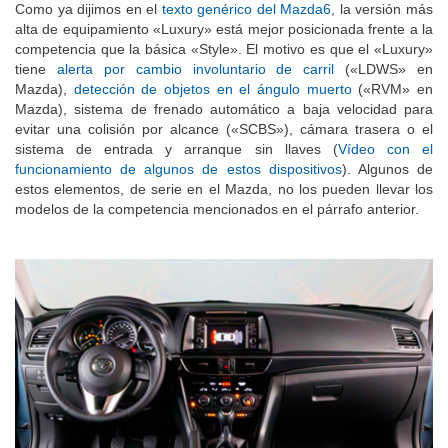
Como ya dijimos en el
texto genérico del Mazda6
, la versión más
alta de equipamiento «Luxury» está mejor posicionada frente a la
competencia que la básica «Style». El motivo es que el «Luxury»
tiene
alerta por cambio involuntario de carril
(«LDWS» en
Mazda),
detección de objetos en el ángulo muerto
(«RVM» en
Mazda), sistema de frenado automático a baja velocidad para
evitar una colisión por alcance («SCBS»), cámara trasera o el
sistema de entrada y arranque sin llaves (
Vídeo con el
funcionamiento de algunos de estos dispositivos
). Algunos de
estos elementos, de serie en el Mazda, no los pueden llevar los
modelos de la competencia mencionados en el párrafo anterior.