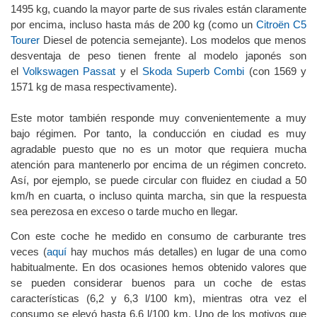
acelere bien es su peso es bajo (en términos relativos). Pesa
1495 kg, cuando la mayor parte de sus rivales están claramente
por encima, incluso hasta más de 200 kg (como un
Citroën C5
Tourer
Diesel de potencia semejante). Los modelos que menos
desventaja de peso tienen frente al modelo japonés son
el
Volkswagen Passat
y el
Skoda Superb Combi
(con 1569 y
1571 kg de masa respectivamente).
Este motor también responde muy convenientemente a muy
bajo régimen. Por tanto, la conducción en ciudad es muy
agradable puesto que no es un motor que requiera mucha
atención para mantenerlo por encima de un régimen concreto.
Así, por ejemplo, se puede circular con fluidez en ciudad a 50
km/h en cuarta, o incluso quinta marcha, sin que la respuesta
sea perezosa en exceso o tarde mucho en llegar.
Con este coche he medido en consumo de carburante tres
veces (
aquí
hay muchos más detalles) en lugar de una como
habitualmente. En dos ocasiones hemos obtenido valores que
se pueden considerar buenos para un coche de estas
características (6,2 y 6,3 l/100 km), mientras otra vez el