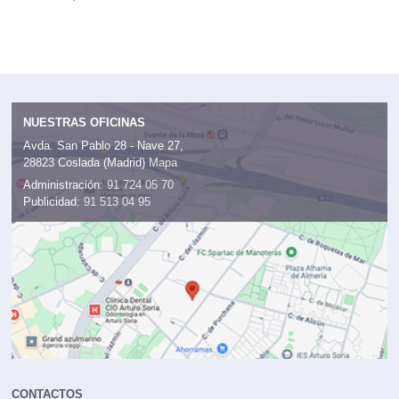
una forma, al final de ella no.
NUESTRAS OFICINAS
Avda. San Pablo 28 - Nave 27,
28823 Coslada (Madrid)
Mapa
Administración:
91 724 05 70
Publicidad:
91 513 04 95