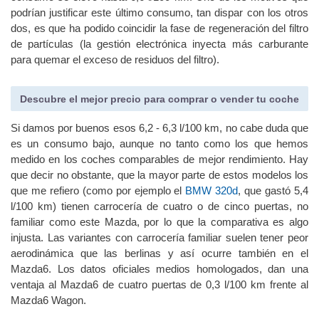
consumo se elevó hasta 6,6 l/100 km. Uno de los motivos que
podrían justificar este último consumo, tan dispar con los otros
dos, es que ha podido coincidir la fase de regeneración del filtro
de partículas (la gestión electrónica inyecta más carburante
para quemar el exceso de residuos del filtro).
Descubre el mejor precio para comprar o vender tu coche
Si damos por buenos esos 6,2 - 6,3 l/100 km, no cabe duda que
es un consumo bajo, aunque no tanto como los que hemos
medido en los coches comparables de mejor rendimiento. Hay
que decir no obstante, que la mayor parte de estos modelos los
que me refiero (como por ejemplo el
BMW 320d
, que gastó 5,4
l/100 km) tienen carrocería de cuatro o de cinco puertas, no
familiar como este Mazda, por lo que la comparativa es algo
injusta. Las variantes con carrocería familiar suelen tener peor
aerodinámica que las berlinas y así ocurre también en el
Mazda6. Los datos oficiales medios homologados, dan una
ventaja al Mazda6 de cuatro puertas de 0,3 l/100 km frente al
Mazda6 Wagon.