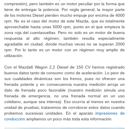
Tiene soluciones técnicas singulares (como una baja relación de
compresión), pero también es un motor peculiar por la forma que
tiene de entregar la potencia. Por regla general, la mayor parte
de los motores Diesel pierden mucho empuje por encima de 4000
rpm. No es el caso del motor de este Mazda, que es totalmente
aprovechable hasta unas 5000 rpm, punto en el que empieza la
zona roja del cuentavueltas. Pero no solo es un motor de buena
respuesta al alto régimen, también resulta especialmente
agradable en ciudad, donde muchas veces no se superan 2000
rpm. Por lo tanto es un motor con un régimen muy amplio de
utilización.
Con el Mazda6 Wagon 2,2 Diesel de 150 CV hemos registrado
buenos datos tanto de consumo como de aceleración. Lo peor de
sus cualidades dinámicas son los frenos, pues no ofrecen una
frenada potente y en consecuencia nuestra medición arroja un
dato de frenada poco favorable (nuestro medición simula una
frenada de emergencia, no una frenada normal en un uso
cotidiano, aunque sea intensa). Eso ocurría al menos en nuestra
unidad de pruebas; trataremos de corroborar estos datos cuando
probemos sucesivas unidades. En el aparato
impresiones de
conducción
ampliamos un poco más toda esta información.