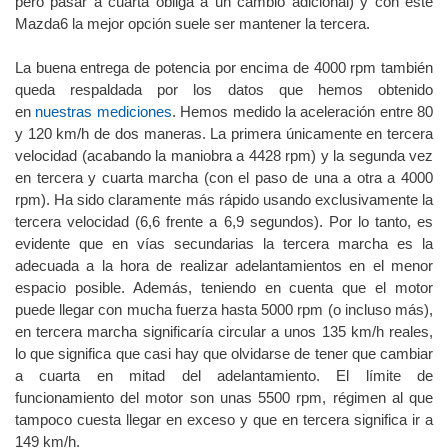
pero pasar a cuarta obliga a un cambio adicional) y con este
Mazda6 la mejor opción suele ser mantener la tercera.
La buena entrega de potencia por encima de 4000 rpm también
queda respaldada por los datos que hemos obtenido
en
nuestras mediciones
. Hemos medido la aceleración entre 80
y 120 km/h de dos maneras. La primera únicamente en tercera
velocidad (acabando la maniobra a 4428 rpm) y la segunda vez
en tercera y cuarta marcha (con el paso de una a otra a 4000
rpm). Ha sido claramente más rápido usando exclusivamente la
tercera velocidad (6,6 frente a 6,9 segundos). Por lo tanto, es
evidente que en vías secundarias la tercera marcha es la
adecuada a la hora de realizar adelantamientos en el menor
espacio posible. Además, teniendo en cuenta que el motor
puede llegar con mucha fuerza hasta 5000 rpm (o incluso más),
en tercera marcha significaría circular a unos 135 km/h reales,
lo que significa que casi hay que olvidarse de tener que cambiar
a cuarta en mitad del adelantamiento. El límite de
funcionamiento del motor son unas 5500 rpm, régimen al que
tampoco cuesta llegar en exceso y que en tercera significa ir a