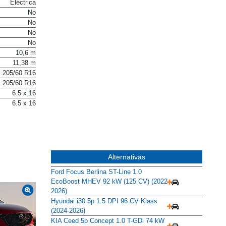
Eléctrica
No
No
No
No
10,6 m
11,38 m
205/60 R16
205/60 R16
6.5 x 16
6.5 x 16
Alternativas
Ford Focus Berlina ST-Line 1.0
EcoBoost MHEV 92 kW (125 CV) (2022-
2026)
Hyundai i30 5p 1.5 DPI 96 CV Klass
(2024-2026)
KIA Ceed 5p Concept 1.0 T-GDi 74 kW