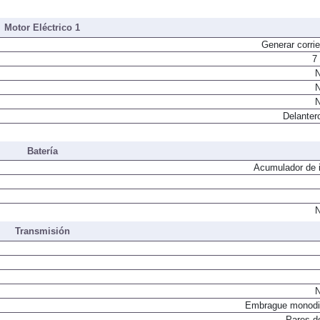
Motor Eléctrico 1
Generar corrie
7
N
N
N
Delanter
Batería
Acumulador de i
N
Transmisión
N
Embrague monodi
Pares d