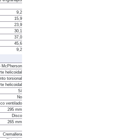
9,2
15,9
23,9
30,1
37,0
45,6
9,2
o McPherson
te helicoidal
to torsional
te helicoidal
Sí
No
co ventilado
295 mm
Disco
265 mm
Cremallera