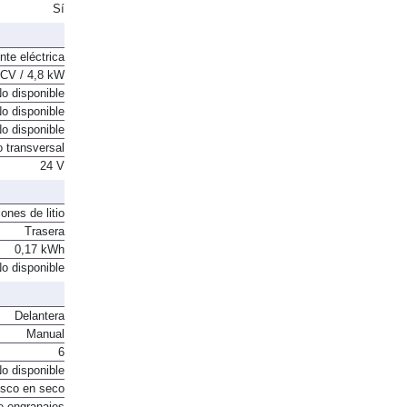
Sí
nte eléctrica
 CV / 4,8 kW
o disponible
o disponible
o disponible
o transversal
24 V
ones de litio
Trasera
0,17 kWh
o disponible
Delantera
Manual
6
o disponible
sco en seco
e engranajes