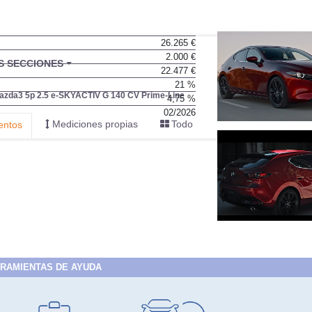
26.265 €
2.000 €
BU
S SECCIONES
22.477 €
infor
21 %
azda3 5p 2.5 e-SKYACTIV G 140 CV Prime-Line
4,75 %
02/2026
Mediciones propias
Todo
entos
RAMIENTAS DE AYUDA