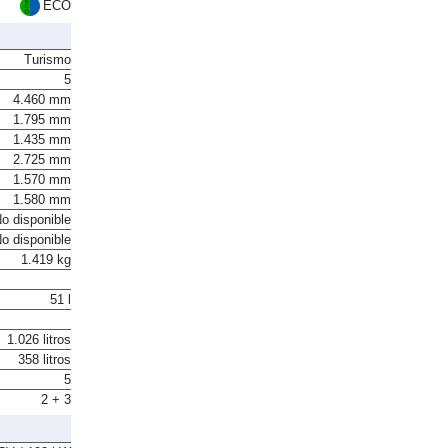
ECO
Turismo
5
4.460 mm
1.795 mm
1.435 mm
2.725 mm
1.570 mm
1.580 mm
o disponible
o disponible
1.419 kg
51 l
1.026 litros
358 litros
5
2 + 3