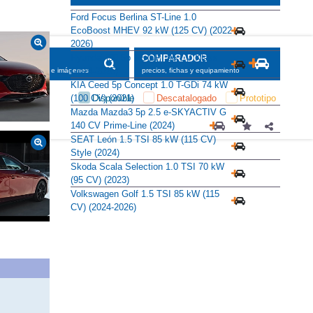
Ford Focus Berlina ST-Line 1.0
EcoBoost MHEV 92 kW (125 CV) (2022-
2026)
Hyundai i30 5p 1.5 DPI 96 CV Klass
SCADOR
COMPARADOR
(2024-2026)
maciones, fichas e imágenes
precios, fichas y equipamiento
KIA Ceed 5p Concept 1.0 T-GDi 74 kW
Disponible
Descatalogado
Prototipo
(100 CV) (2021)
Mazda Mazda3 5p 2.5 e-SKYACTIV G
140 CV Prime-Line (2024)
SEAT León 1.5 TSI 85 kW (115 CV)
Style (2024)
Skoda Scala Selection 1.0 TSI 70 kW
(95 CV) (2023)
Volkswagen Golf 1.5 TSI 85 kW (115
CV) (2024-2026)