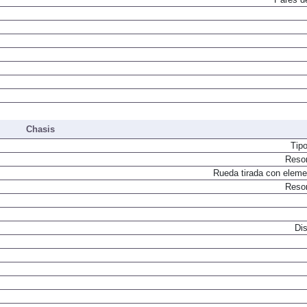
Chasis
Tip
Resor
Rueda tirada con elemen
Resor
Dis