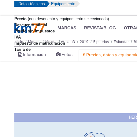
Datos técnicos
Equipamiento
Precio
(con descuento y equipamiento seleccionado)
Descuento oficial
MARCAS
REVISTA/BLOG
OTRA
Precio sin impuestos
IVA
Inicio
Marcas
Mazda
Mazda3
2019
5 puertas
Estándar
M
Impuesto de matriculación
Tarifa de
Información
Fotos
Precios, datos y equipami
HER