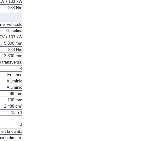
CV / 103 kW
238 Nm
r el vehículo
Gasolina
CV / 103 kW
5.000 rpm
238 Nm
3.300 rpm
o transversal
4
En línea
Aluminio
Aluminio
89 mm
100 mm
2.488 cm³
13 a 1
4
 en la culata
ción directa.