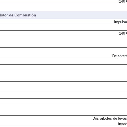
140 
otor de Combustión
Impulsa
140 
Delanter
Dos árboles de levas
Inyec