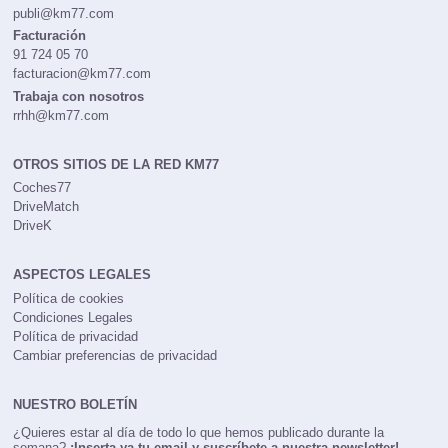
publi@km77.com
Facturación
91 724 05 70
facturacion@km77.com
Trabaja con nosotros
rrhh@km77.com
OTROS SITIOS DE LA RED KM77
Coches77
DriveMatch
DriveK
ASPECTOS LEGALES
Política de cookies
Condiciones Legales
Política de privacidad
Cambiar preferencias de privacidad
NUESTRO BOLETÍN
¿Quieres estar al día de todo lo que hemos publicado durante la
semana?
¡Inserta ya tu email y suscríbete a nuestra newsletter!