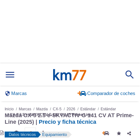
Marcas
Comparador de coches
Inicio
Marcas
Mazda
CX-5
2026
Estándar
Estándar
Mazda CX-5 2.5 e-SKYACTIV G 141 CV AT Prime-
CX-5 2.5 e-SKYACTIV G 141 CV AT Prime-Line
Line (2025) |
Precio y ficha técnica
Datos técnicos
Equipamiento