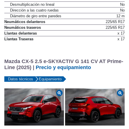
Desmultiplicación no lineal
No
Dirección a las cuatro ruedas
No
Diámetro de giro entre paredes
12 m
Neumáticos delanteros
225/65 R17
Neumáticos traseros
225/65 R17
Llantas delanteras
x 17
Llantas Traseras
x 17
Mazda CX-5 2.5 e-SKYACTIV G 141 CV AT Prime-
Line (2025) |
Precio y equipamiento
Datos técnicos
Equipamiento