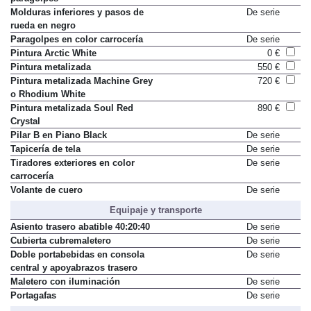
Molduras inferiores y pasos de
De serie
rueda en negro
Paragolpes en color carrocería
De serie
Pintura Arctic White
0 €
Pintura metalizada
550 €
Pintura metalizada Machine Grey
720 €
o Rhodium White
Pintura metalizada Soul Red
890 €
Crystal
Pi­lar B en Pia­no Black
De serie
Tapicería de tela
De serie
Tiradores exteriores en color
De serie
carrocería
Volante de cuero
De serie
Equipaje y transporte
Asiento trasero abatible 40:20:40
De serie
Cubierta cubremaletero
De serie
Doble portabebidas en consola
De serie
central y apoyabrazos trasero
Maletero con iluminación
De serie
Portagafas
De serie