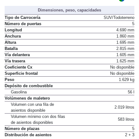
Dimensiones, peso, capacidades
Tipo de Carrocería
SUV/Todoterreno
Número de puertas
5
Longitud
4.690 mm
Anchura
1.860 mm
Altura
1.695 mm
Batalla
2.815 mm
Vía delantera
1.605 mm
Vía trasera
1.625 mm
Coeficiente Cx
No disponible
Superficie frontal
No disponible
Peso
1.629 kg
Depósito de combustible
Gasolina
56 l
Volúmenes de maletero
Volumen con una fila de
2.019 litros
asientos disponible
Volumen mínimo con dos filas
583 litros
de asientos disponibles
Número de plazas
5
Distribución de asientos
2 + 3