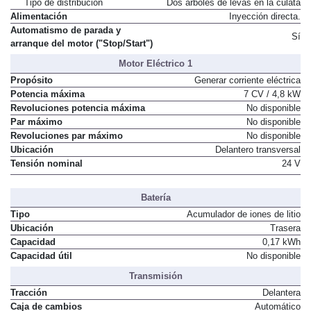
Tipo de distribución
Dos árboles de levas en la culata
Alimentación
Inyección directa.
Automatismo de parada y
Sí
arranque del motor ("Stop/Start")
Motor Eléctrico 1
Propósito
Generar corriente eléctrica
Potencia máxima
7 CV / 4,8 kW
Revoluciones potencia máxima
No disponible
Par máximo
No disponible
Revoluciones par máximo
No disponible
Ubicación
Delantero transversal
Tensión nominal
24 V
Batería
Tipo
Acumulador de iones de litio
Ubicación
Trasera
Capacidad
0,17 kWh
Capacidad útil
No disponible
Transmisión
Tracción
Delantera
Caja de cambios
Automático