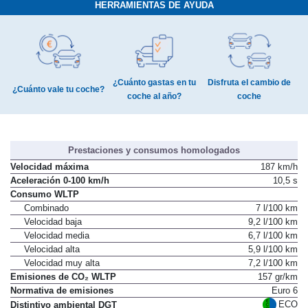
HERRAMIENTAS DE AYUDA
¿Cuánto gastas en tu
Disfruta el cambio de
¿Cuánto vale tu coche?
coche al año?
coche
Prestaciones y consumos homologados
Velocidad máxima
187 km/h
Aceleración 0-100 km/h
10,5 s
Consumo WLTP
Combinado
7 l/100 km
Velocidad baja
9,2 l/100 km
Velocidad media
6,7 l/100 km
Velocidad alta
5,9 l/100 km
Velocidad muy alta
7,2 l/100 km
Emisiones de CO₂ WLTP
157 gr/km
Normativa de emisiones
Euro 6
ECO
Distintivo ambiental DGT