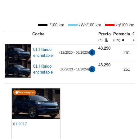
l/100 km
kWh/100 km
kg/100 km
Coche
Precio
Potencia
Co
(€)
(CV)
43.290
01 Híbrido
261
(12/2020 - 06/2023)
enchufable
43.290
01 Híbrido
261
(06/2023 - 11/2024)
enchufable
Descatalogado
01 2017