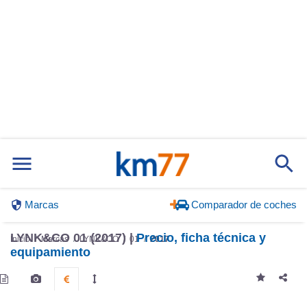
Marcas
Comparador de coches
LYNK&CO 01 (2017) |
Precio, ficha técnica y
Inicio
Marcas
LYNK&CO
01
2017
equipamiento