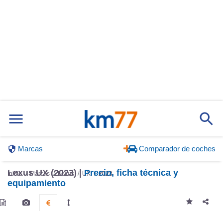
Marcas
Comparador de coches
Lexus UX (2023) |
Precio, ficha técnica y
Inicio
Marcas
Lexus
UX
2023
equipamiento