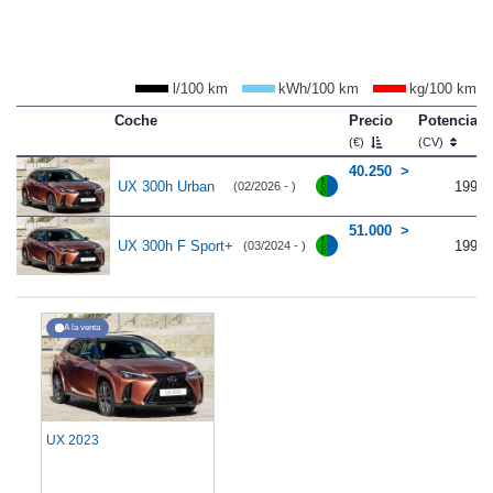
l/100 km
kWh/100 km
kg/100 km
Coche
Precio
Potencia
(€)
(CV)
40.250
UX 300h Urban
199
(02/2026 - )
51.000
UX 300h F Sport+
199
(03/2024 - )
A la venta
UX 2023