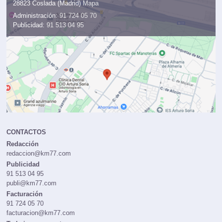
28823 Coslada (Madrid)
Mapa
Administración:
91 724 05 70
Publicidad:
91 513 04 95
CONTACTOS
Redacción
redaccion@km77.com
Publicidad
91 513 04 95
publi@km77.com
Facturación
91 724 05 70
facturacion@km77.com