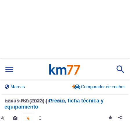
Marcas
Comparador de coches
Lexus RZ (2022) |
Precio, ficha técnica y
Inicio
Marcas
Lexus
RZ
2022
equipamiento