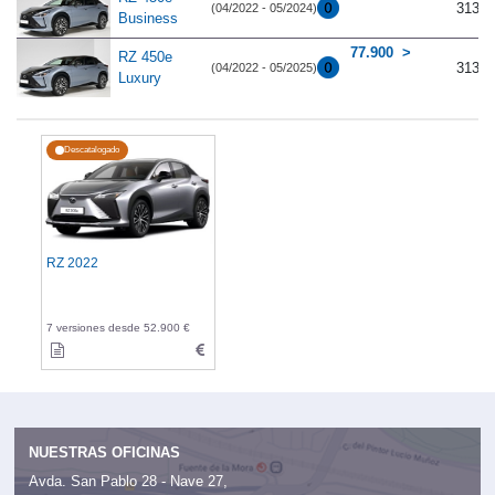
313
(04/2022 - 05/2024)
Business
77.900
RZ 450e
313
(04/2022 - 05/2025)
Luxury
Descatalogado
RZ 2022
7 versiones desde 52.900 €
NUESTRAS OFICINAS
Avda. San Pablo 28 - Nave 27,