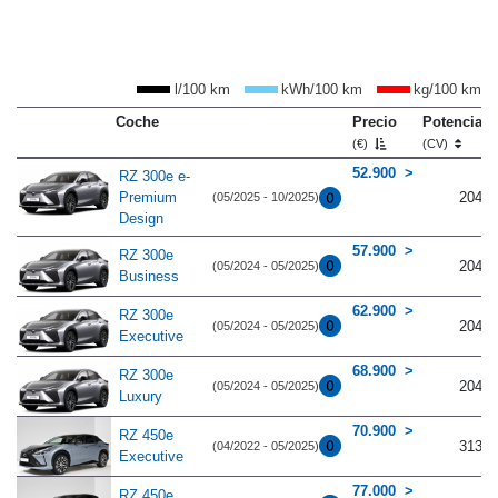
l/100 km
kWh/100 km
kg/100 km
Coche
Precio
Potencia
(€)
(CV)
52.900
RZ 300e e-
Premium
204
(05/2025 - 10/2025)
Design
57.900
RZ 300e
204
(05/2024 - 05/2025)
Business
62.900
RZ 300e
204
(05/2024 - 05/2025)
Executive
68.900
RZ 300e
204
(05/2024 - 05/2025)
Luxury
70.900
RZ 450e
313
(04/2022 - 05/2025)
Executive
77.000
RZ 450e