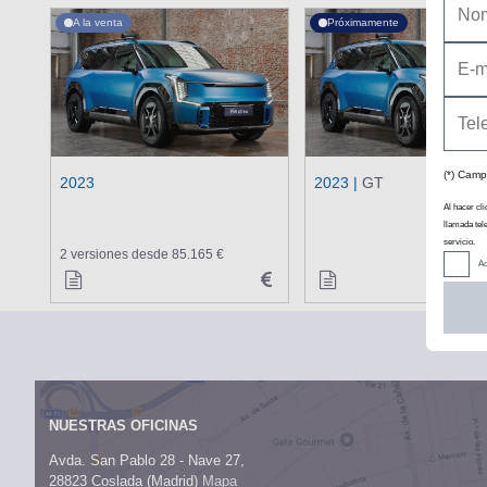
A la venta
Próximamente
(*) Camp
2023
2023 |
GT
Al hacer cli
llamada tel
servicio.
2 versiones desde 85.165 €
Ac
NUESTRAS OFICINAS
Avda. San Pablo 28 - Nave 27,
28823 Coslada (Madrid)
Mapa