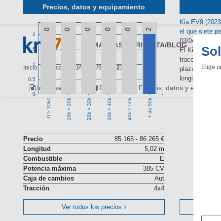
Precios, datos y equipamiento
Kia EV9 (2023)
0
0
0
0
0
2
el que siete 
2
03/04/2024
MARCAS
REVISTA/BLOG
OTRA
Sol
1.5
El Kia EV9 es
tracción total 
1
Elige u
Inicio
Marcas
KIA
EV9
2023
plazas. La car
longitud.
0.5
Información
Fotos
Precios, datos y equipami
0
10k > 20k
20k > 30k
30k > 40k
40k > 50k
+ de 50k
0 > 10k€
Precio
85.165 - 86.265 €
Longitud
5,02 m
Combustible
E
Potencia máxima
385 CV
Caja de cambios
Aut
Tracción
4x4
Ver todos los precios