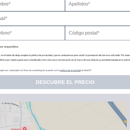
os requeridos
c en el botón de abajo aceptas la política de privacidad y que te contactemos para recibir la prestación del servicio solicitado. Por tanto
efónica por nuestra parte será considerada como una mera comunicación en el marco de una relación ya existente basada en tu solicit
epto ser contactado con fines de marketing de acuerdo con la
política de privacidad
de AutoXY
DESCUBRE EL PRECIO