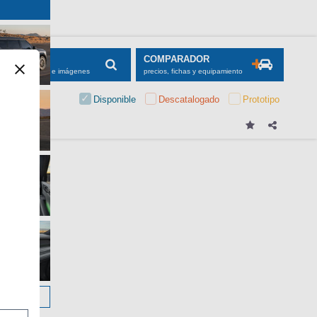
SCADOR
COMPARADOR
maciones, fichas e imágenes
precios, fichas y equipamiento
Disponible
Descatalogado
Prototipo