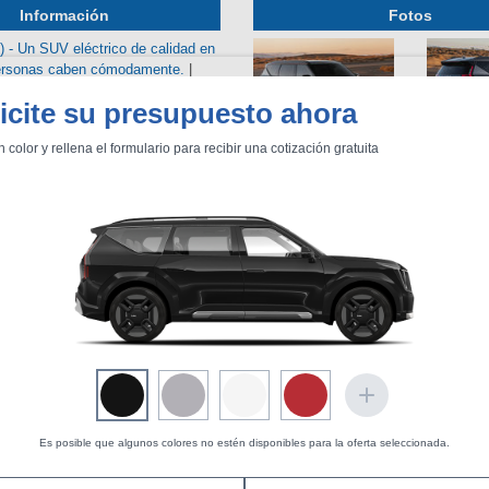
Información
Fotos
 - Un SUV eléctrico de calidad en
personas caben cómodamente.
|
BU
S SECCIONES
icite su presupuesto ahora
 un SUV eléctrico con 385 CV,
infor
y un habitáculo de seis o siete
n color y rellena el formulario para recibir una cotización gratuita
rocería mide 5,02 metros de
entos
Mediciones propias
Todo
Es posible que algunos colores no estén disponibles para la oferta seleccionada.
Ver artículo
Ver todas las fotos