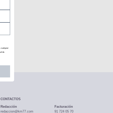
, cualquier
ud de
CONTACTOS
Redacción
Facturación
redaccion@km77.com
91 724 05 70