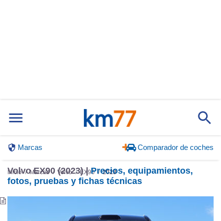
Marcas
Comparador de coches
Volvo EX90 (2023) |
Precios, equipamientos,
Inicio
Marcas
Volvo
EX90
2023
fotos, pruebas y fichas técnicas