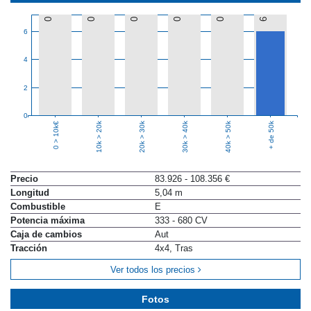
0
0
0
0
0
6
6
4
2
0
10k > 20k
20k > 30k
30k > 40k
40k > 50k
+ de 50k
0 > 10k€
Precio
83.926 - 108.356 €
Longitud
5,04 m
Combustible
E
Potencia máxima
333 - 680 CV
Caja de cambios
Aut
Tracción
4x4, Tras
Ver todos los precios
Fotos