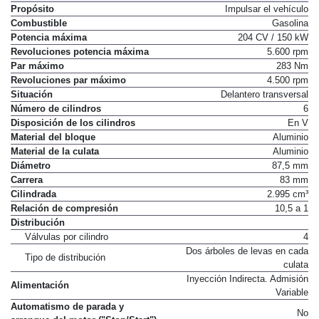
Propósito
Impulsar el vehículo
Combustible
Gasolina
Potencia máxima
204 CV / 150 kW
Revoluciones potencia máxima
5.600 rpm
Par máximo
283 Nm
Revoluciones par máximo
4.500 rpm
Situación
Delantero transversal
Número de cilindros
6
Disposición de los cilindros
En V
Material del bloque
Aluminio
Material de la culata
Aluminio
Diámetro
87,5 mm
Carrera
83 mm
Cilindrada
2.995 cm³
Relación de compresión
10,5 a 1
Distribución
Válvulas por cilindro
4
Dos árboles de levas en cada
Tipo de distribución
culata
Inyección Indirecta. Admisión
Alimentación
Variable
Automatismo de parada y
No