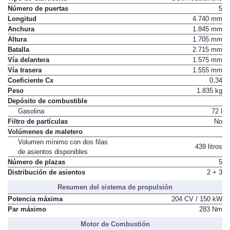
Número de puertas
5
Longitud
4.740 mm
Anchura
1.845 mm
Altura
1.705 mm
Batalla
2.715 mm
Vía delantera
1.575 mm
Vía trasera
1.555 mm
Coeficiente Cx
0,34
Peso
1.835 kg
Depósito de combustible
Gasolina
72 l
Filtro de partículas
No
Volúmenes de maletero
Volumen mínimo con dos filas
439 litros
de asientos disponibles
Número de plazas
5
Distribución de asientos
2 + 3
Resumen del sistema de propulsión
Potencia máxima
204 CV / 150 kW
Par máximo
283 Nm
Motor de Combustión