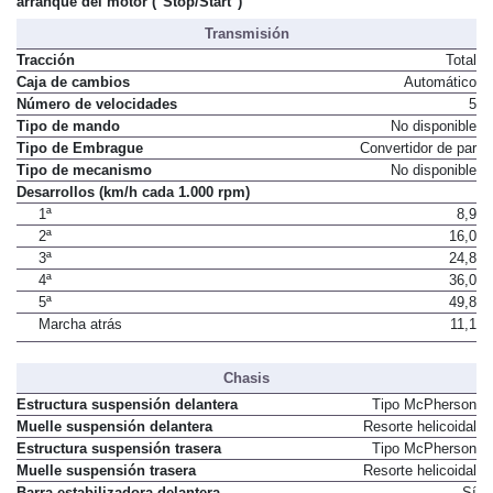
arranque del motor ("Stop/Start")
Transmisión
Tracción
Total
Caja de cambios
Automático
Número de velocidades
5
Tipo de mando
No disponible
Tipo de Embrague
Convertidor de par
Tipo de mecanismo
No disponible
Desarrollos (km/h cada 1.000 rpm)
1ª
8,9
2ª
16,0
3ª
24,8
4ª
36,0
5ª
49,8
Marcha atrás
11,1
Chasis
Estructura suspensión delantera
Tipo McPherson
Muelle suspensión delantera
Resorte helicoidal
Estructura suspensión trasera
Tipo McPherson
Muelle suspensión trasera
Resorte helicoidal
Barra estabilizadora delantera
Sí