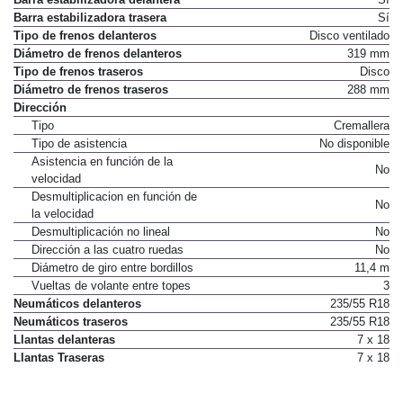
Barra estabilizadora trasera
Sí
Tipo de frenos delanteros
Disco ventilado
Diámetro de frenos delanteros
319 mm
Tipo de frenos traseros
Disco
Diámetro de frenos traseros
288 mm
Dirección
Tipo
Cremallera
Tipo de asistencia
No disponible
Asistencia en función de la
No
velocidad
Desmultiplicacion en función de
No
la velocidad
Desmultiplicación no lineal
No
Dirección a las cuatro ruedas
No
Diámetro de giro entre bordillos
11,4 m
Vueltas de volante entre topes
3
Neumáticos delanteros
235/55 R18
Neumáticos traseros
235/55 R18
Llantas delanteras
7 x 18
Llantas Traseras
7 x 18