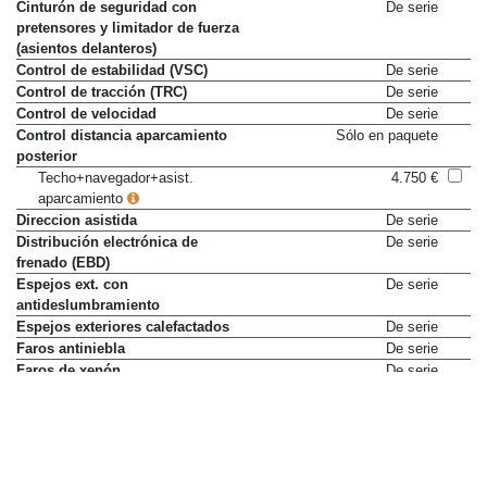
Cinturón de seguridad con
De serie
pretensores y limitador de fuerza
(asientos delanteros)
Control de estabilidad (VSC)
De serie
Control de tracción (TRC)
De serie
Control de velocidad
De serie
Control distancia aparcamiento
Sólo en paquete
posterior
Techo+navegador+asist.
4.750 €
aparcamiento
Direccion asistida
De serie
Distribución electrónica de
De serie
frenado (EBD)
Espejos ext. con
De serie
antideslumbramiento
Espejos exteriores calefactados
De serie
Faros antiniebla
De serie
Faros de xenón
De serie
Ganchos para equipaje (4)
De serie
IAFS (Sistema iluminación
De serie
frontal activo inteligente)
Lavafaros
De serie
Pantalla multifunción con
De serie