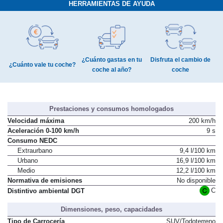
HERRAMIENTAS DE AYUDA
¿Cuánto gastas en tu
Disfruta el cambio de
¿Cuánto vale tu coche?
coche al año?
coche
Prestaciones y consumos homologados
Velocidad máxima
200 km/h
Aceleración 0-100 km/h
9 s
Consumo NEDC
Extraurbano
9,4 l/100 km
Urbano
16,9 l/100 km
Medio
12,2 l/100 km
Normativa de emisiones
No disponible
C
Distintivo ambiental DGT
Dimensiones, peso, capacidades
Tipo de Carrocería
SUV/Todoterreno