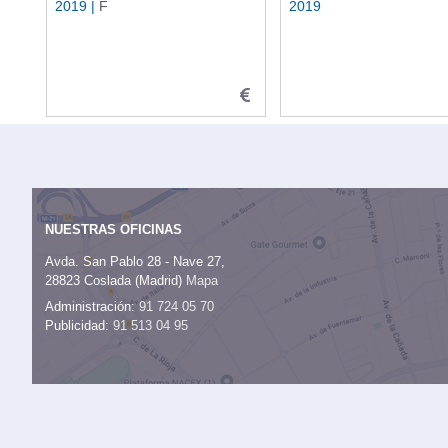
2019 |
F
2019
NUESTRAS OFICINAS
Avda. San Pablo 28 - Nave 27,
28823 Coslada (Madrid)
Mapa
Administración:
91 724 05 70
Publicidad:
91 513 04 95