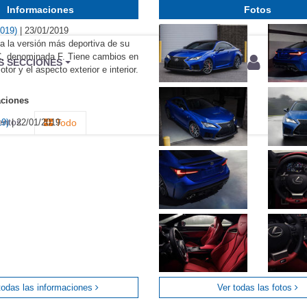
Informaciones
Fotos
2019)
|
23/01/2019
a la versión más deportiva de su
, denominada F. Tiene cambios en
BU
S SECCIONES
otor y el aspecto exterior e interior.
infor
aciones
entos
19)
|
22/01/2019
Todo
todas las informaciones
Ver todas las fotos