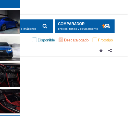
SCADOR
COMPARADOR
maciones, fichas e imágenes
precios, fichas y equipamiento
Disponible
Descatalogado
Prototipo