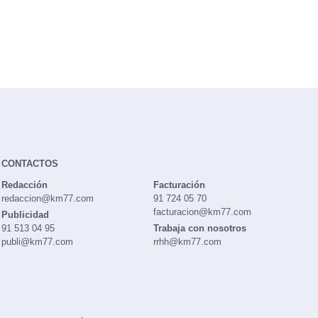
CONTACTOS
Redacción
Facturación
redaccion@km77.com
91 724 05 70
facturacion@km77.com
Publicidad
91 513 04 95
Trabaja con nosotros
publi@km77.com
rrhh@km77.com