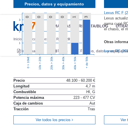
Precios, datos y equipamiento
Lexus RC F (
0
0
0
0
1
3
Lexus actualiz
3
gama cupé RC
MARCAS
REVISTA/BLOG
OTRA
el chasis, el m
2
Inicio
Marcas
Lexus
RC
2019
Otras inform
1
Información
Fotos
Precios, datos y equipami
Lexus RC (20
0
10k > 20k
20k > 30k
30k > 40k
40k > 50k
+ de 50k
0 > 10k€
Precio
48.100 - 60.200 €
Longitud
4,7 m
Combustible
HI, G
Potencia máxima
223 - 477 CV
Caja de cambios
Aut
Tracción
Tras
Ver todos los precios
Ver 