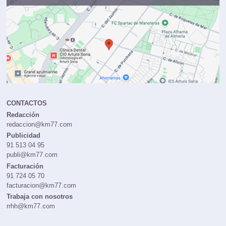
CONTACTOS
Redacción
redaccion@km77.com
Publicidad
91 513 04 95
publi@km77.com
Facturación
91 724 05 70
facturacion@km77.com
Trabaja con nosotros
rrhh@km77.com