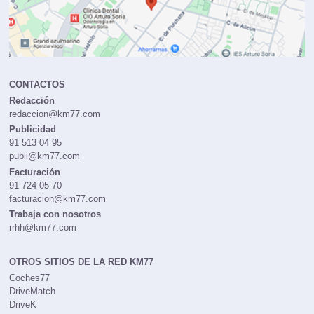
CONTACTOS
Redacción
redaccion@km77.com
Publicidad
91 513 04 95
publi@km77.com
Facturación
91 724 05 70
facturacion@km77.com
Trabaja con nosotros
rrhh@km77.com
OTROS SITIOS DE LA RED KM77
Coches77
DriveMatch
DriveK