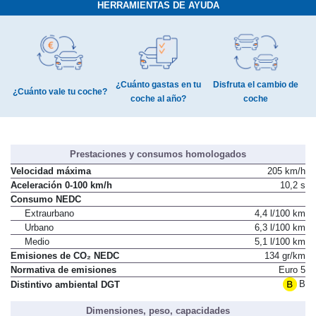
HERRAMIENTAS DE AYUDA
¿Cuánto gastas en tu
Disfruta el cambio de
¿Cuánto vale tu coche?
coche al año?
coche
Prestaciones y consumos homologados
Velocidad máxima
205 km/h
Aceleración 0-100 km/h
10,2 s
Consumo NEDC
Extraurbano
4,4 l/100 km
Urbano
6,3 l/100 km
Medio
5,1 l/100 km
Emisiones de CO₂ NEDC
134 gr/km
Normativa de emisiones
Euro 5
B
Distintivo ambiental DGT
Dimensiones, peso, capacidades