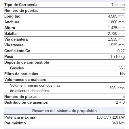
Tipo de Carrocería
Turismo
Número de puertas
4
Longitud
4.585 mm
Anchura
1.800 mm
Altura
1.425 mm
Batalla
2.730 mm
Vía delantera
1.535 mm
Vía trasera
1.535 mm
Coeficiente Cx
0,27
Peso
1.710 kg
Depósito de combustible
Gasóleo
65 l
Filtro de partículas
No
Volúmenes de maletero
Volumen mínimo con dos filas
398 litros
de asientos disponibles
Número de plazas
5
Distribución de asientos
2 + 3
Resumen del sistema de propulsión
Potencia máxima
150 CV / 110 kW
Par máximo
340 Nm