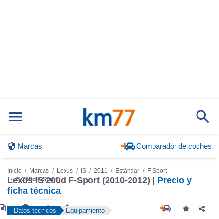
Marcas
Comparador de coches
Inicio
Marcas
Lexus
IS
2011
Estándar
F-Sport
Lexus IS 200d F-Sport (2010-2012) |
Precio y
IS 200d F-Sport
ficha técnica
Datos técnicos
Equipamiento