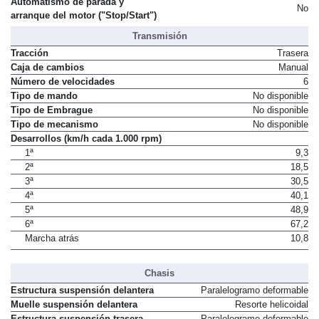
Automatismo de parada y
No
arranque del motor ("Stop/Start")
Transmisión
Tracción
Trasera
Caja de cambios
Manual
Número de velocidades
6
Tipo de mando
No disponible
Tipo de Embrague
No disponible
Tipo de mecanismo
No disponible
Desarrollos (km/h cada 1.000 rpm)
1ª
9,3
2ª
18,5
3ª
30,5
4ª
40,1
5ª
48,9
6ª
67,2
Marcha atrás
10,8
Chasis
Estructura suspensión delantera
Paralelogramo deformable
Muelle suspensión delantera
Resorte helicoidal
Estructura suspensión trasera
Paralelogramo deformable