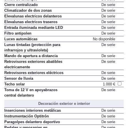
Cierre centralizado
De serie
Climatizador de dos zonas
De serie
Elevalunas electricos delanteros
De serie
Elevalunas electricos traseros
De serie
Entrada iluminada mediante LED
De serie
Filtro antipolen
De serie
Luces automáticas
No disponible
Lunas tintadas (protección para
De serie
infrarrojos y ultravioleta)
Mando de apertura a distancia
De serie
Retrovisores exteriores abatibles
De serie
electricamente
Retrovisores exteriores eléctricos
De serie
Sensor de lluvia
De serie
Techo solar
1.000 €
Toma de 12 V en apoyabrazos
De serie
central delantero
Decoración exterior e interior
Inserciones interiores metálicas
De serie
Instrumentación Optitrón
De serie
Paragolpes delantero deportivo
De serie
Pedales y reposapies en
De serie