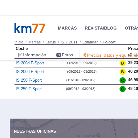
MARCAS
REVISTA/BLOG
OTRA
Inicio
Marcas
Lexus
IS
2011
Estándar
F-Sport
Coche
Prec
Información
Fotos
Precios, datos y equipami
(€)
39.2
IS 200d F-Sport
(12/2010 - 09/2012)
40.2
IS 200d F-Sport
(09/2012 - 03/2013)
46.9
IS 250 F-Sport
(11/2010 - 09/2012)
48.1
IS 250 F-Sport
(09/2012 - 03/2013)
NUESTRAS OFICINAS