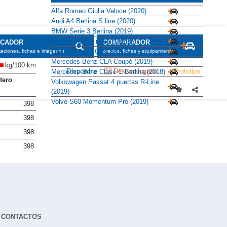
Alfa Romeo Giulia Veloce (2020)
Audi A4 Berlina S line (2020)
BMW Serie 3 Berlina (2019)
Jaguar XE Berlina S (2019)
SCADOR
COMPARADOR
Lexus IS F SPORT (2017)
maciones, fichas e imágenes
precios, fichas y equipamiento
Mercedes-Benz CLA Coupé (2019)
kg/100 km
Disponible
Descatalogado
Prototipo
Mercedes-Benz Clase C Berlina (2018)
tero
Volkswagen Passat 4 puertas R-Line
(2019)
Volvo S60 Momentum Pro (2019)
398
398
398
398
CONTACTOS