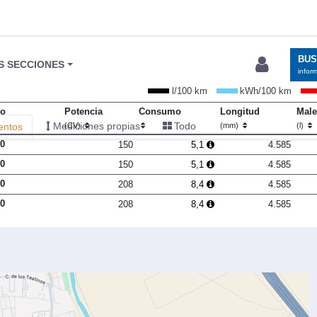
BU
S SECCIONES
infor
l/100 km
kWh/100 km
io
Potencia
Consumo
Longitud
Male
Mediciones propias
Todo
entos
(CV)
(mm)
(l)
30
150
5,1
4.585
00
150
5,1
4.585
80
208
8,4
4.585
00
208
8,4
4.585