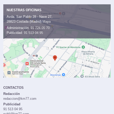
NUESTRAS OFICINAS
Avda. San Pablo 28 - Nave 27,
28823 Coslada (Madrid)
Mapa
Administración:
91 724 05 70
Publicidad:
91 513 04 95
CONTACTOS
Redacción
redaccion@km77.com
Publicidad
91 513 04 95
publi@km77.com