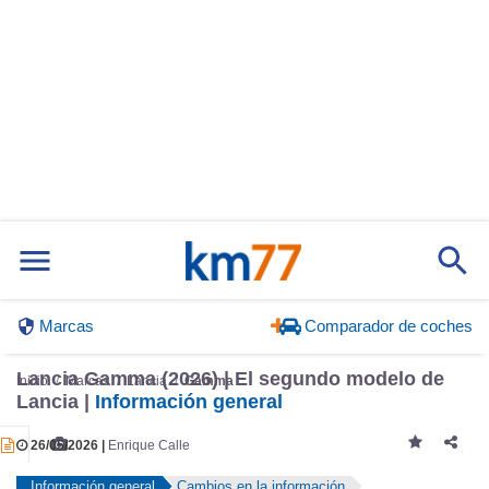
Marcas
Comparador de coches
Lancia Gamma (2026) | El segundo modelo de
Inicio
Marcas
Lancia
Gamma
Lancia |
Información general
26/05/2026 |
Enrique Calle
Información general
Cambios en la información