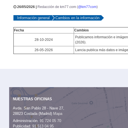
26/05/2026 |
Redacción de km77.com (
@km77com
)
Información general
Cambios en la información
Fecha
Cambios
Publicamos información e imáge
28-10-2024
(2026).
26-05-2026
Lancia publica más datos e imáge
NUESTRAS OFICINAS
Avda. San Pablo 28 - Nave 27,
28823 Coslada (Madrid)
Mapa
Administración:
91 724 05 70
Publicidad:
91 513 04 95